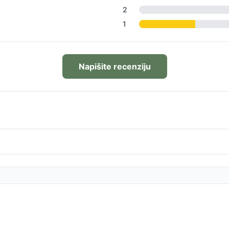
2
1
Napišite recenziju