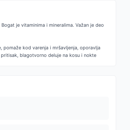
a. Bogat je vitaminima i mineralima. Važan je deo
e, pomaže kod varenja i mršavljenja, oporavlja
e pritisak, blagotvorno deluje na kosu i nokte