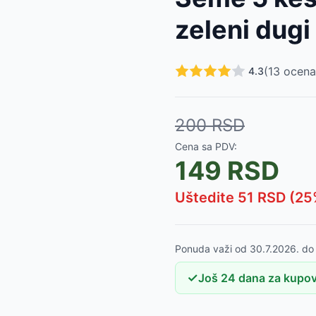
 Lactuca sativa L. 354
-
550
RSD
zeleni dugi
Lactuca sativa L. 354
-
299
RSD
ar. conditiva 266
-
550
RSD
r. conditiva 266
-
299
RSD
(
13
ocena
4.3
 capitata L.- 42
-
79
RSD
 var. capitata L.
-
340
RSD
. capitata L.- 31
-
79
RSD
200
RSD
-
79
RSD
455
-
79
RSD
Cena sa PDV:
g
-
99
RSD
149
RSD
Uštedite
51
RSD (
25
Ponuda važi od
30.7.2026.
d
✓
Još
24
dana
za kupov