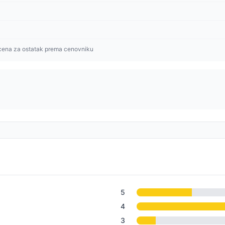
cena za ostatak prema cenovniku
5
4
3