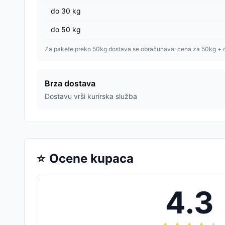
do
30
kg
do
50
kg
Za pakete preko 50kg dostava se obračunava: cena za 50kg + 
Brza dostava
Dostavu vrši kurirska služba
⭐
Ocene kupaca
4.3