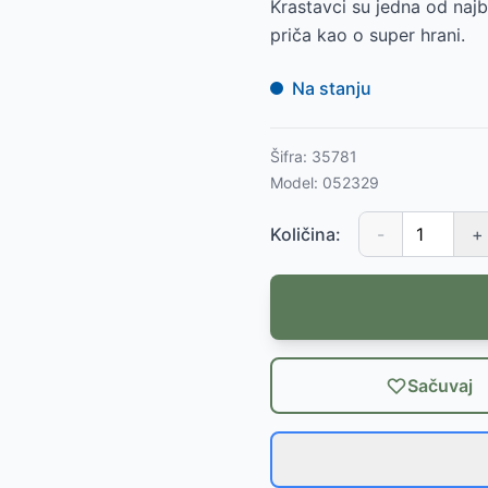
Krastavci su jedna od najb
priča kao o super hrani.
Na stanju
Šifra:
35781
Model:
052329
Količina:
-
+
Sačuvaj