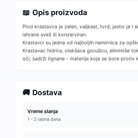
📖
Opis proizvoda
Plod krastavca je zelen, valjkast, tvrd, jestiv je 
ishrane svež ili konzerviran.
Krastavci su jedna od najboljih namirnica za opšte
Krastavac hidrira, olakšava gorušicu, eliminiše t
oči, sadrži lignane - materije koje se bore protiv
🚚
Dostava
Vreme slanja
1 - 2 radna dana