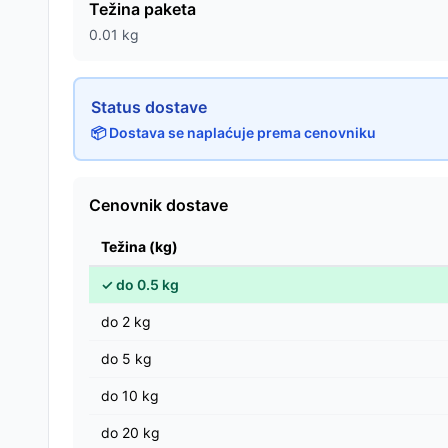
Težina paketa
0.01
kg
Status dostave
📦 Dostava se naplaćuje prema cenovniku
Cenovnik dostave
Težina (kg)
✓
do
0.5
kg
do
2
kg
do
5
kg
do
10
kg
do
20
kg