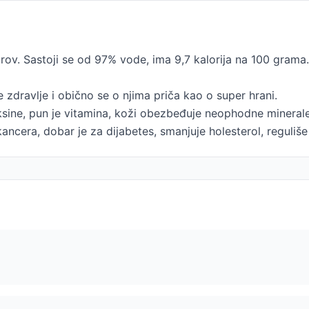
i sirov. Sastoji se od 97% vode, ima 9,7 kalorija na 100 gram
 zdravlje i obično se o njima priča kao o super hrani.
oksine, pun je vitamina, koži obezbeđuje neophodne mineral
 kancera, dobar je za dijabetes, smanjuje holesterol, reguliš