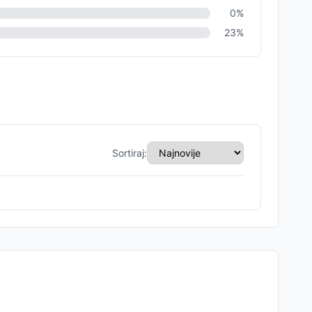
0
%
23
%
Sortiraj: