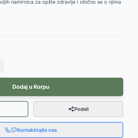
oljih namirnica za opšte zdravlje i obično se o njima
Dodaj u Korpu
Podeli
Kontaktirajte nas