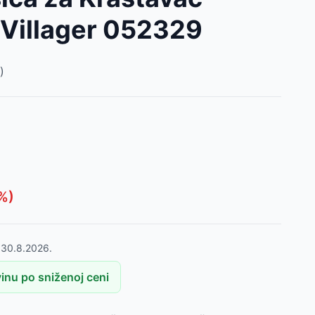
 Villager 052329
)
%)
o
30.8.2026.
inu po sniženoj ceni