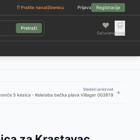
Pratite narudžbenicu
Prijava
Registracija
❤️
🛒
Pretraži
Sačuvano
Korpa
g
Sledeći proizvod
→
ovrće 5 kesica - Keleraba bečka plava Villager 003619
ica za Krastavac