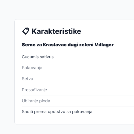
📋
Karakteristike
Seme za Krastavac dugi zeleni Villager
Cucumis sativus
Pakovanje
Setva
Presađivanje
Ubiranje ploda
Saditi prema uputstvu sa pakovanja