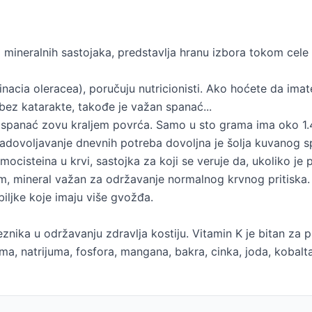
 mineralnih sastojaka, predstavlja hranu izbora tokom cele
nacia oleracea), poručuju nutricionisti. Ako hoćete da imat
 bez katarakte, takođe je važan spanać...
a, spanać zovu kraljem povrća. Samo u sto grama ima oko 1.
adovoljavanje dnevnih potreba dovoljna je šolja kuvanog spa
mocisteina u krvi, sastojka za koji se veruje da, ukoliko je
m, mineral važan za održavanje normalnog krvnog pritiska. 
biljke koje imaju više gvožđa.
znika u održavanju zdravlja kostiju. Vitamin K je bitan za p
juma, natrijuma, fosfora, mangana, bakra, cinka, joda, kobal