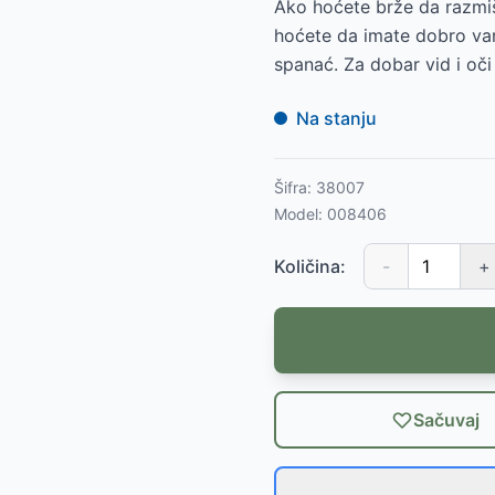
Ako hoćete brže da razmišl
hoćete da imate dobro vare
spanać. Za dobar vid i oči
Na stanju
Šifra:
38007
Model:
008406
Količina:
-
+
Sačuvaj