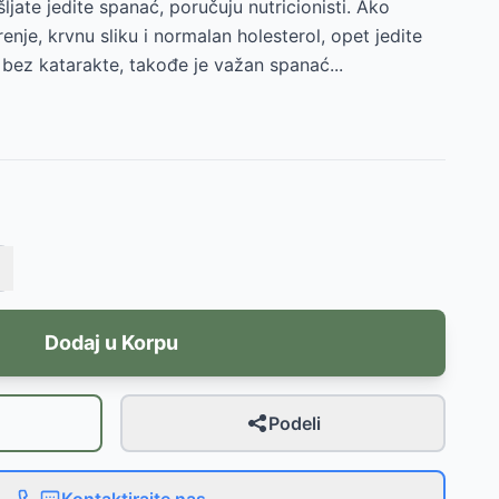
jate jedite spanać, poručuju nutricionisti. Ako
nje, krvnu sliku i normalan holesterol, opet jedite
 bez katarakte, takođe je važan spanać...
Dodaj u Korpu
Podeli