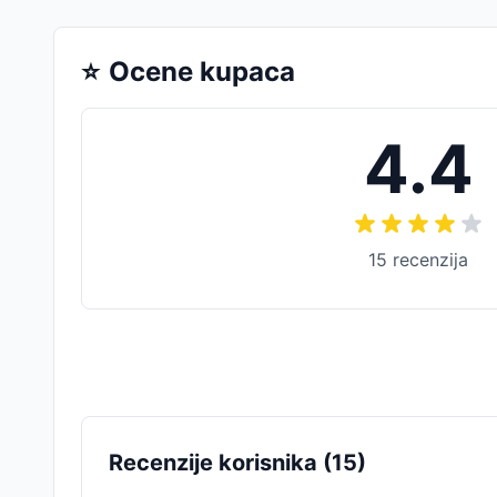
⭐
Ocene kupaca
4.4
15
recenzija
Recenzije korisnika (
15
)