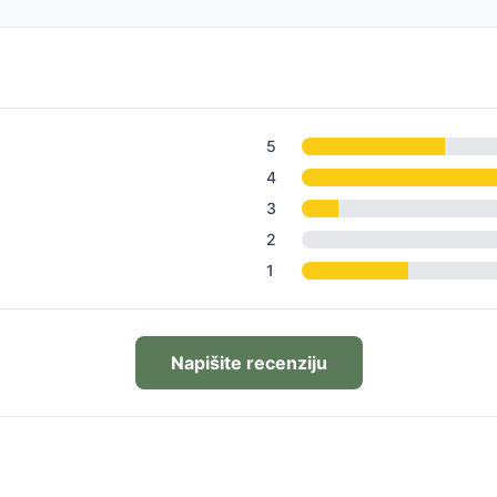
5
4
3
2
1
Napišite recenziju