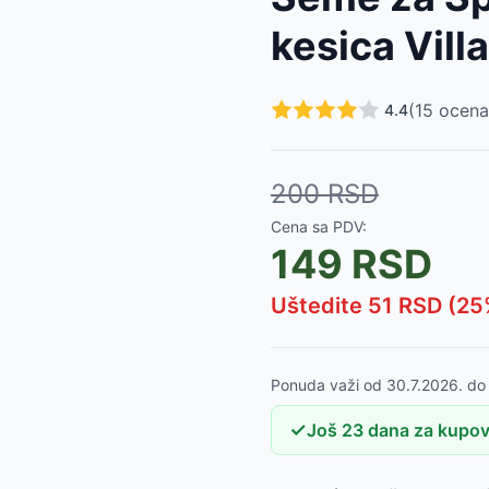
 Lactuca sativa L. 354
-
550
RSD
kesica Vil
Lactuca sativa L. 354
-
299
RSD
ar. conditiva 266
-
550
RSD
r. conditiva 266
-
299
RSD
(
15
ocena
4.4
 capitata L.- 42
-
79
RSD
 var. capitata L.
-
340
RSD
. capitata L.- 31
-
79
RSD
200
RSD
-
79
RSD
455
-
79
RSD
Cena sa PDV:
g
-
99
RSD
149
RSD
Uštedite
51
RSD (
25
Ponuda važi od
30.7.2026.
d
✓
Još
23
dana
za kupovi