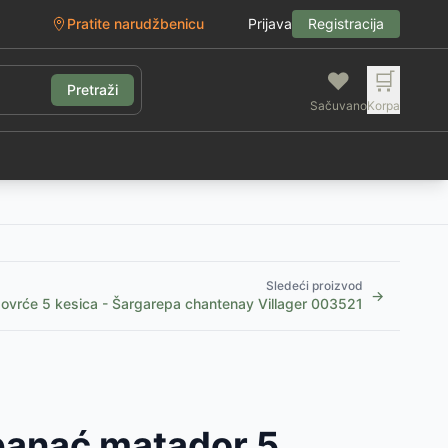
Pratite narudžbenicu
Prijava
Registracija
❤️
🛒
Pretraži
Sačuvano
Korpa
g
Sledeći proizvod
→
ovrće 5 kesica - Šargarepa chantenay Villager 003521
anać matador 5