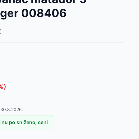
lager 008406
)
%)
o
30.8.2026.
nu po sniženoj ceni