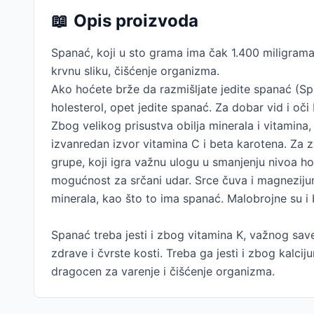
📖
Opis proizvoda
Spanać, koji u sto grama ima čak 1.400 miligrama
krvnu sliku, čišćenje organizma.
Ako hoćete brže da razmišljate jedite spanać (Spi
holesterol, opet jedite spanać. Za dobar vid i oči
Zbog velikog prisustva obilja minerala i vitamin
izvanredan izvor vitamina C i beta karotena. Za z
grupe, koji igra važnu ulogu u smanjenju nivoa ho
mogućnost za srčani udar. Srce čuva i magneziju
minerala, kao što to ima spanać. Malobrojne su i 
Spanać treba jesti i zbog vitamina K, važnog save
zdrave i čvrste kosti. Treba ga jesti i zbog kalci
dragocen za varenje i čišćenje organizma.