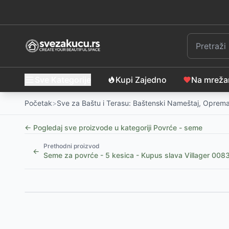
Sve Kategorije
Kupi Zajedno
Na mrež
Početak
>
Sve za Baštu i Terasu: Baštenski Nameštaj, Oprema
← Pogledaj sve proizvode u kategoriji
Povrće - seme
Prethodni proizvod
←
Seme za povrće - 5 kesica - Kupus slava Villager 008
Slični proizvodi
-
25
%
Ukrasna tikva Kobra - seme - Cucurbita maxima 24
Ukrasna paprika - seme - Capsicum annuum 2583
-