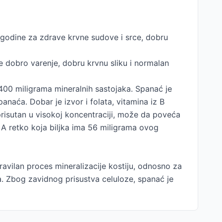
 godine za zdrave krvne sudove i srce, dobru
e dobro varenje, dobru krvnu sliku i normalan
400 miligrama mineralnih sastojaka. Spanać je
naća. Dobar je izvor i folata, vitamina iz B
 prisutan u visokoj koncentraciji, može da poveća
A retko koja biljka ima 56 miligrama ovog
ravilan proces mineralizacije kostiju, odnosno za
ta. Zbog zavidnog prisustva celuloze, spanać je