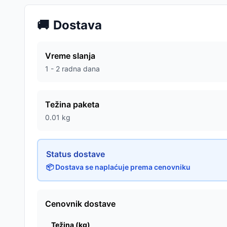
🚚
Dostava
Vreme slanja
1 - 2 radna dana
Težina paketa
0.01
kg
Status dostave
📦 Dostava se naplaćuje prema cenovniku
Cenovnik dostave
Težina (kg)