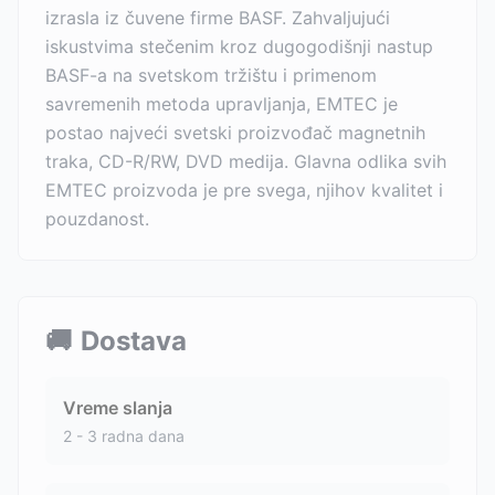
izrasla iz čuvene firme BASF. Zahvaljujući
iskustvima stečenim kroz dugogodišnji nastup
BASF-a na svetskom tržištu i primenom
savremenih metoda upravljanja, EMTEC je
postao najveći svetski proizvođač magnetnih
traka, CD-R/RW, DVD medija. Glavna odlika svih
EMTEC proizvoda je pre svega, njihov kvalitet i
pouzdanost.
🚚
Dostava
Vreme slanja
2 - 3 radna dana