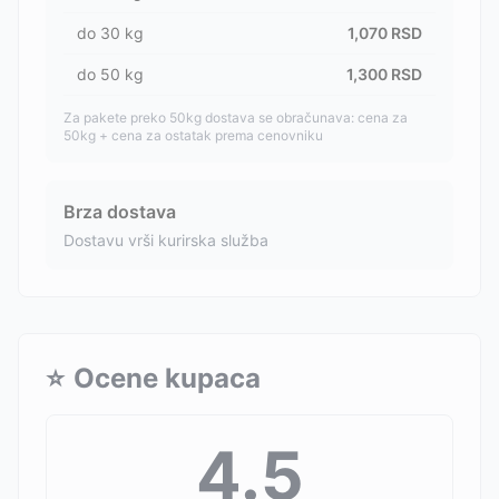
do
30
kg
1,070
RSD
do
50
kg
1,300
RSD
Za pakete preko 50kg dostava se obračunava: cena za
50kg + cena za ostatak prema cenovniku
Brza dostava
Dostavu vrši kurirska služba
⭐
Ocene kupaca
4.5