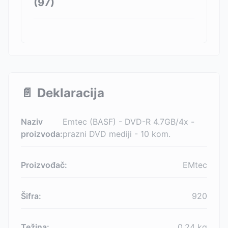
(
97
)
📄
Deklaracija
Naziv
Emtec (BASF) - DVD-R 4.7GB/4x -
proizvoda:
prazni DVD mediji - 10 kom.
Proizvođač:
EMtec
Šifra:
920
Težina:
0.24
kg