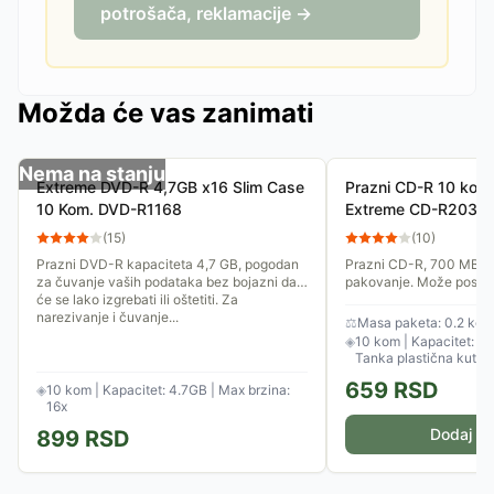
potrošača, reklamacije →
Možda će vas zanimati
Nema na stanju
Extreme DVD-R 4,7GB x16 Slim Case
Prazni CD-R 10 kom.
10 Kom. DVD-R1168
Extreme CD-R2038
(
15
)
(
10
)
Prazni DVD-R kapaciteta 4,7 GB, pogodan
Prazni CD-R, 700 MB, 1
za čuvanje vaših podataka bez bojazni da
pakovanje. Može posluži
će se lako izgrebati ili oštetiti. Za
filmova i potrebnih pod
narezivanje i čuvanje...
brzinom pisanja od 52x.
⚖
Masa paketa: 0.2 kg
◈
10 kom | Kapacitet: 7
Tanka plastična kutija
659
RSD
◈
10 kom | Kapacitet: 4.7GB | Max brzina:
16x
Dodaj u 
899
RSD