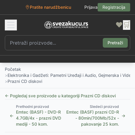
Pratite narudžbenicu
Prijava
Registracija
❤️
🛒
Pretraži
Početak
>
Elektronika i Gadžeti: Pametni Uređaji i Audio, Gejmerska i Vide
>
Prazni CD diskovi
← Pogledaj sve proizvode u kategoriji
Prazni CD diskovi
Prethodni proizvod
Sledeći proizvod
Emtec (BASF) - DVD-R
Emtec (BASF) prazni CD-R
←
→
4.7GB/4x - prazni DVD
- 80min/700Mb/52x -
mediji - 50 kom.
pakovanje 25 kom.