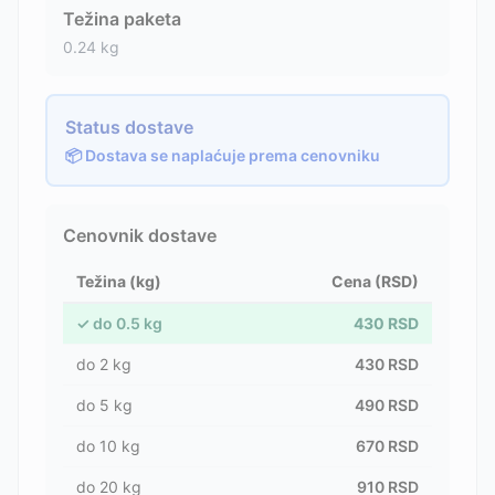
Težina paketa
0.24
kg
Status dostave
📦 Dostava se naplaćuje prema cenovniku
Cenovnik dostave
Težina (kg)
Cena (RSD)
✓
do
0.5
kg
430
RSD
do
2
kg
430
RSD
do
5
kg
490
RSD
do
10
kg
670
RSD
do
20
kg
910
RSD