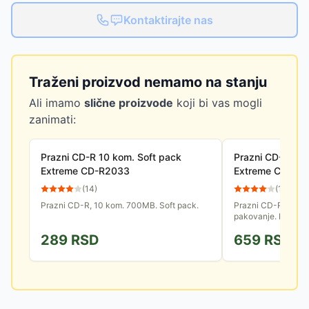
Kontaktirajte nas
Traženi proizvod nemamo na stanju
Ali imamo
slične proizvode
koji bi vas mogli
zanimati:
Prazni CD-R 10 kom. Soft pack
Prazni CD-R 10 
Extreme CD-R2033
Extreme CD-R2
(
14
)
(
10
)
Prazni CD-R, 10 kom. 700MB. Soft pack.
Prazni CD-R, 700 
pakovanje. Može po
filmova i potrebnih
289
RSD
659
RSD
brzinom pisanja od 