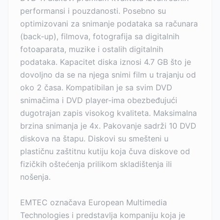
performansi i pouzdanosti. Posebno su
optimizovani za snimanje podataka sa računara
(back-up), filmova, fotografija sa digitalnih
fotoaparata, muzike i ostalih digitalnih
podataka. Kapacitet diska iznosi 4.7 GB što je
dovoljno da se na njega snimi film u trajanju od
oko 2 časa. Kompatibilan je sa svim DVD
snimačima i DVD player-ima obezbeđujući
dugotrajan zapis visokog kvaliteta. Maksimalna
brzina snimanja je 4x. Pakovanje sadrži 10 DVD
diskova na štapu. Diskovi su smešteni u
plastičnu zaštitnu kutiju koja čuva diskove od
fizičkih oštećenja prilikom skladištenja ili
nošenja.
EMTEC označava European Multimedia
Technologies i predstavlja kompaniju koja je