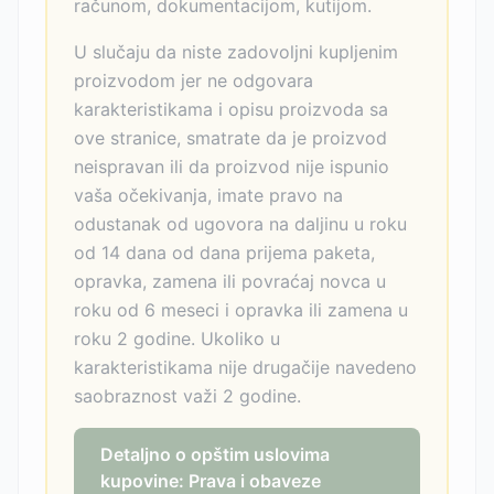
računom, dokumentacijom, kutijom.
U slučaju da niste zadovoljni kupljenim
proizvodom jer ne odgovara
karakteristikama i opisu proizvoda sa
ove stranice, smatrate da je proizvod
neispravan ili da proizvod nije ispunio
vaša očekivanja, imate pravo na
odustanak od ugovora na daljinu u roku
od 14 dana od dana prijema paketa,
opravka, zamena ili povraćaj novca u
roku od 6 meseci i opravka ili zamena u
roku 2 godine. Ukoliko u
karakteristikama nije drugačije navedeno
saobraznost važi 2 godine.
Detaljno o opštim uslovima
kupovine: Prava i obaveze