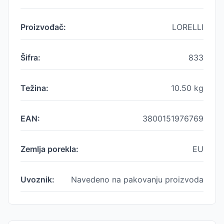
Proizvođač:
LORELLI
Šifra:
833
Težina:
10.50
kg
EAN:
3800151976769
Zemlja porekla:
EU
Uvoznik:
Navedeno na pakovanju proizvoda