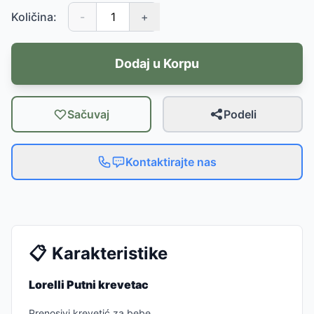
Količina:
-
+
Dodaj u Korpu
Sačuvaj
Podeli
Kontaktirajte nas
📋
Karakteristike
Lorelli Putni krevetac
Prenosivi krevetić za bebe