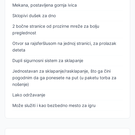
Mekana, postavljena gornja ivica
Sklopivi dušek za dno
2 bočne stranice od prozirne mreže za bolju
preglednost
Otvor sa rajsferšlusom na jednoj stranici, za prolazak
deteta
Dupli sigurnosni sistem za sklapanje
Jednostavan za sklapanje/rasklapanje, što ga čini
pogodnim da ga ponesete na put (u paketu torba za
nošenje)
Lako održavanje
Može služiti i kao bezbedno mesto za igru