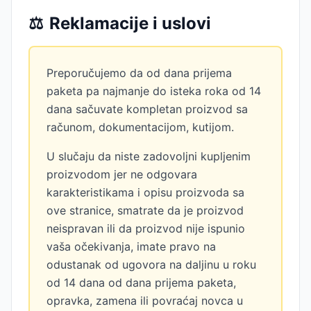
⚖️
Reklamacije i uslovi
Preporučujemo da od dana prijema
paketa pa najmanje do isteka roka od 14
dana sačuvate kompletan proizvod sa
računom, dokumentacijom, kutijom.
U slučaju da niste zadovoljni kupljenim
proizvodom jer ne odgovara
karakteristikama i opisu proizvoda sa
ove stranice, smatrate da je proizvod
neispravan ili da proizvod nije ispunio
vaša očekivanja, imate pravo na
odustanak od ugovora na daljinu u roku
od 14 dana od dana prijema paketa,
opravka, zamena ili povraćaj novca u