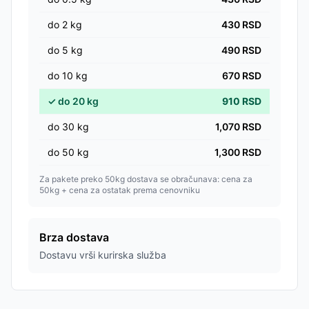
do
2
kg
430
RSD
do
5
kg
490
RSD
do
10
kg
670
RSD
✓
do
20
kg
910
RSD
do
30
kg
1,070
RSD
do
50
kg
1,300
RSD
Za pakete preko 50kg dostava se obračunava: cena za
50kg + cena za ostatak prema cenovniku
Brza dostava
Dostavu vrši kurirska služba