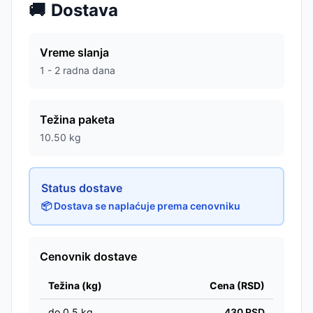
🚚
Dostava
Vreme slanja
1 - 2 radna dana
Težina paketa
10.50
kg
Status dostave
📦 Dostava se naplaćuje prema cenovniku
Cenovnik dostave
Težina (kg)
Cena (RSD)
do
0.5
kg
430
RSD