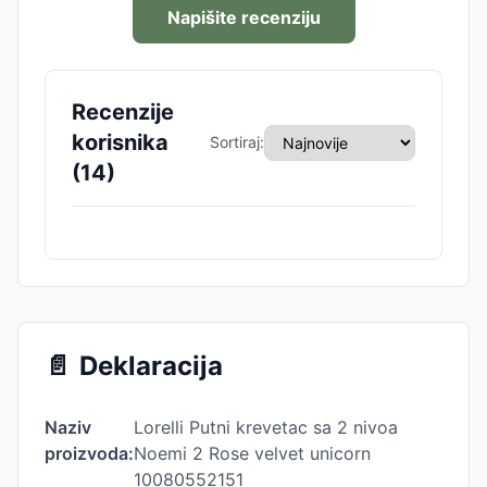
Napišite recenziju
Recenzije
korisnika
Sortiraj:
(
14
)
📄
Deklaracija
Naziv
Lorelli Putni krevetac sa 2 nivoa
proizvoda:
Noemi 2 Rose velvet unicorn
10080552151