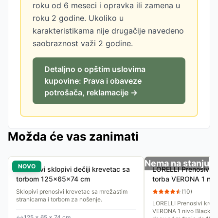
roku od 6 meseci i opravka ili zamena u
roku 2 godine. Ukoliko u
karakteristikama nije drugačije navedeno
saobraznost važi 2 godine.
Detaljno o opštim uslovima
kupovine: Prava i obaveze
potrošača, reklamacije →
Možda će vas zanimati
Nema na stanju
NOVO
Prenosivi sklopivi dečiji krevetac sa
LORELLI Prenosivi k
torbom 125x65x74 cm
torba VERONA 1 niv
Green Dots AV100
Sklopivi prenosivi krevetac sa mrežastim
(
10
)
stranicama i torbom za nošenje.
LORELLI Prenosivi kreve
VERONA 1 nivo Black an
↔
125 × 65 × 74 cm