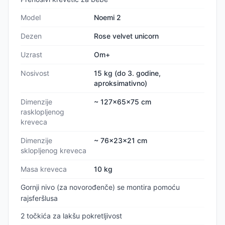
Model
Noemi 2
Dezen
Rose velvet unicorn
Uzrast
Om+
Nosivost
15 kg (do 3. godine,
aproksimativno)
Dimenzije
~ 127x65x75 cm
rasklopljenog
kreveca
Dimenzije
~ 76x23x21 cm
sklopljenog kreveca
Masa kreveca
10 kg
Gornji nivo (za novorođenče) se montira pomoću
rajsferšlusa
2 točkića za lakšu pokretljivost