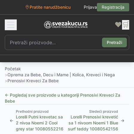
Pratite narudžbenicu
Prijava
Registracija
❤️
🛒
Pretraži
Početak
>
Oprema za Bebe, Decu i Mame | Kolica, Kreveci i Nega
>
Prenosivi Kreveci Za Bebe
← Pogledaj sve proizvode u kategoriji
Prenosivi Kreveci Za
Bebe
Prethodni proizvod
Sledeći proizvod
Lorelli Putni krevetac sa
Lorelli Prenosivi krevetić
←
→
2 nivoa Noemi 2 Cool
sa 1 nivoom Noemi 1 Blue
grey star 10080552216
surf teddy 10080542156