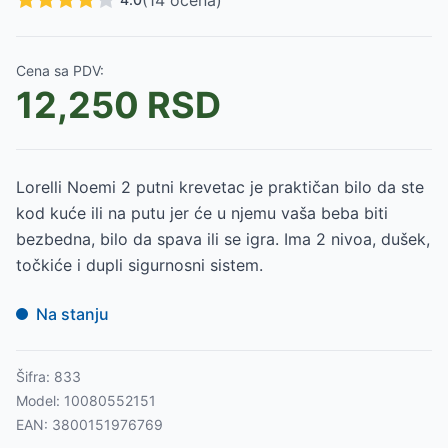
(
14
ocena)
Cena sa PDV:
12,250
RSD
Lorelli Noemi 2 putni krevetac je praktičan bilo da ste
kod kuće ili na putu jer će u njemu vaša beba biti
bezbedna, bilo da spava ili se igra. Ima 2 nivoa, dušek,
točkiće i dupli sigurnosni sistem.
Na stanju
Šifra:
833
Model:
10080552151
EAN:
3800151976769