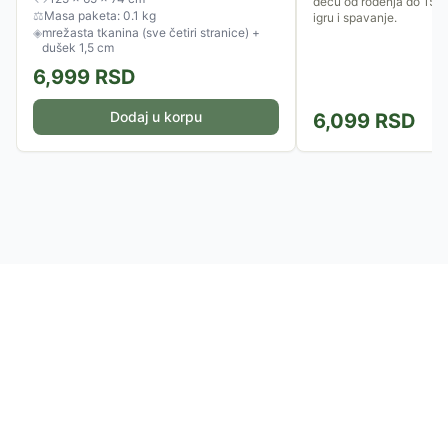
decu od rođenja do 15kg
⚖
Masa paketa: 0.1 kg
igru i spavanje.
◈
mrežasta tkanina (sve četiri stranice) +
dušek 1,5 cm
6,999
RSD
Dodaj u korpu
6,099
RSD