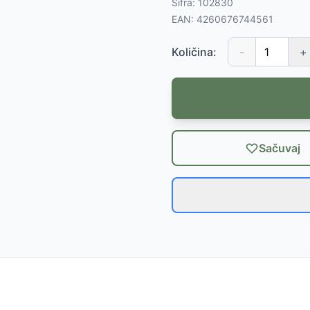
Šifra:
102830
EAN:
4260676744561
Količina:
-
+
Sačuvaj