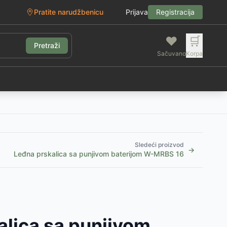
Pratite narudžbenicu
Prijava
Registracija
❤️
🛒
Pretraži
Sačuvano
Korpa
g
Sledeći proizvod
→
Leđna prskalica sa punjivom baterijom W-MRBS 16
alica sa punjivom