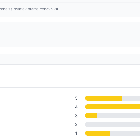
cena za ostatak prema cenovniku
5
4
3
2
1