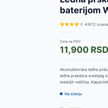
99
RSD
baterijom
0
-
20399
RSD
RSD
RSD
(
12
ocena
4.0
RSD
-
4999
RSD
-
4999
RSD
Cena sa PDV:
16
-
2629
RSD
11,900
RS
12
-
2379
RSD
19
RSD
Akumulatorska leđna prska
leđna prskalica srednjeg 
srednjih veličina. Kapacitet
Na stanju