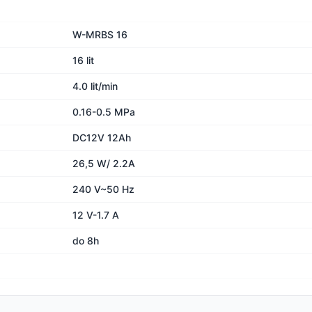
W-MRBS 16
16 lit
4.0 lit/min
0.16-0.5 MPa
DC12V 12Ah
26,5 W/ 2.2A
240 V~50 Hz
12 V-1.7 A
do 8h