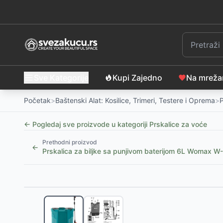
Sve Kategorije
Kupi Zajedno
Na mrež
Početak
>
Baštenski Alat: Kosilice, Trimeri, Testere i Oprema
>
P
← Pogledaj sve proizvode u kategoriji
Prskalice za voće
Prethodni proizvod
←
Prskalica za biljke sa punjivom baterijom 6L Womax 
Slični proizvodi
Iskra ERO Ručna prskalica za biljke 2L SX-5073-6R
Fieldmann Ručna baštenska prskalica sa pumpom 5