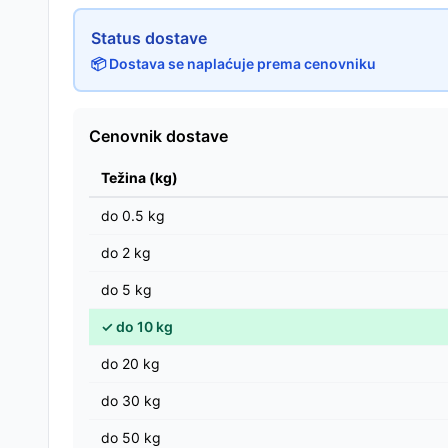
Status dostave
📦 Dostava se naplaćuje prema cenovniku
Cenovnik dostave
Težina (kg)
do
0.5
kg
do
2
kg
do
5
kg
✓
do
10
kg
do
20
kg
do
30
kg
do
50
kg