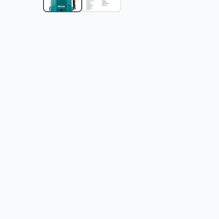
Motorna prskalica Atomizer Echo MB-5810/12
-
699
Akumulatorska prskalica na točkovima Villager BS 4
Akumulatorska ručna prskalica Villager BS 1.5
-
1299
Akumulatorska leđna prskalica Villager BS 7
-
3549
Akumulatorska leđna prskalica Villager BS 8
-
3699
Akumulatorska leđna prskalica Villager Prime 1621 Li
Akumulatorska i ručna leđna prskalica AGM 1620 Li
Leđna prskalica sa ručnom pumpom Villager Hortus 
Leđna prskalica sa ručnom pumpom Villager Hortus 
Prskalica sa ručnom pumpom Villager Hortus 10
-
16