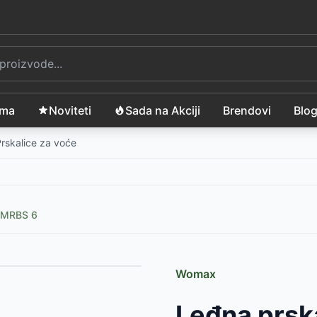
ama
Noviteti
Sada na Akciji
Brendovi
Blo
rskalice za voće
W-MRBS 6
Womax
-
799
RSD
Leđna prsk
L FZO 8060
-
1999
RSD