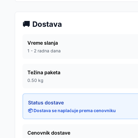
🚚
Dostava
Vreme slanja
1 - 2 radna dana
Težina paketa
0.50
kg
Status dostave
📦 Dostava se naplaćuje prema cenovniku
Cenovnik dostave