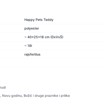
Happy Pets Teddy
polyester
~ 40x25x18 cm (DxVxŠ)
~ 18l
rajsferšlus
rudi
Novu godinu, Božić i druge praznike i prilike