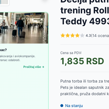
 99330
-
3390
RSD
trening Rol
SD
690
RSD
Teddy 499
lack 51768
-
4600
RSD
y Movom 53727
-
3750
RSD
 Movom 53727
-
3750
RSD
(
14
ocena
4.3
ue Movom 53727
-
3750
RSD
om 53727
-
3750
RSD
ue Movom 53728
-
4299
RSD
anac?
Cena sa PDV:
om 53728
-
4299
RSD
pakovanja i aviokompanije.
1,835
RSD
 ranac odabrati.
Pročitaj više →
Putna torba ili torba za t
Pets je idealan saputnik za
praktična, pruža dodatni 
Na stanju