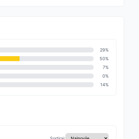
29
%
50
%
7
%
0
%
14
%
Sortiraj: