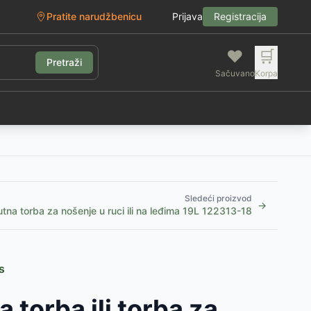
Pratite narudžbenicu
Prijava
Registracija
❤️
🛒
Pretraži
Sačuvano
Korpa
g
Sledeći proizvod
→
tna torba za nošenje u ruci ili na leđima 19L 122313-18
s
 torba ili torba za