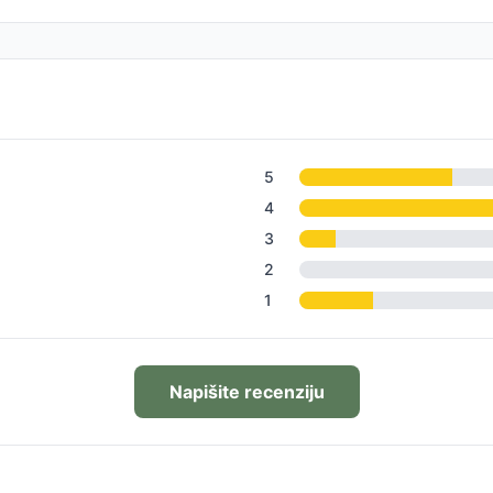
5
4
3
2
1
Napišite recenziju