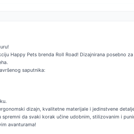
uru!
kciju Happy Pets brenda Roll Road! Dizajnirana posebno za 
eha.
savršenog saputnika:
ku.
nomski dizajn, kvalitetne materijale i jedinstvene detalje ko
 su spremni da svaki korak učine udobnim, stilizovanim i pun
ovim avanturama!