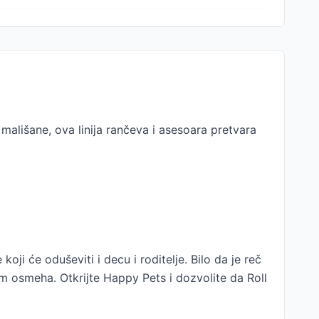
mališane, ova linija rančeva i asesoara pretvara
ji će oduševiti i decu i roditelje. Bilo da je reč
im osmeha. Otkrijte Happy Pets i dozvolite da Roll