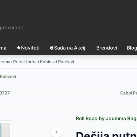
ama
Noviteti
Sada na Akciji
Brendovi
Blo
Oprema
>
Putne torbe i Kabinski Rančevi
 Rančevi
53727
Gabol Pu
Roll Road by Joumma Bag
-
4599
RSD
Dečija putna
s blue 43132
-
2790
RSD