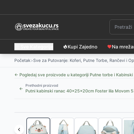
Sve Kategorije
Kupi Zajedno
Na mrež
Početak
>
Sve za Putovanje: Koferi, Putne Torbe, Rančevi i 
← Pogledaj sve proizvode u kategoriji
Putne torbe i Kabinski
Prethodni proizvod
←
Putni kabinski ranac 40x25x20cm Foster lila Movom 
Slični proizvodi
Putna torba 55cm Pepe Jeans Mia light pink 60736
Dečija putna ili sportska torba Disney Minnie Flower