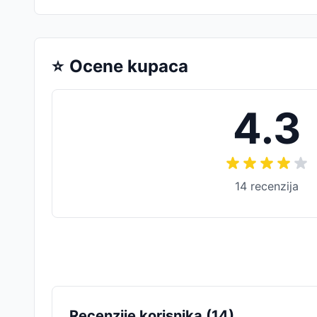
⭐
Ocene kupaca
4.3
14
recenzija
Recenzije korisnika (
14
)