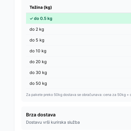
Težina (kg)
✓
do
0.5
kg
do
2
kg
do
5
kg
do
10
kg
do
20
kg
do
30
kg
do
50
kg
Za pakete preko 50kg dostava se obračunava: cena za 50kg + 
Brza dostava
Dostavu vrši kurirska služba