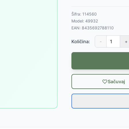
Šifra:
114560
Model:
49932
EAN:
8435692788110
Količina:
-
+
Sačuvaj