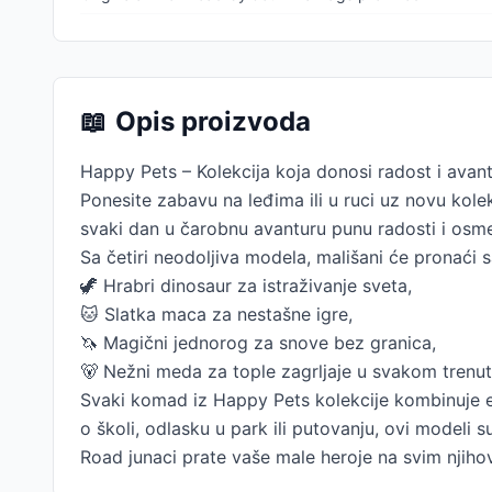
📖
Opis proizvoda
Happy Pets – Kolekcija koja donosi radost i avant
Ponesite zabavu na leđima ili u ruci uz novu kole
svaki dan u čarobnu avanturu punu radosti i osm
Sa četiri neodoljiva modela, mališani će pronaći 
🦖 Hrabri dinosaur za istraživanje sveta,
🐱 Slatka maca za nestašne igre,
🦄 Magični jednorog za snove bez granica,
🐻 Nežni meda za tople zagrljaje u svakom trenut
Svaki komad iz Happy Pets kolekcije kombinuje ergo
o školi, odlasku u park ili putovanju, ovi modeli
Road junaci prate vaše male heroje na svim njih