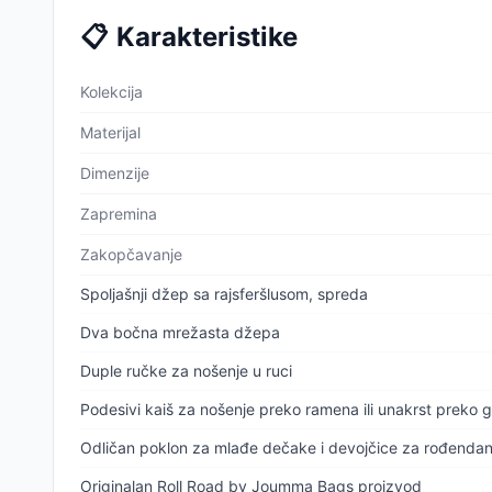
📋
Karakteristike
Kolekcija
Materijal
Dimenzije
Zapremina
Zakopčavanje
Spoljašnji džep sa rajsferšlusom, spreda
Dva bočna mrežasta džepa
Duple ručke za nošenje u ruci
Podesivi kaiš za nošenje preko ramena ili unakrst preko g
Odličan poklon za mlađe dečake i devojčice za rođendan, 
Originalan Roll Road by Joumma Bags proizvod