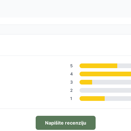
5
4
3
2
1
Napišite recenziju