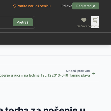
Pratite narudžbenicu
Prijava
Registracija
❤️
🛒
Pretraži
Sačuvano
Korpa
g
Sledeći proizvod
→
ošenje u ruci ili na leđima 19L 122313-046 Tamno plava
 torba za nošenje u