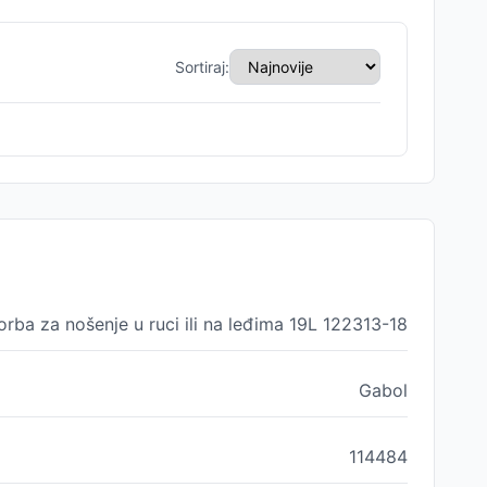
Sortiraj:
orba za nošenje u ruci ili na leđima 19L 122313-18
Gabol
114484