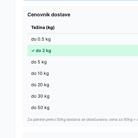
Cenovnik dostave
Težina (kg)
do
0.5
kg
✓
do
2
kg
do
5
kg
do
10
kg
do
20
kg
do
30
kg
do
50
kg
Za pakete preko 50kg dostava se obračunava: cena za 50kg + 