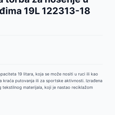
 leđima 19L 122313-18
citeta 19 litara, koja se može nositi u ruci ili kao
a kraća putovanja ili za sportske aktivnosti. Izrađena
g tekstilnog materijala, koji je nastao reciklažom