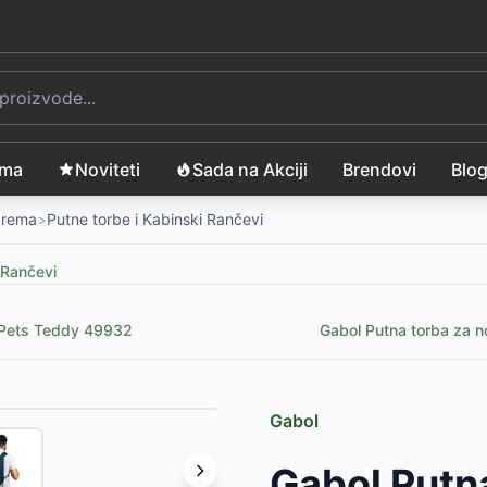
ama
Noviteti
Sada na Akciji
Brendovi
Blo
Oprema
>
Putne torbe i Kabinski Rančevi
 Rančevi
py Pets Teddy 49932
Gabol Putna torba za n
Gabol
-
4599
RSD
Gabol Putna
s blue 43132
-
2790
RSD