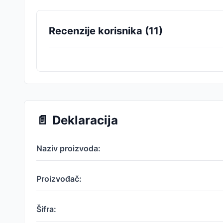
Recenzije korisnika (
11
)
📄
Deklaracija
Naziv proizvoda:
Proizvođač:
Šifra: