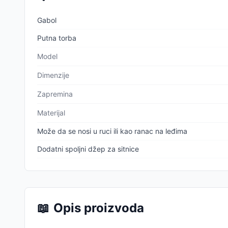
Gabol
Putna torba
Model
Dimenzije
Zapremina
Materijal
Može da se nosi u ruci ili kao ranac na leđima
Dodatni spoljni džep za sitnice
📖
Opis proizvoda