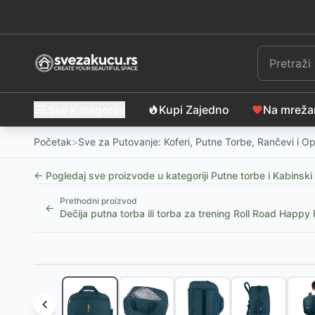
Sve Kategorije
Kupi Zajedno
Na mrež
Početak
>
Sve za Putovanje: Koferi, Putne Torbe, Rančevi i 
← Pogledaj sve proizvode u kategoriji
Putne torbe i Kabinski
Prethodni proizvod
←
Dečija putna torba ili torba za trening Roll Road Hap
Slični proizvodi
Putna torba 55cm Pepe Jeans Mia light pink 60736
Dečija putna ili sportska torba Disney Minnie Flower