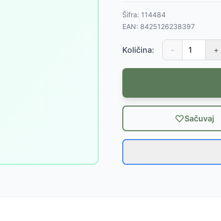
Šifra:
114484
EAN:
8425126238397
Količina:
-
+
Sačuvaj