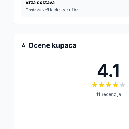
Brza dostava
Dostavu vrši kurirska služba
⭐
Ocene kupaca
4.1
11
recenzija