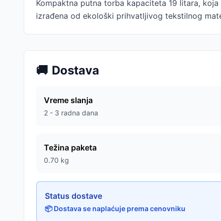
Kompaktna putna torba kapaciteta 19 litara, koja s
izrađena od ekološki prihvatljivog tekstilnog mate
🚚
Dostava
Vreme slanja
2 - 3 radna dana
Težina paketa
0.70
kg
Status dostave
📦 Dostava se naplaćuje prema cenovniku