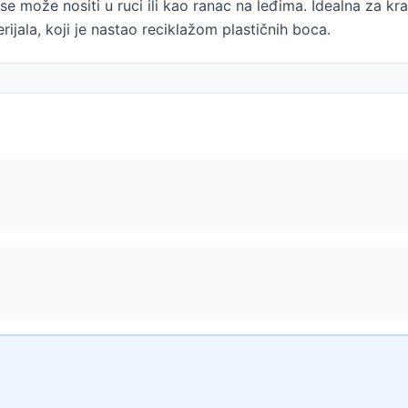
e može nositi u ruci ili kao ranac na leđima. Idealna za kra
rijala, koji je nastao reciklažom plastičnih boca.