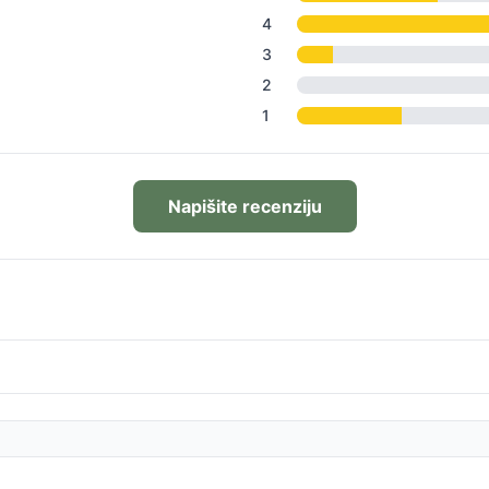
4
3
2
1
Napišite recenziju