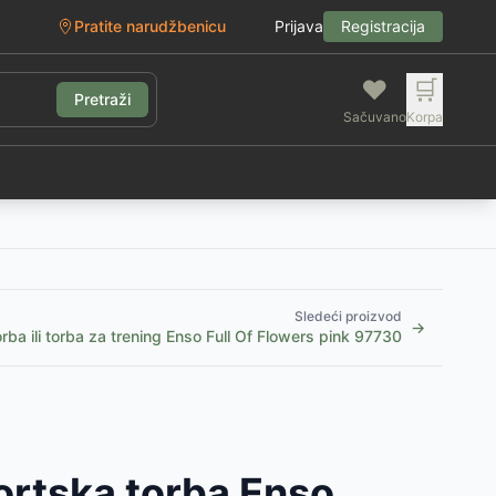
Pratite narudžbenicu
Prijava
Registracija
❤️
🛒
Pretraži
Sačuvano
Korpa
g
Sledeći proizvod
→
rba ili torba za trening Enso Full Of Flowers pink 97730
portska torba Enso