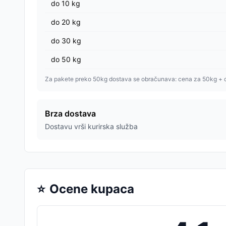
do
10
kg
do
20
kg
do
30
kg
do
50
kg
Za pakete preko 50kg dostava se obračunava: cena za 50kg + 
Brza dostava
Dostavu vrši kurirska služba
⭐
Ocene kupaca