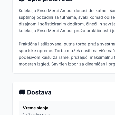
Kolekcija Enso Merci Amour donosi delikatne i šar
suptilnoj pozadini sa tufnama, svaki komad odiše 
dizajnom i sofisticiranim dodirom, čineći ih savr
kolekcija Enso Merci Amour pruža praktičnost i je
Praktična i stilizovana, putna torba pruža svestra
sportske opreme. Torbu možeš nositi na više nači
podesivom kaišu za rame, pružajući maksimalnu fl
moderan izgled. Savršen izbor za dinamičan i org
🚚
Dostava
Vreme slanja
1 - 2 radna dana