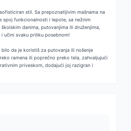
sofisticiran stil. Sa prepoznatljivim mašnama na
 spoj funkcionalnosti i lepote, sa nežnim
 školskim danima, putovanjima ili druženjima,
 i učini svaku priliku posebnom!
bilo da je koristiš za putovanja ili nošenje
eko ramena ili poprečno preko tela, zahvaljujući
ativnim priveskom, dodajući joj razigran i