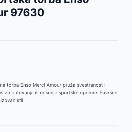
ur 97630
)
utna torba Enso Merci Amour pruža svestranost i
tiš za putovanja ili nošenje sportske opreme. Savršen
izovan stil.