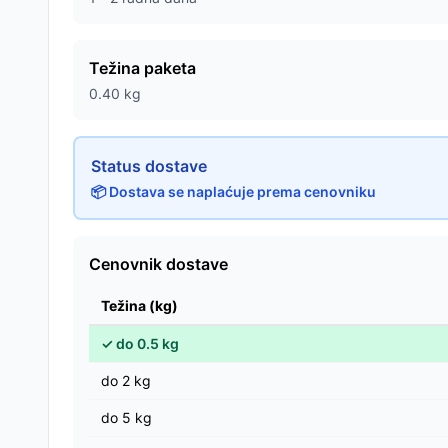
Težina paketa
0.40
kg
Status dostave
📦 Dostava se naplaćuje prema cenovniku
Cenovnik dostave
Težina (kg)
✓
do
0.5
kg
do
2
kg
do
5
kg