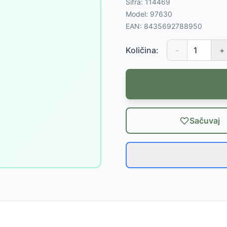
Šifra:
114469
Model:
97630
EAN:
8435692788950
Količina:
-
+
Sačuvaj