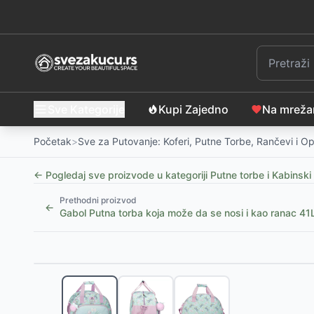
Sve Kategorije
Kupi Zajedno
Na mrež
Početak
>
Sve za Putovanje: Koferi, Putne Torbe, Rančevi i 
← Pogledaj sve proizvode u kategoriji
Putne torbe i Kabinski
Prethodni proizvod
←
Gabol Putna torba koja može da se nosi i kao ranac 
Slični proizvodi
Putna torba 55cm Pepe Jeans Mia light pink 60736
Dečija putna ili sportska torba Disney Minnie Flower