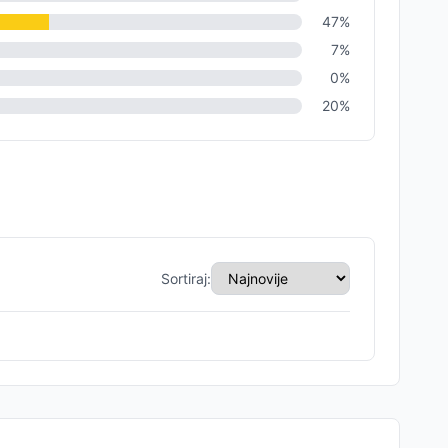
47
%
7
%
0
%
20
%
Sortiraj: