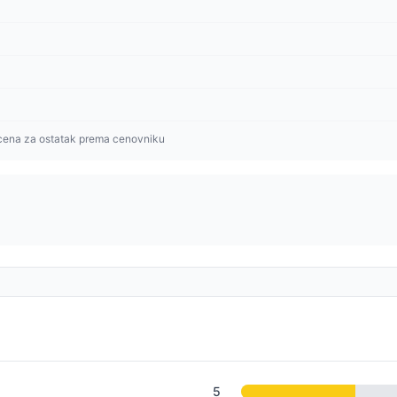
cena za ostatak prema cenovniku
5