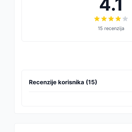
4.1
15
recenzija
Recenzije korisnika (
15
)