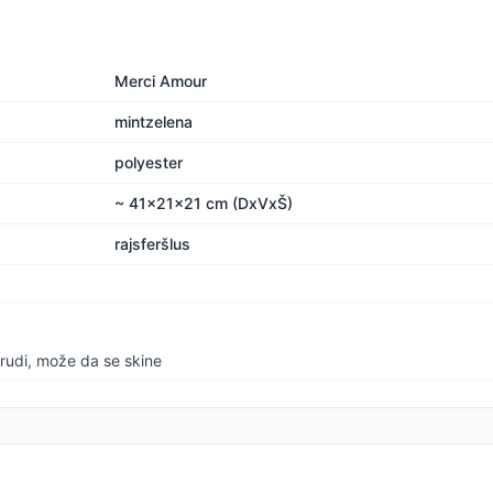
Merci Amour
mintzelena
polyester
~ 41x21x21 cm (DxVxŠ)
rajsferšlus
grudi, može da se skine