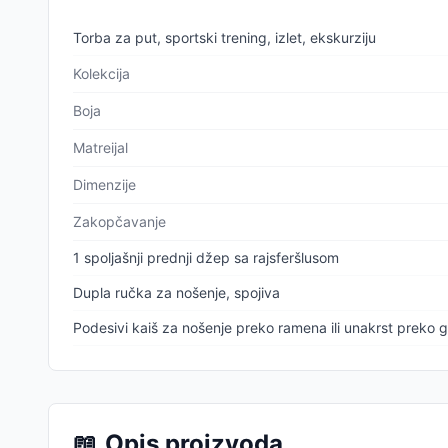
Torba za put, sportski trening, izlet, ekskurziju
Kolekcija
Boja
Matreijal
Dimenzije
Zakopčavanje
1 spoljašnji prednji džep sa rajsferšlusom
Dupla ručka za nošenje, spojiva
Podesivi kaiš za nošenje preko ramena ili unakrst preko 
📖
Opis proizvoda