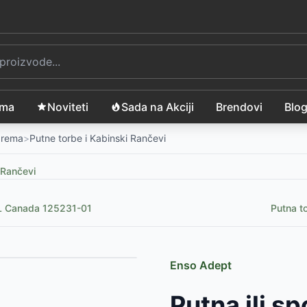
ama
Noviteti
Sada na Akciji
Brendovi
Blo
Oprema
>
Putne torbe i Kabinski Rančevi
 Rančevi
41L Canada 125231-01
Putna to
Enso Adept
-
4599
RSD
Putna ili s
s blue 43132
-
2790
RSD