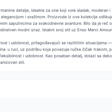
mantne detalje, idealne za one koji vole sladak, moderan i 
elegancijom i svežinom. Proizvode iz ove kolekcije odlikuje
šenim saputnicima za svakodnevne avanture. Bilo da je reč o
dinstven modni izraz. Istakni svoj stil uz Enso Merci Amour
nost i udobnost, prilagođavajući se različitim situacijama — 
na: u ruci, uz podršku koja povezuje ručke čičak trakom, pr
eksibilnost i udobnost. Kao poseban detalj, dolazi sa dekor
anizovan stil.