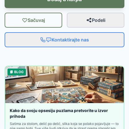
Sačuvaj
Podeli
Kontaktirajte nas
📘 BLOG
Kako da svoju opsesiju puzlama pretvorite u izvor
prihoda
Satima za stolom, delić po delić, slika koja se polako pojavljuje — to
nije samo hobi. Sve više ljudi otkriva da je strast prema slagalicama