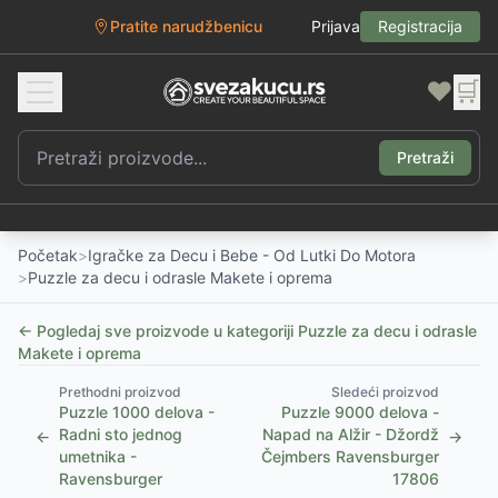
Pratite narudžbenicu
Prijava
Registracija
❤️
🛒
Pretraži
Početak
>
Igračke za Decu i Bebe - Od Lutki Do Motora
>
Puzzle za decu i odrasle Makete i oprema
← Pogledaj sve proizvode u kategoriji
Puzzle za decu i odrasle
Makete i oprema
Prethodni proizvod
Sledeći proizvod
Puzzle 1000 delova -
Puzzle 9000 delova -
Radni sto jednog
Napad na Alžir - Džordž
←
→
umetnika -
Čejmbers Ravensburger
Ravensburger
17806