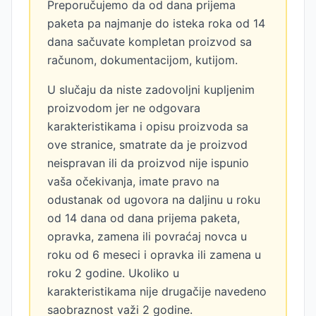
Preporučujemo da od dana prijema
paketa pa najmanje do isteka roka od 14
dana sačuvate kompletan proizvod sa
računom, dokumentacijom, kutijom.
U slučaju da niste zadovoljni kupljenim
proizvodom jer ne odgovara
karakteristikama i opisu proizvoda sa
ove stranice, smatrate da je proizvod
neispravan ili da proizvod nije ispunio
vaša očekivanja, imate pravo na
odustanak od ugovora na daljinu u roku
od 14 dana od dana prijema paketa,
opravka, zamena ili povraćaj novca u
roku od 6 meseci i opravka ili zamena u
roku 2 godine. Ukoliko u
karakteristikama nije drugačije navedeno
saobraznost važi 2 godine.