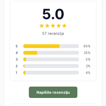
5.0
57
recenzija
5
65
%
4
25
%
3
5
%
2
2
%
1
4
%
Napišite recenziju