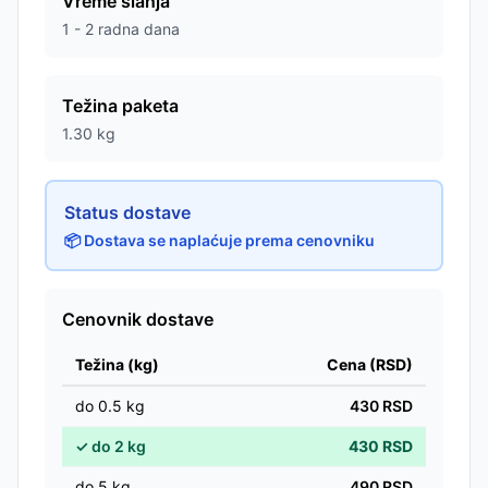
Vreme slanja
1 - 2 radna dana
Težina paketa
1.30
kg
Status dostave
📦 Dostava se naplaćuje prema cenovniku
Cenovnik dostave
Težina (kg)
Cena (RSD)
do
0.5
kg
430
RSD
✓
do
2
kg
430
RSD
do
5
kg
490
RSD