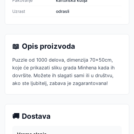
Pakovanje
kartonska kutija
Uzrast
odrasli
📖
Opis proizvoda
Puzzle od 1000 delova, dimenzija 70x50cm,
koje će prikazati sliku grada Minhena kada ih
dovršite. Možete ih slagati sami ili u društvu,
ako ste ljubitelj, zabava je zagarantovana!
🚚
Dostava