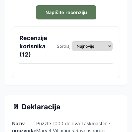
Napišite recenziju
Recenzije
korisnika
Sortiraj:
(
12
)
📄
Deklaracija
Naziv
Puzzle 1000 delova Taskmaster -
proizvoda:
Marvel Villainous Ravensburger