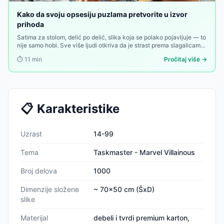
Kako da svoju opsesiju puzlama pretvorite u izvor
prihoda
Satima za stolom, delić po delić, slika koja se polako pojavljuje — to
nije samo hobi. Sve više ljudi otkriva da je strast prema slagalicama
nešto od čega se može zaraditi. Evo kako.
⏱️
11
min
Pročitaj više →
📋
Karakteristike
Uzrast
14-99
Tema
Taskmaster - Marvel Villainous
Broj delova
1000
Dimenzije složene
~ 70x50 cm (ŠxD)
slike
Materijal
debeli i tvrdi premium karton,