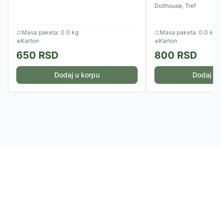
Dollhouse, Tref
⚖
Masa paketa: 0.0 kg
⚖
Masa paketa: 0.0 kg
◈
Karton
◈
Karton
650
RSD
800
RSD
Dodaj u korpu
Dodaj u 