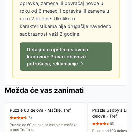
opravka, zamena ili povraćaj novca u
roku od 6 meseci i opravka ili zamena u
roku 2 godine. Ukoliko u
karakteristikama nije drugačije navedeno
saobraznost važi 2 godine.
Detaljno o opštim uslovima
kupovine: Prava i obaveze
potrošača, reklamacije →
Možda će vas zanimati
Puzzle 60 delova - Mačke, Tref
Puzzle Gabby's Dol
delova - Tref
(
5
)
(
5
)
Puzzle od 60 delova sa motivom mačaka,
brend Tref line.
Puzzle od 100 delova s