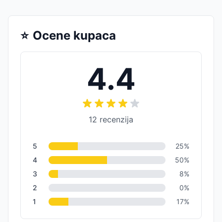
⭐
Ocene kupaca
4.4
12
recenzija
5
25
%
4
50
%
3
8
%
2
0
%
1
17
%