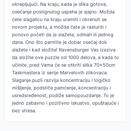
okrepljujući. Na kraju, kada je slika gotova,
osećanje postignutog uspeha je sjajno. Možda
ćete slagalicu na kraju uramiti i okrenuti se
novom projektu, a možda ćete je rasturiti i
ponovo početi da je slažete, odmah ili jednog
dana. Ono što pamtite je dobar osećaj dok
slažete i kad složite! Ravensburger Vas izaziva
da složite ove puzzle od 1000 delova, a kada to
učinite, pred Vama će se otkriti slika 70x50cm
Taskmastera iz serije Marvelovih zlikovaca.
Slaganje puzli razvija koncentraciju i logičko
mišljenje, podstiče pamćenje, koncentraciju i
usredsređenost, podiže samopouzdanje. To je
jedno zabavno i pozitivno iskustvo, opuštajuće i
bez stresa.