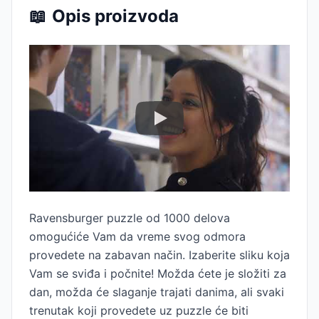
📖
Opis proizvoda
Ravensburger puzzle od 1000 delova
omogućiće Vam da vreme svog odmora
provedete na zabavan način. Izaberite sliku koja
Vam se sviđa i počnite! Možda ćete je složiti za
dan, možda će slaganje trajati danima, ali svaki
trenutak koji provedete uz puzzle će biti