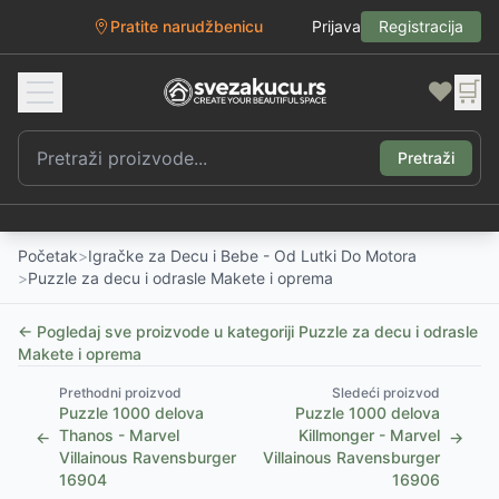
Pratite narudžbenicu
Prijava
Registracija
❤️
🛒
Pretraži
Početak
>
Igračke za Decu i Bebe - Od Lutki Do Motora
>
Puzzle za decu i odrasle Makete i oprema
← Pogledaj sve proizvode u kategoriji
Puzzle za decu i odrasle
Makete i oprema
Prethodni proizvod
Sledeći proizvod
Puzzle 1000 delova
Puzzle 1000 delova
Thanos - Marvel
Killmonger - Marvel
←
→
Villainous Ravensburger
Villainous Ravensburger
16904
16906