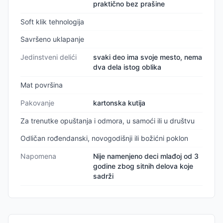
praktično bez prašine
Soft klik tehnologija
Savršeno uklapanje
Jedinstveni delići
svaki deo ima svoje mesto, nema
dva dela istog oblika
Mat površina
Pakovanje
kartonska kutija
Za trenutke opuštanja i odmora, u samoći ili u društvu
Odličan rođendanski, novogodišnji ili božićni poklon
Napomena
Nije namenjeno deci mlađoj od 3
godine zbog sitnih delova koje
sadrži