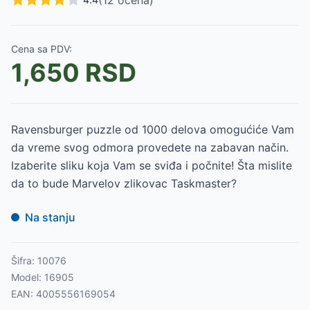
(
12
ocena)
Cena sa PDV:
1,650
RSD
Ravensburger puzzle od 1000 delova omogućiće Vam
da vreme svog odmora provedete na zabavan način.
Izaberite sliku koja Vam se sviđa i počnite! Šta mislite
da to bude Marvelov zlikovac Taskmaster?
Na stanju
Šifra:
10076
Model:
16905
EAN:
4005556169054