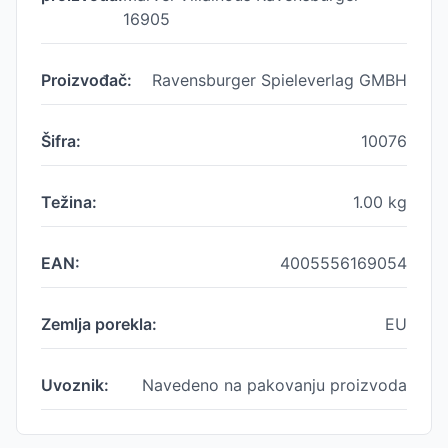
16905
Proizvođač:
Ravensburger Spieleverlag GMBH
Šifra:
10076
Težina:
1.00
kg
EAN:
4005556169054
Zemlja porekla:
EU
Uvoznik:
Navedeno na pakovanju proizvoda