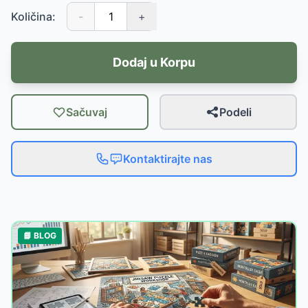
Količina:
-
+
Dodaj u Korpu
Sačuvaj
Podeli
Kontaktirajte nas
📘 BLOG