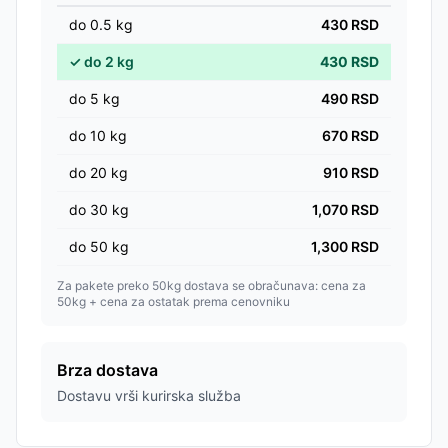
do
0.5
kg
430
RSD
✓
do
2
kg
430
RSD
do
5
kg
490
RSD
do
10
kg
670
RSD
do
20
kg
910
RSD
do
30
kg
1,070
RSD
do
50
kg
1,300
RSD
Za pakete preko 50kg dostava se obračunava: cena za
50kg + cena za ostatak prema cenovniku
Brza dostava
Dostavu vrši kurirska služba