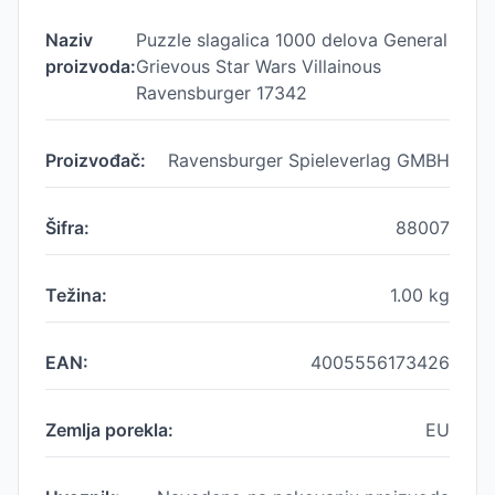
Naziv
Puzzle slagalica 1000 delova General
proizvoda:
Grievous Star Wars Villainous
Ravensburger 17342
Proizvođač:
Ravensburger Spieleverlag GMBH
Šifra:
88007
Težina:
1.00
kg
EAN:
4005556173426
Zemlja porekla:
EU