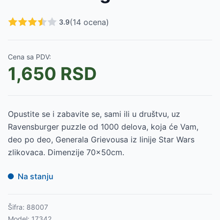
(
14
ocena)
3.9
Cena sa PDV:
1,650
RSD
Opustite se i zabavite se, sami ili u društvu, uz
Ravensburger puzzle od 1000 delova, koja će Vam,
deo po deo, Generala Grievousa iz linije Star Wars
zlikovaca. Dimenzije 70x50cm.
Na stanju
Šifra:
88007
Model:
17342