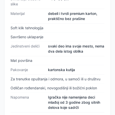
slike
Materijal
debeli i tvrdi premium karton,
praktično bez prašine
Soft klik tehnologija
Savršeno uklapanje
Jedinstveni delići
svaki deo ima svoje mesto, nema
dva dela istog oblika
Mat površina
Pakovanje
kartonska kutija
Za trenutke opuštanja i odmora, u samoći ili u društvu
Odličan rođendanski, novogodišnji ili božićni poklon
Napomena
Igračka nije namenjena deci
mlađoj od 3 godine zbog sitnih
delova koje sadrži