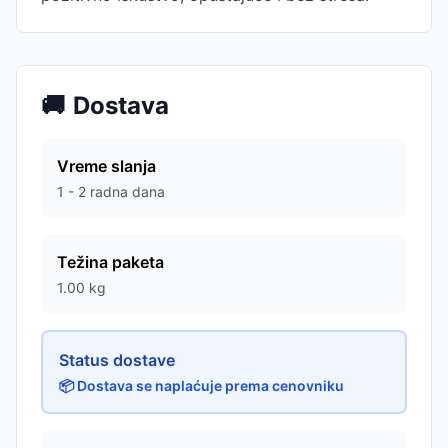
🚚
Dostava
Vreme slanja
1 - 2 radna dana
Težina paketa
1.00
kg
Status dostave
📦 Dostava se naplaćuje prema cenovniku