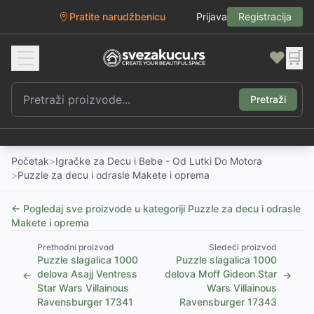
Pratite narudžbenicu
Prijava
Registracija
❤️
🛒
Pretraži
Početak
>
Igračke za Decu i Bebe - Od Lutki Do Motora
>
Puzzle za decu i odrasle Makete i oprema
← Pogledaj sve proizvode u kategoriji
Puzzle za decu i odrasle
Makete i oprema
Prethodni proizvod
Sledeći proizvod
Puzzle slagalica 1000
Puzzle slagalica 1000
delova Asajj Ventress
delova Moff Gideon Star
←
→
Star Wars Villainous
Wars Villainous
Ravensburger 17341
Ravensburger 17343