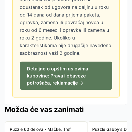
odustanak od ugovora na daljinu u roku
od 14 dana od dana prijema paketa,
opravka, zamena ili povraćaj novca u
roku od 6 meseci i opravka ili zamena u
roku 2 godine. Ukoliko u
karakteristikama nije drugačije navedeno
saobraznost važi 2 godine.
Detaljno o opštim uslovima
kupovine: Prava i obaveze
potrošača, reklamacije →
Možda će vas zanimati
Puzzle 60 delova - Mačke, Tref
Puzzle Gabby's Dol