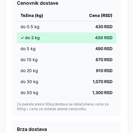
Cenovnik dostave
Težina (kg)
Cena (RSD)
do
0.5
kg
430
RSD
✓
do
2
kg
430
RSD
do
5
kg
490
RSD
do
10
kg
670
RSD
do
20
kg
910
RSD
do
30
kg
1,070
RSD
do
50
kg
1,300
RSD
Za pakete preko 50kg dostava se obračunava: cena za
50kg + cena za ostatak prema cenovniku
Brza dostava