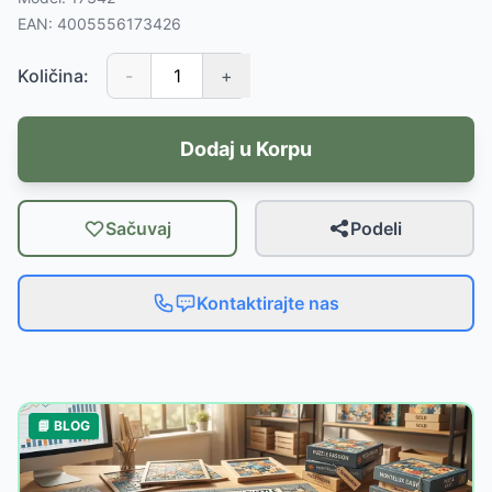
EAN:
4005556173426
Količina:
-
+
Dodaj u Korpu
Sačuvaj
Podeli
Kontaktirajte nas
📘 BLOG