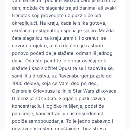
Vam se sviđa i počnite! Možda ćete je složiti za
dan, možda će slaganje trajati danima, ali svaki
trenutak koji provedete uz puzzle će biti
okrepljujući. Na kraju, kada je slika gotova,
osećanje postignutog uspeha je sjajno. Možda
ćete slagalicu na kraju uramiti i okrenuti se
novom projektu, a možda ćete je rasturiti i
ponovo početi da je slažete, odmah ili jednog
dana. Ono što pamtite je dobar osećaj dok
slažete i kad složite! Opustite se i zabavite se,
sami ili u društvu, uz Ravensburger puzzle od
1000 delova, koja će Vam, deo po deo,
Generala Grievousa iz linije Star Wars zlikovaca.
Dimenzije 70x50cm. Slaganje puzli razvija
koncentraciju i logičko mišljenje, podstiče
pamćenje, koncentraciju i usredsređenost,
podiže samopouzdanje. To je jedno zabavno i
pozitivno iskustvo, opuštajuće i bez stresa.