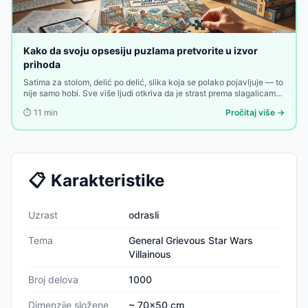
Kako da svoju opsesiju puzlama pretvorite u izvor
prihoda
Satima za stolom, delić po delić, slika koja se polako pojavljuje — to
nije samo hobi. Sve više ljudi otkriva da je strast prema slagalicama
nešto od čega se može zaraditi. Evo kako.
⏱️
11
min
Pročitaj više →
📋
Karakteristike
Uzrast
odrasli
Tema
General Grievous Star Wars
Villainous
Broj delova
1000
Dimenzije složene
~ 70x50 cm