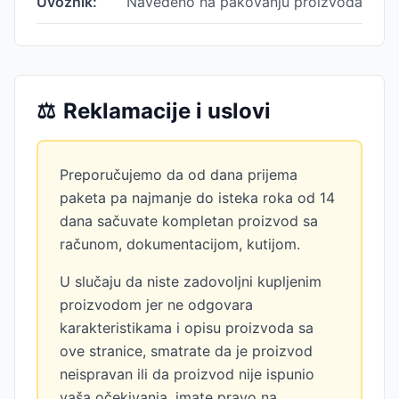
Uvoznik:
Navedeno na pakovanju proizvoda
⚖️
Reklamacije i uslovi
Preporučujemo da od dana prijema
paketa pa najmanje do isteka roka od 14
dana sačuvate kompletan proizvod sa
računom, dokumentacijom, kutijom.
U slučaju da niste zadovoljni kupljenim
proizvodom jer ne odgovara
karakteristikama i opisu proizvoda sa
ove stranice, smatrate da je proizvod
neispravan ili da proizvod nije ispunio
vaša očekivanja, imate pravo na