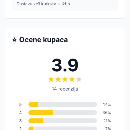
Dostavu vrši kurirska služba
⭐
Ocene kupaca
3.9
14
recenzija
5
14
%
4
36
%
3
21
%
2
7
%