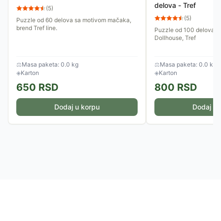
delova - Tref
(
5
)
(
5
)
Puzzle od 60 delova sa motivom mačaka,
brend Tref line.
Puzzle od 100 delova s
Dollhouse, Tref
⚖
Masa paketa: 0.0 kg
⚖
Masa paketa: 0.0 kg
◈
Karton
◈
Karton
650
RSD
800
RSD
Dodaj u korpu
Dodaj u 