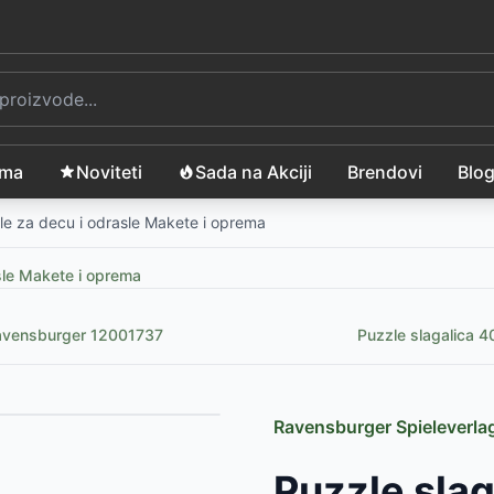
ama
Noviteti
Sada na Akciji
Brendovi
Blo
le za decu i odrasle Makete i oprema
sle Makete i oprema
 Ravensburger 12001737
Puzzle slagalica 
Ravensburger Spieleverl
Puzzle sla
SD