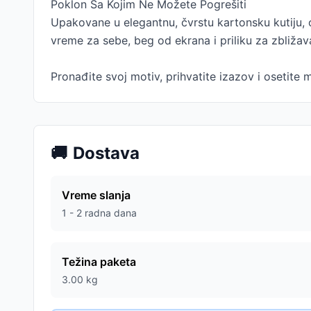
Poklon Sa Kojim Ne Možete Pogrešiti
Upakovane u elegantnu, čvrstu kartonsku kutiju,
vreme za sebe, beg od ekrana i priliku za zbliža
Pronađite svoj motiv, prihvatite izazov i osetite 
🚚
Dostava
Vreme slanja
1 - 2 radna dana
Težina paketa
3.00
kg