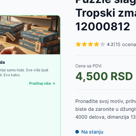
Tropski zm
12000812
osaurusa, Trefl
-
1250
RSD
(
15
ocena
4.2
avensburger 12001676
-
2900
RSD
er 12001674
-
1750
RSD
oda
Cena sa PDV:
8
-
2900
RSD
nije samo hobi. Sve više ljudi
4,500
RSD
i. Evo kako.
Pročitaj više →
Pronađite svoj motiv, prih
biste da zaronite u džung
4000 delova, dimenzija 
Na stanju