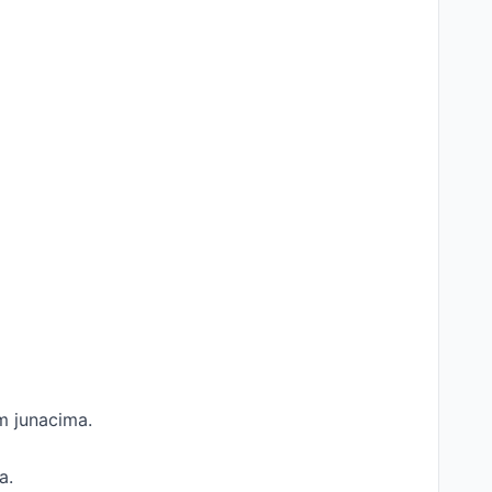
im junacima.
a.