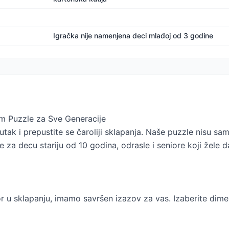
Igračka nije namenjena deci mlađoj od 3 godine
m Puzzle za Sve Generacije
tak i prepustite se čaroliji sklapanja. Naše puzzle nisu sam
 za decu stariju od 10 godina, odrasle i seniore koji žele 
tor u sklapanju, imamo savršen izazov za vas. Izaberite dime