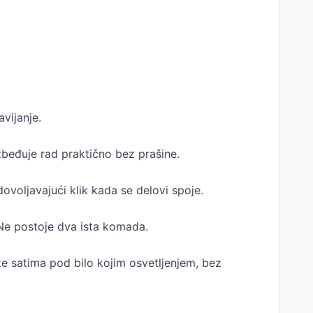
vijanje.
beđuje rad praktično bez prašine.
ovoljavajući klik kada se delovi spoje.
 Ne postoje dva ista komada.
te satima pod bilo kojim osvetljenjem, bez