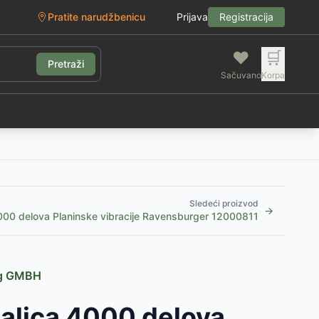
Pratite narudžbenicu
Prijava
Registracija
❤️
🛒
Pretraži
Sačuvano
Korpa
g
Sledeći proizvod
→
4000 delova Planinske vibracije Ravensburger 12000811
ag GMBH
galica 4000 delova