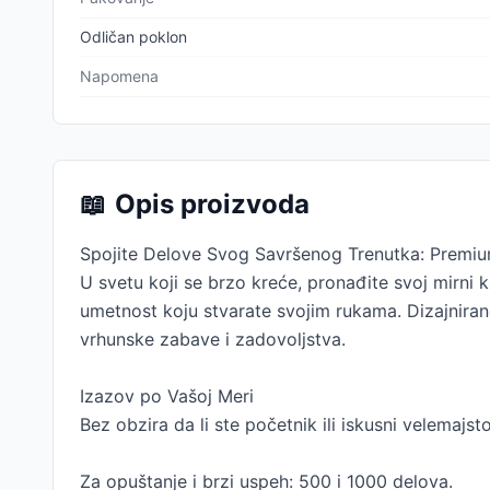
Odličan poklon
Napomena
📖
Opis proizvoda
Spojite Delove Svog Savršenog Trenutka: Premiu
U svetu koji se brzo kreće, pronađite svoj mirni ku
umetnost koju stvarate svojim rukama. Dizajnirane
vrhunske zabave i zadovoljstva.
Izazov po Vašoj Meri
Bez obzira da li ste početnik ili iskusni velemajs
Za opuštanje i brzi uspeh: 500 i 1000 delova.