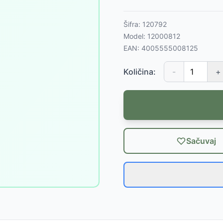
Šifra:
120792
Model:
12000812
EAN:
4005555008125
Količina:
-
+
Sačuvaj