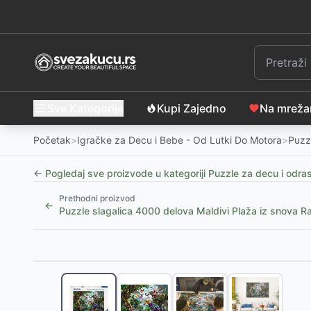
Sve Kategorije
Kupi Zajedno
Na mrež
Početak
>
Igračke za Decu i Bebe - Od Lutki Do Motora
>
Puzz
← Pogledaj sve proizvode u kategoriji
Puzzle za decu i odra
Prethodni proizvod
←
Puzzle slagalica 4000 delova Maldivi Plaža iz snova
Slični proizvodi
Puzzle 60 delova - Mačke, Tref
-
650
RSD
Puzzle Gabby's Dollhouse 100 delova - Tref
-
800
R