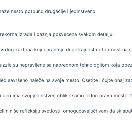
 traže nešto potpuno drugačije i jedinstveno.
prekorna izrada i pažnja posvećena svakom detalju:
vrdog kartona koji garantuje dugotrajnost i otpornost na sa
 puzzle su napravljene sa naprednom tehnologijom koja obez
deo savršeno naleže na svoje mesto. Osetite i čujte onaj zad
i deo ima svoj jedinstven oblik i samo jedno pravo mesto.
liminiše refleksiju svetlosti, omogućavajući vam da sklapa