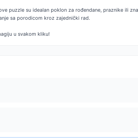
 ove puzzle su idealan poklon za rođendane, praznike ili z
vanje sa porodicom kroz zajednički rad.
magiju u svakom kliku!