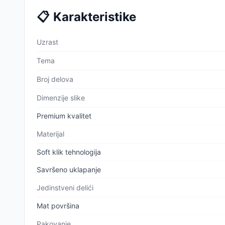
📋
Karakteristike
Uzrast
Tema
Broj delova
Dimenzije slike
Premium kvalitet
Materijal
Soft klik tehnologija
Savršeno uklapanje
Jedinstveni delići
Mat površina
Pakovanje