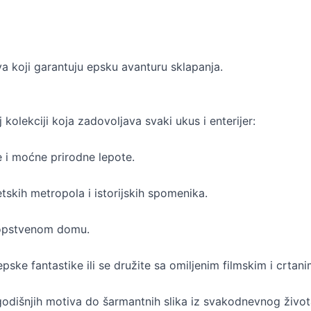
va koji garantuju epsku avanturu sklapanja.
kolekciji koja zadovoljava svaki ukus i enterijer:
e i moćne prirodne lepote.
tskih metropola i istorijskih spomenika.
sopstvenom domu.
epske fantastike ili se družite sa omiljenim filmskim i crtan
odišnjih motiva do šarmantnih slika iz svakodnevnog život