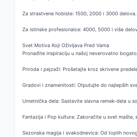
Za strastvene hobiste: 1500, 2000 i 3000 delova.
Za istinske profesionalce: 4000, 5000 i više delo
Svet Motiva Koji Oživljava Pred Vama
Pronađite inspiraciju u našoj neverovatno bogatoj 
Priroda i pejzaži: Prošetajte kroz skrivene predel
Gradovi i znamenitosti: Otputujte do najlepših sve
Umetnička dela: Sastavite slavna remek-dela u 
Fantazija i Pop kultura: Zakoračite u svet mašte, 
Sezonska magija i svakodnevica: Od toplih novog