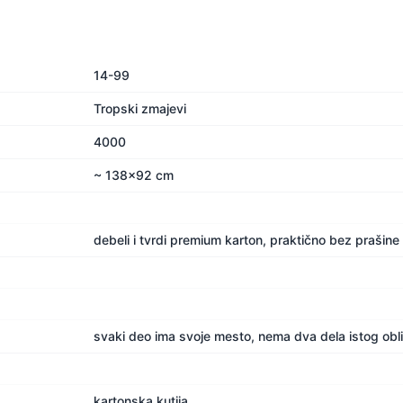
14-99
Tropski zmajevi
4000
~ 138x92 cm
debeli i tvrdi premium karton, praktično bez prašine
svaki deo ima svoje mesto, nema dva dela istog obl
kartonska kutija