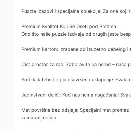
Puzzle izazovi i specijalne kolekcije: Za one koji
Premium Kvalitet Koji Se Oseti pod Prstima
Ono što naše puzzle izdvaja od drugih jeste bes
Premium karton: Izrađene od izuzetno debelog i t
Čist prostor za rad: Zaboravite na nered – naše
Soft-klik tehnologija i savršeno uklapanje: Svaki 
Jedinstveni delići: Kod nas nema nagađanja! Svak
Mat površina bez odsjaja: Specijalni mat premaz e
zamaranja očiju.