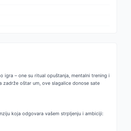
o igra – one su ritual opuštanja, mentalni trening i
da zadrže oštar um, ove slagalice donose sate
nziju koja odgovara vašem strpljenju i ambiciji: