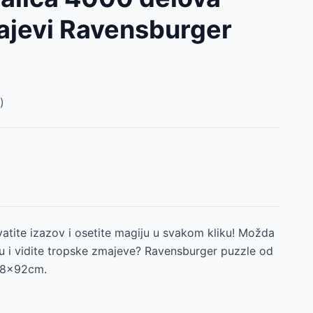
ajevi Ravensburger
)
vatite izazov i osetite magiju u svakom kliku! Možda
lu i vidite tropske zmajeve? Ravensburger puzzle od
138x92cm.