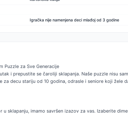
Igračka nije namenjena deci mlađoj od 3 godine
m Puzzle za Sve Generacije
tak i prepustite se čaroliji sklapanja. Naše puzzle nisu sam
 za decu stariju od 10 godina, odrasle i seniore koji žele 
tor u sklapanju, imamo savršen izazov za vas. Izaberite dime