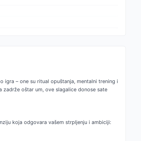
o igra – one su ritual opuštanja, mentalni trening i
da zadrže oštar um, ove slagalice donose sate
nziju koja odgovara vašem strpljenju i ambiciji: