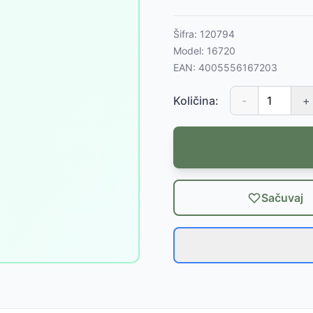
Šifra:
120794
Model:
16720
EAN:
4005556167203
Količina:
-
+
Sačuvaj