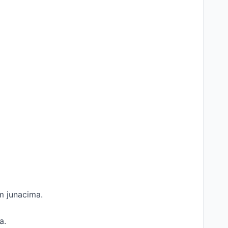
im junacima.
a.