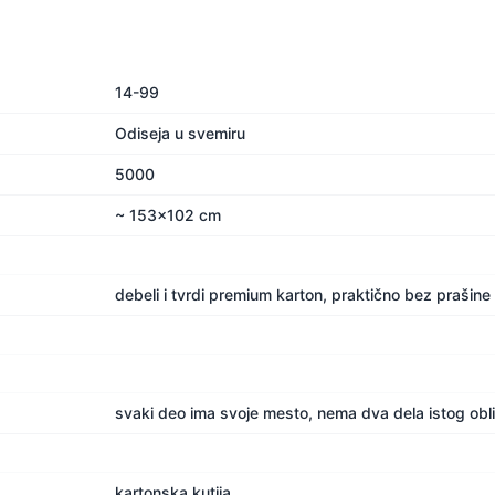
14-99
Odiseja u svemiru
5000
~ 153x102 cm
debeli i tvrdi premium karton, praktično bez prašine
svaki deo ima svoje mesto, nema dva dela istog obl
kartonska kutija