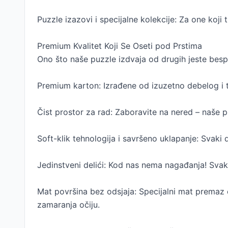
Puzzle izazovi i specijalne kolekcije: Za one koji
Premium Kvalitet Koji Se Oseti pod Prstima
Ono što naše puzzle izdvaja od drugih jeste bes
Premium karton: Izrađene od izuzetno debelog i t
Čist prostor za rad: Zaboravite na nered – naše
Soft-klik tehnologija i savršeno uklapanje: Svaki 
Jedinstveni delići: Kod nas nema nagađanja! Svak
Mat površina bez odsjaja: Specijalni mat premaz e
zamaranja očiju.