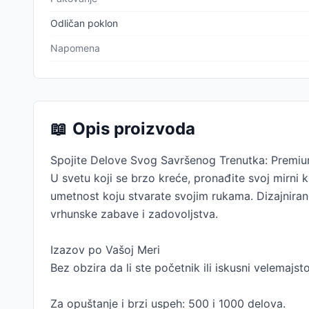
Odličan poklon
Napomena
📖
Opis proizvoda
Spojite Delove Svog Savršenog Trenutka: Premiu
U svetu koji se brzo kreće, pronađite svoj mirni ku
umetnost koju stvarate svojim rukama. Dizajnirane
vrhunske zabave i zadovoljstva.
Izazov po Vašoj Meri
Bez obzira da li ste početnik ili iskusni velemajs
Za opuštanje i brzi uspeh: 500 i 1000 delova.