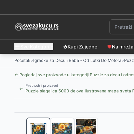
Sve Kategorije
Kupi Zajedno
Na mrež
Početak
>
Igračke za Decu i Bebe - Od Lutki Do Motora
>
Puzz
← Pogledaj sve proizvode u kategoriji
Puzzle za decu i odra
Prethodni proizvod
←
Puzzle slagalica 5000 delova Ilustrovana mapa svet
Slični proizvodi
Puzzle 60 delova - Mačke, Tref
-
650
RSD
Puzzle Gabby's Dollhouse 100 delova - Tref
-
800
R