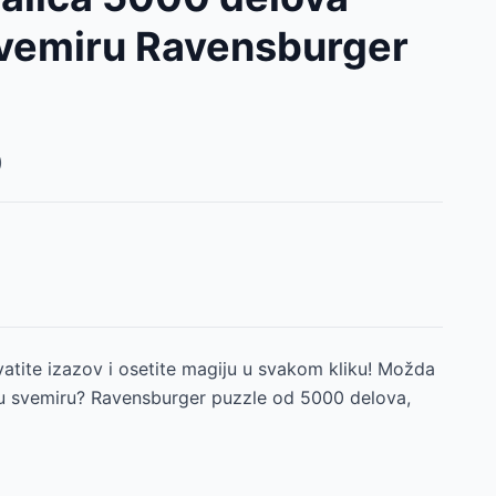
svemiru Ravensburger
)
vatite izazov i osetite magiju u svakom kliku! Možda
ju u svemiru? Ravensburger puzzle od 5000 delova,