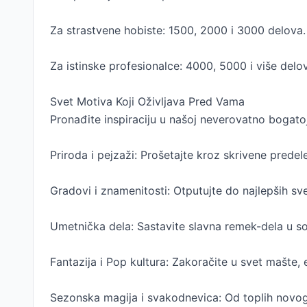
Za strastvene hobiste: 1500, 2000 i 3000 delova.
Za istinske profesionalce: 4000, 5000 i više delo
Svet Motiva Koji Oživljava Pred Vama
Pronađite inspiraciju u našoj neverovatno bogatoj 
Priroda i pejzaži: Prošetajte kroz skrivene predel
Gradovi i znamenitosti: Otputujte do najlepših sve
Umetnička dela: Sastavite slavna remek-dela u 
Fantazija i Pop kultura: Zakoračite u svet mašte, 
Sezonska magija i svakodnevica: Od toplih novog