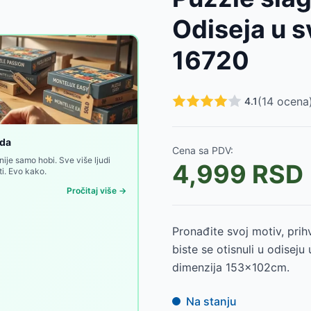
Odiseja u 
16720
osaurusa, Trefl
-
1250
RSD
(
14
ocena
4.1
avensburger 12001676
-
2900
RSD
er 12001674
-
1750
RSD
oda
Cena sa PDV:
8
-
2900
RSD
nije samo hobi. Sve više ljudi
4,999
RSD
i. Evo kako.
Pročitaj više →
Pronađite svoj motiv, prih
biste se otisnuli u odise
dimenzija 153x102cm.
Na stanju