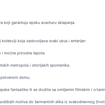
va koji garantuju epsku avanturu sklapanja.
kolekciji koja zadovoljava svaki ukus i enterijer:
e i moćne prirodne lepote.
tskih metropola i istorijskih spomenika.
sopstvenom domu.
epske fantastike ili se družite sa omiljenim filmskim i crtan
odišnjih motiva do šarmantnih slika iz svakodnevnog život