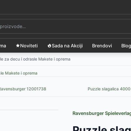
ama
Noviteti
Sada na Akciji
Brendovi
Blo
le za decu i odrasle Makete i oprema
sle Makete i oprema
a Ravensburger 12001738
Puzzle slagalica 4000
Ravensburger Spieleverl
Puzzle sla
SD