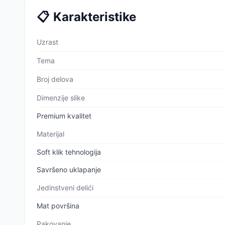
📋
Karakteristike
Uzrast
Tema
Broj delova
Dimenzije slike
Premium kvalitet
Materijal
Soft klik tehnologija
Savršeno uklapanje
Jedinstveni delići
Mat površina
Pakovanje