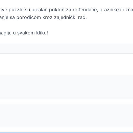
 ove puzzle su idealan poklon za rođendane, praznike ili z
vanje sa porodicom kroz zajednički rad.
magiju u svakom kliku!