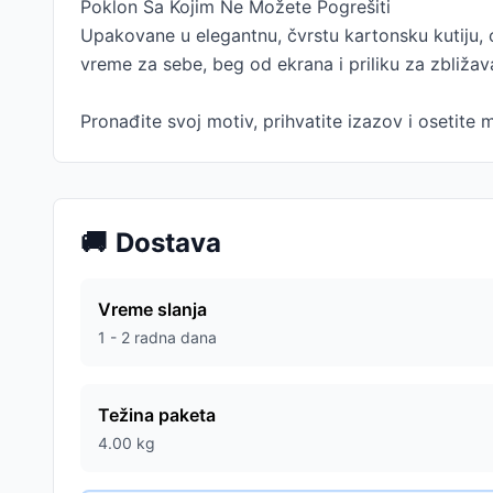
Poklon Sa Kojim Ne Možete Pogrešiti
Upakovane u elegantnu, čvrstu kartonsku kutiju,
vreme za sebe, beg od ekrana i priliku za zbliža
Pronađite svoj motiv, prihvatite izazov i osetite 
🚚
Dostava
Vreme slanja
1 - 2 radna dana
Težina paketa
4.00
kg