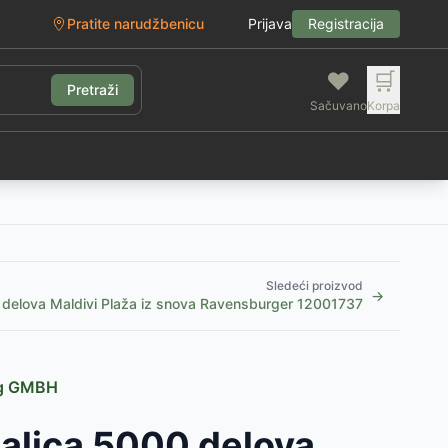
Pratite narudžbenicu
Prijava
Registracija
❤️
🛒
Pretraži
Sačuvano
Korpa
g
Sledeći proizvod
→
 delova Maldivi Plaža iz snova Ravensburger 12001737
ag GMBH
galica 5000 delova