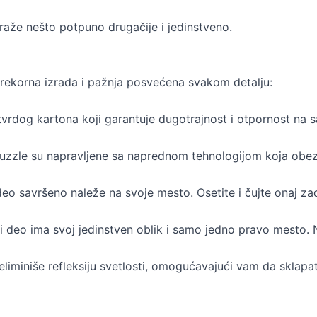
 traže nešto potpuno drugačije i jedinstveno.
prekorna izrada i pažnja posvećena svakom detalju:
vrdog kartona koji garantuje dugotrajnost i otpornost na sa
 puzzle su napravljene sa naprednom tehnologijom koja obez
deo savršeno naleže na svoje mesto. Osetite i čujte onaj zad
i deo ima svoj jedinstven oblik i samo jedno pravo mesto.
liminiše refleksiju svetlosti, omogućavajući vam da sklapa