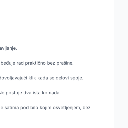
vijanje.
beđuje rad praktično bez prašine.
ovoljavajući klik kada se delovi spoje.
 Ne postoje dva ista komada.
te satima pod bilo kojim osvetljenjem, bez