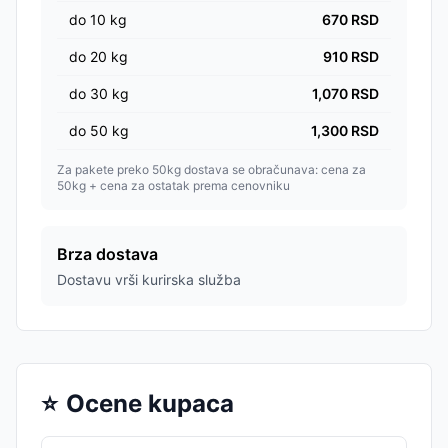
do
10
kg
670
RSD
do
20
kg
910
RSD
do
30
kg
1,070
RSD
do
50
kg
1,300
RSD
Za pakete preko 50kg dostava se obračunava: cena za
50kg + cena za ostatak prema cenovniku
Brza dostava
Dostavu vrši kurirska služba
⭐
Ocene kupaca