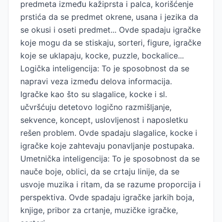
predmeta između kažiprsta i palca, korišćenje
prstića da se predmet okrene, usana i jezika da
se okusi i oseti predmet... Ovde spadaju igračke
koje mogu da se stiskaju, sorteri, figure, igračke
koje se uklapaju, kocke, puzzle, bockalice...
Logička inteligencija: To je sposobnost da se
napravi veza između delova informacija.
Igračke kao što su slagalice, kocke i sl.
učvršćuju detetovo logično razmišljanje,
sekvence, koncept, uslovljenost i naposletku
rešen problem. Ovde spadaju slagalice, kocke i
igračke koje zahtevaju ponavljanje postupaka.
Umetnička inteligencija: To je sposobnost da se
nauče boje, oblici, da se crtaju linije, da se
usvoje muzika i ritam, da se razume proporcija i
perspektiva. Ovde spadaju igračke jarkih boja,
knjige, pribor za crtanje, muzičke igračke,