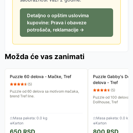
Detaljno o opštim uslovima
kupovine: Prava i obaveze
potrošača, reklamacije →
Možda će vas zanimati
Puzzle 60 delova - Mačke, Tref
Puzzle Gabby's Dol
delova - Tref
(
5
)
(
5
)
Puzzle od 60 delova sa motivom mačaka,
brend Tref line.
Puzzle od 100 delova s
Dollhouse, Tref
⚖
Masa paketa: 0.0 kg
⚖
Masa paketa: 0.0 kg
◈
Karton
◈
Karton
650
RSD
800
RSD