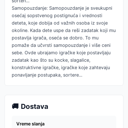
sorteri...
Samopouzdanje: Samopouzdanje je sveukupni
osećaj sopstvenog postignuća i vrednosti
deteta, koje dobija od važnih osoba iz svoje
okoline. Kada dete uspe da reši zadatak koji mu
postavlja igrača, oseća se dobro. To mu
pomaže da učvrsti samopouzdanje i više ceni
sebe. Ovde ubrajamo igračke koje postavljaju
zadatak kao što su kocke, slagalice,
konstruktivne igračke, igračke koje zahtevaju
ponavljanje postupaka, sortere...
🚚
Dostava
Vreme slanja