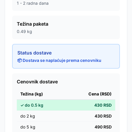
1 - 2 radna dana
Težina paketa
0.49
kg
Status dostave
📦 Dostava se naplaćuje prema cenovniku
Cenovnik dostave
Težina (kg)
Cena (RSD)
✓
do
0.5
kg
430
RSD
do
2
kg
430
RSD
do
5
kg
490
RSD