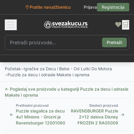
Pratite narudžbenicu
Prijava
Registracija
❤️
🛒
Pretraži
Početak
>
Igračke za Decu i Bebe - Od Lutki Do Motora
>
Puzzle za decu i odrasle Makete i oprema
← Pogledaj sve proizvode u kategoriji
Puzzle za decu i odrasle
Makete i oprema
Prethodni proizvod
Sledeći proizvod
Puzzle slagalica za decu
RAVENSBURGER Puzzle
←
→
4u1 Minions - Grozni ja
2x12 delova Disney
Ravensburger 12001060
FROZEN 2 RA05009