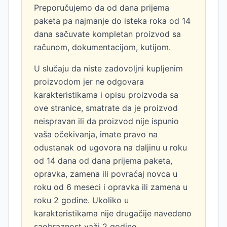
Preporučujemo da od dana prijema
paketa pa najmanje do isteka roka od 14
dana sačuvate kompletan proizvod sa
računom, dokumentacijom, kutijom.
U slučaju da niste zadovoljni kupljenim
proizvodom jer ne odgovara
karakteristikama i opisu proizvoda sa
ove stranice, smatrate da je proizvod
neispravan ili da proizvod nije ispunio
vaša očekivanja, imate pravo na
odustanak od ugovora na daljinu u roku
od 14 dana od dana prijema paketa,
opravka, zamena ili povraćaj novca u
roku od 6 meseci i opravka ili zamena u
roku 2 godine. Ukoliko u
karakteristikama nije drugačije navedeno
saobraznost važi 2 godine.