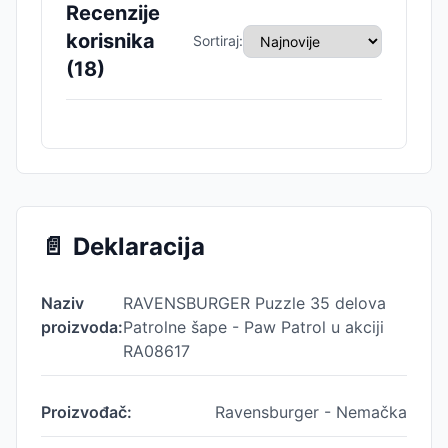
Recenzije
korisnika
Sortiraj:
(
18
)
📄
Deklaracija
Naziv
RAVENSBURGER Puzzle 35 delova
proizvoda:
Patrolne šape - Paw Patrol u akciji
RA08617
Proizvođač:
Ravensburger - Nemačka