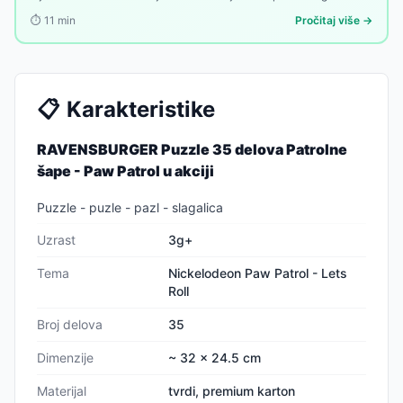
nešto od čega se može zaraditi. Evo kako.
⏱️
11
min
Pročitaj više →
📋
Karakteristike
RAVENSBURGER Puzzle 35 delova Patrolne
šape - Paw Patrol u akciji
Puzzle - puzle - pazl - slagalica
Uzrast
3g+
Tema
Nickelodeon Paw Patrol - Lets
Roll
Broj delova
35
Dimenzije
~ 32 x 24.5 cm
Materijal
tvrdi, premium karton