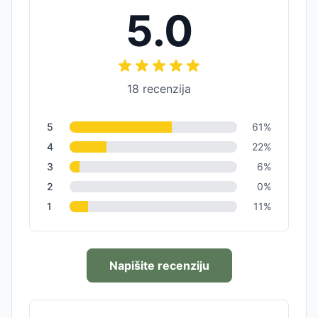
5.0
18
recenzija
5
61
%
4
22
%
3
6
%
2
0
%
1
11
%
Napišite recenziju