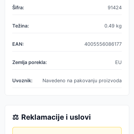
Šifra:
91424
Težina:
0.49
kg
EAN:
4005556086177
Zemlja porekla:
EU
Uvoznik:
Navedeno na pakovanju proizvoda
⚖️
Reklamacije i uslovi