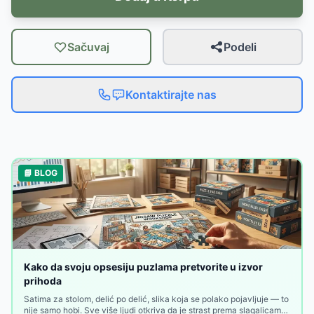
Sačuvaj
Podeli
Kontaktirajte nas
📘 BLOG
Kako da svoju opsesiju puzlama pretvorite u izvor
prihoda
Satima za stolom, delić po delić, slika koja se polako pojavljuje — to
nije samo hobi. Sve više ljudi otkriva da je strast prema slagalicama