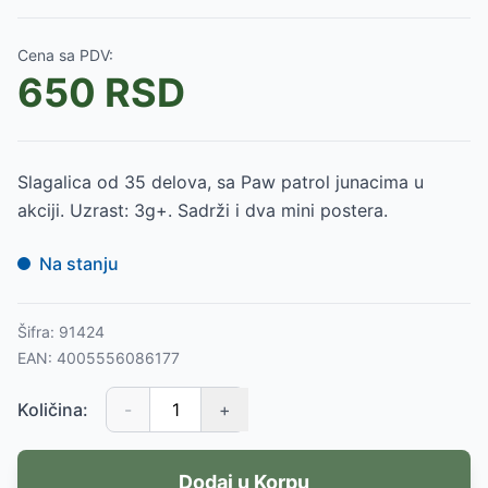
Cena sa PDV:
650
RSD
Slagalica od 35 delova, sa Paw patrol junacima u
akciji. Uzrast: 3g+. Sadrži i dva mini postera.
Na stanju
Šifra:
91424
EAN:
4005556086177
Količina:
-
+
Dodaj u Korpu