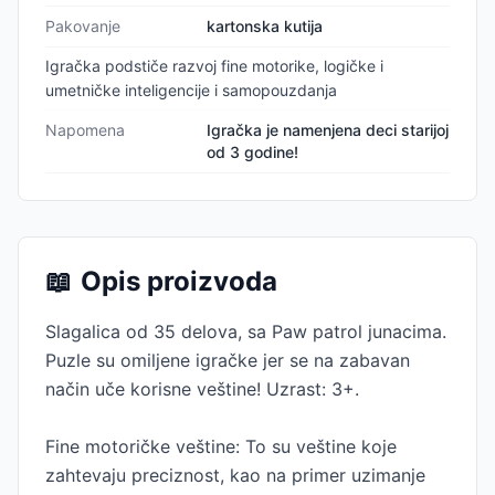
Pakovanje
kartonska kutija
Igračka podstiče razvoj fine motorike, logičke i
umetničke inteligencije i samopouzdanja
Napomena
Igračka je namenjena deci starijoj
od 3 godine!
📖
Opis proizvoda
Slagalica od 35 delova, sa Paw patrol junacima.
Puzle su omiljene igračke jer se na zabavan
način uče korisne veštine! Uzrast: 3+.
Fine motoričke veštine: To su veštine koje
zahtevaju preciznost, kao na primer uzimanje