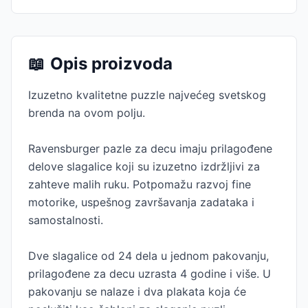
📖
Opis proizvoda
Izuzetno kvalitetne puzzle najvećeg svetskog
brenda na ovom polju.
Ravensburger pazle za decu imaju prilagođene
delove slagalice koji su izuzetno izdržljivi za
zahteve malih ruku. Potpomažu razvoj fine
motorike, uspešnog završavanja zadataka i
samostalnosti.
Dve slagalice od 24 dela u jednom pakovanju,
prilagođene za decu uzrasta 4 godine i više. U
pakovanju se nalaze i dva plakata koja će