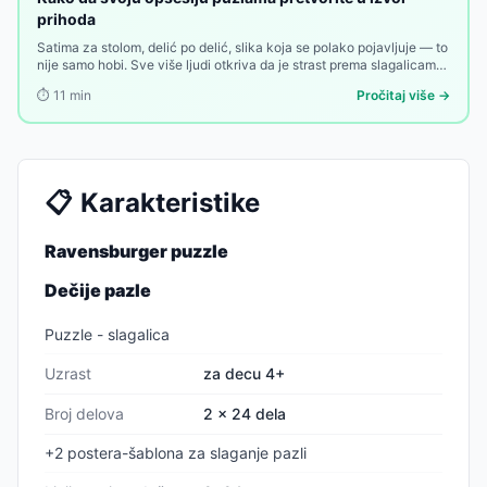
prihoda
Satima za stolom, delić po delić, slika koja se polako pojavljuje — to
nije samo hobi. Sve više ljudi otkriva da je strast prema slagalicama
nešto od čega se može zaraditi. Evo kako.
⏱️
11
min
Pročitaj više →
📋
Karakteristike
Ravensburger puzzle
Dečije pazle
Puzzle - slagalica
Uzrast
za decu 4+
Broj delova
2 x 24 dela
+2 postera-šablona za slaganje pazli