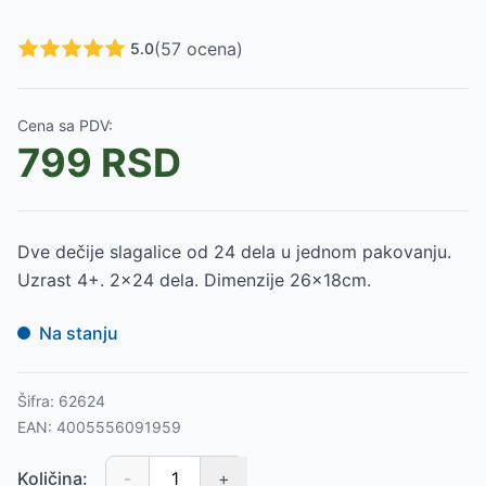
(
57
ocena)
5.0
Cena sa PDV:
799
RSD
Dve dečije slagalice od 24 dela u jednom pakovanju.
Uzrast 4+. 2x24 dela. Dimenzije 26x18cm.
Na stanju
Šifra:
62624
EAN:
4005556091959
Količina:
-
+