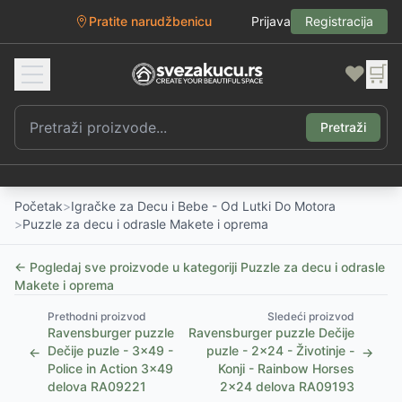
Pratite narudžbenicu
Prijava
Registracija
❤️
🛒
Pretraži
Početak
>
Igračke za Decu i Bebe - Od Lutki Do Motora
>
Puzzle za decu i odrasle Makete i oprema
← Pogledaj sve proizvode u kategoriji
Puzzle za decu i odrasle
Makete i oprema
Prethodni proizvod
Sledeći proizvod
Ravensburger puzzle
Ravensburger puzzle Dečije
Dečije puzle - 3x49 -
puzle - 2x24 - Životinje -
←
→
Police in Action 3x49
Konji - Rainbow Horses
delova RA09221
2x24 delova RA09193