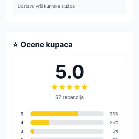
Dostavu vrši kurirska služba
⭐
Ocene kupaca
5.0
57
recenzija
5
65
%
4
25
%
3
5
%