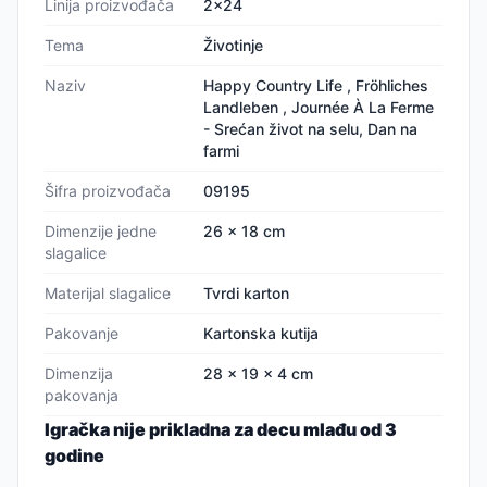
Linija proizvođača
2x24
Tema
Životinje
Naziv
Happy Country Life , Fröhliches
Landleben , Journée À La Ferme
- Srećan život na selu, Dan na
farmi
Šifra proizvođača
09195
Dimenzije jedne
26 x 18 cm
slagalice
Materijal slagalice
Tvrdi karton
Pakovanje
Kartonska kutija
Dimenzija
28 x 19 x 4 cm
pakovanja
Igračka nije prikladna za decu mlađu od 3
godine