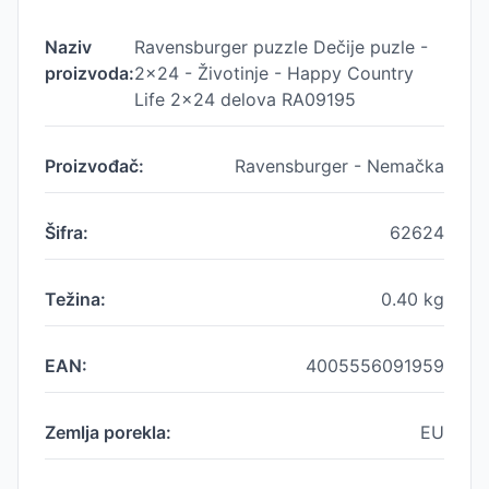
Naziv
Ravensburger puzzle Dečije puzle -
proizvoda:
2x24 - Životinje - Happy Country
Life 2x24 delova RA09195
Proizvođač:
Ravensburger - Nemačka
Šifra:
62624
Težina:
0.40
kg
EAN:
4005556091959
Zemlja porekla:
EU