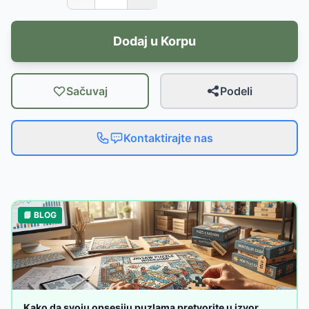
Dodaj u Korpu
Sačuvaj
Podeli
Kontaktirajte nas
📘 BLOG
Kako da svoju opsesiju puzlama pretvorite u izvor