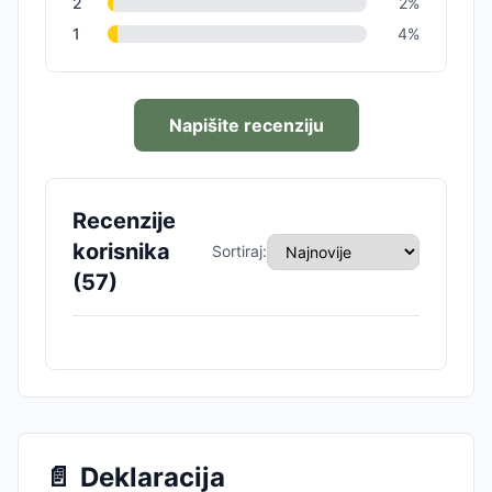
2
2
%
1
4
%
Napišite recenziju
Recenzije
korisnika
Sortiraj:
(
57
)
📄
Deklaracija