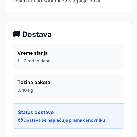
poslužiti kao šabloni za slaganje puzli.
🚚
Dostava
Vreme slanja
1 - 2 radna dana
Težina paketa
0.40
kg
Status dostave
📦 Dostava se naplaćuje prema cenovniku