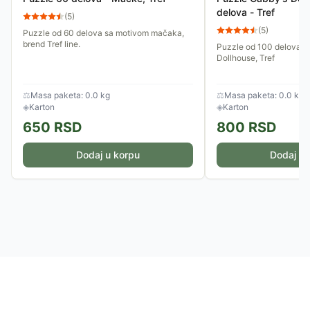
delova - Tref
(
5
)
(
5
)
Puzzle od 60 delova sa motivom mačaka,
brend Tref line.
Puzzle od 100 delova s
Dollhouse, Tref
⚖
Masa paketa: 0.0 kg
⚖
Masa paketa: 0.0 kg
◈
Karton
◈
Karton
650
RSD
800
RSD
Dodaj u korpu
Dodaj u 