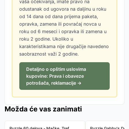
vaša očekivanja, imate pravo na
odustanak od ugovora na daljinu u roku
od 14 dana od dana prijema paketa,
opravka, zamena ili povraćaj novca u
roku od 6 meseci i opravka ili zamena u
roku 2 godine. Ukoliko u
karakteristikama nije drugačije navedeno
saobraznost važi 2 godine.
Detaljno o opštim uslovima
kupovine: Prava i obaveze
potrošača, reklamacije →
Možda će vas zanimati
Puzzle 60 delova - Mačke, Tref
Puzzle Gabby's Dol