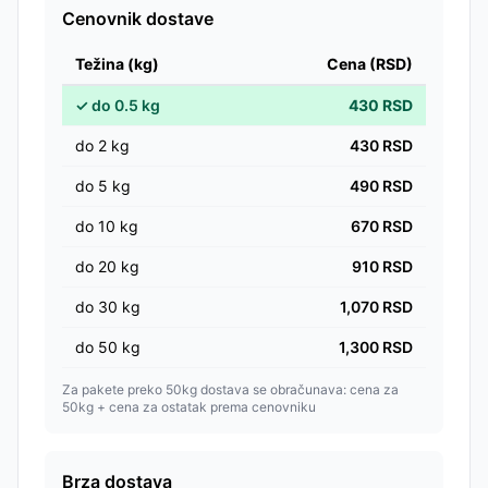
Cenovnik dostave
Težina (kg)
Cena (RSD)
✓
do
0.5
kg
430
RSD
do
2
kg
430
RSD
do
5
kg
490
RSD
do
10
kg
670
RSD
do
20
kg
910
RSD
do
30
kg
1,070
RSD
do
50
kg
1,300
RSD
Za pakete preko 50kg dostava se obračunava: cena za
50kg + cena za ostatak prema cenovniku
Brza dostava