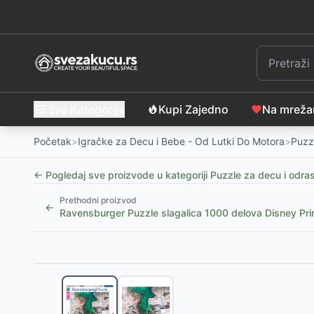
Sve Kategorije
Kupi Zajedno
Na mrež
Početak
>
Igračke za Decu i Bebe - Od Lutki Do Motora
>
Puzz
← Pogledaj sve proizvode u kategoriji
Puzzle za decu i odra
Prethodni proizvod
←
Ravensburger Puzzle slagalica 1000 delova Disney Pri
Slični proizvodi
Puzzle 60 delova - Mačke, Tref
-
650
RSD
Puzzle Gabby's Dollhouse 100 delova - Tref
-
800
R