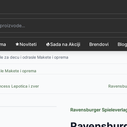
ama
Noviteti
Sada na Akciji
Brendovi
Blo
le za decu i odrasle Makete i oprema
sle Makete i oprema
ncess Lepotica i zver
Ravensbur
Ravensburger Spieleverl
Ravensburg
SD