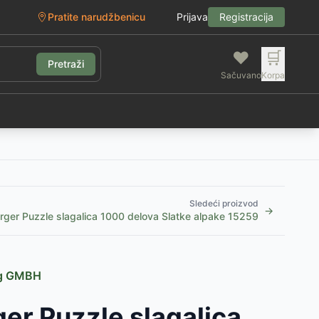
Pratite narudžbenicu
Prijava
Registracija
❤️
🛒
Pretraži
Sačuvano
Korpa
g
Sledeći proizvod
→
ger Puzzle slagalica 1000 delova Slatke alpake 15259
ag GMBH
er Puzzle slagalica