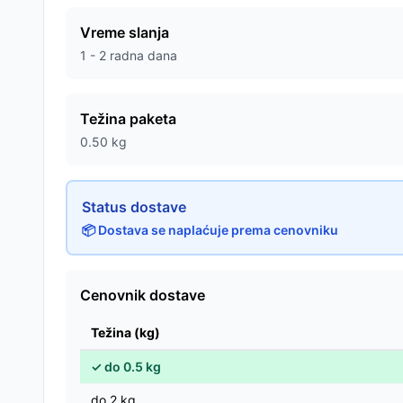
Vreme slanja
1 - 2 radna dana
Težina paketa
0.50
kg
Status dostave
📦 Dostava se naplaćuje prema cenovniku
Cenovnik dostave
Težina (kg)
✓
do
0.5
kg
do
2
kg