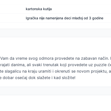
kartonska kutija
Igračka nije namenjena deci mlađoj od 3 godine
am da vreme svog odmora provedete na zabavan način. Izab
ajati danima, ali svaki trenutak koji provedete uz puzzle će 
 slagalicu na kraju uramiti i okrenuti se novom projektu, a
e dobar osećaj dok slažete i kad složite!