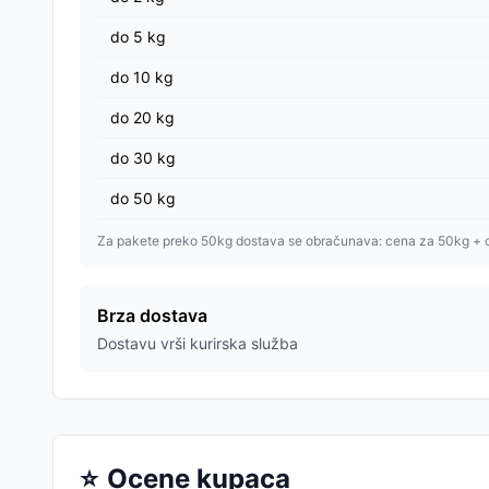
do
5
kg
do
10
kg
do
20
kg
do
30
kg
do
50
kg
Za pakete preko 50kg dostava se obračunava: cena za 50kg + 
Brza dostava
Dostavu vrši kurirska služba
⭐
Ocene kupaca