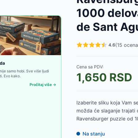
1000 delov
de Sant Ag
osaurusa, Trefl
-
1250
RSD
(
15
ocena
4.6
avensburger 12001676
-
2900
RSD
er 12001674
-
1750
RSD
oda
Cena sa PDV:
8
-
2900
RSD
nije samo hobi. Sve više ljudi
1,650
RSD
i. Evo kako.
Pročitaj više →
Izaberite sliku koja Vam se
možda će slaganje trajati 
Ravensburger puzzle od 100
Na stanju