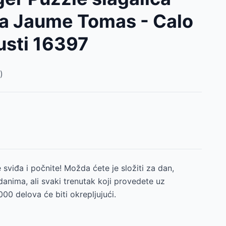
a Jaume Tomas - Calo
usti 16397
)
 sviđa i počnite! Možda ćete je složiti za dan,
danima, ali svaki trenutak koji provedete uz
0 delova će biti okrepljujući.