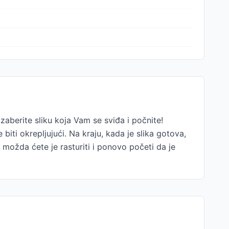
erite sliku koja Vam se sviđa i počnite!
biti okrepljujući. Na kraju, kada je slika gotova,
 možda ćete je rasturiti i ponovo početi da je