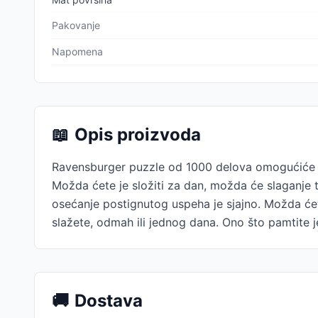
Pakovanje
Napomena
📖
Opis proizvoda
Ravensburger puzzle od 1000 delova omogućiće V
Možda ćete je složiti za dan, možda će slaganje tr
osećanje postignutog uspeha je sjajno. Možda ćete
slažete, odmah ili jednog dana. Ono što pamtite j
🚚
Dostava