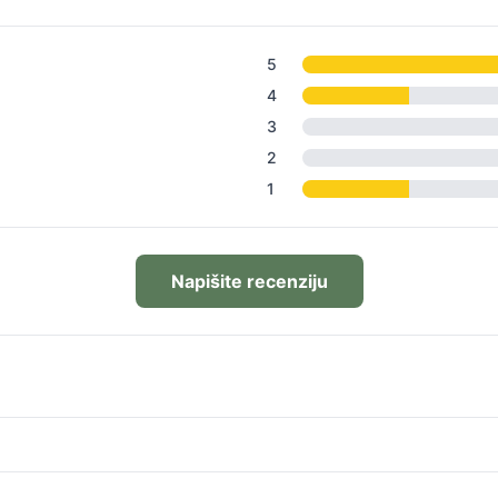
5
4
3
2
1
Napišite recenziju