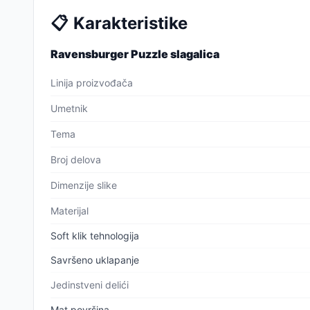
📋
Karakteristike
Ravensburger Puzzle slagalica
Linija proizvođača
Umetnik
Tema
Broj delova
Dimenzije slike
Materijal
Soft klik tehnologija
Savršeno uklapanje
Jedinstveni delići
Mat površina