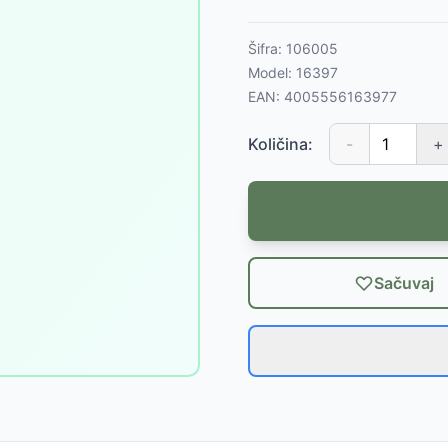
Šifra:
106005
Model:
16397
EAN:
4005556163977
Količina:
-
+
Sačuvaj