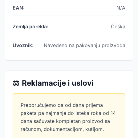
EAN:
N/A
Zemlja porekla:
Češka
Uvoznik:
Navedeno na pakovanju proizvoda
⚖️
Reklamacije i uslovi
Preporučujemo da od dana prijema
paketa pa najmanje do isteka roka od 14
dana sačuvate kompletan proizvod sa
računom, dokumentacijom, kutijom.