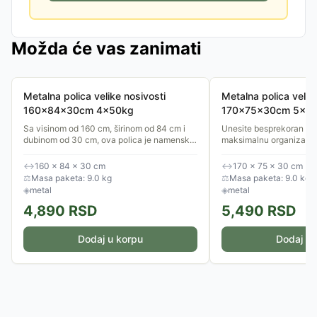
Možda će vas zanimati
Metalna polica velike nosivosti
Metalna polica velik
160x84x30cm 4x50kg
170x75x30cm 5x5
Sa visinom od 160 cm, širinom od 84 cm i
Unesite besprekoran red,
dubinom od 30 cm, ova polica je namenski
maksimalnu organizaciju
projektovana za uske prostorije, špajzeve,
stoprocentno metalni re
hodnike ili balkone gde...
170 cm, širinom od 75 cm 
↔
160 × 84 × 30 cm
↔
170 × 75 × 30 cm
⚖
Masa paketa: 9.0 kg
⚖
Masa paketa: 9.0 kg
◈
metal
◈
metal
4,890
RSD
5,490
RSD
Dodaj u korpu
Dodaj u 