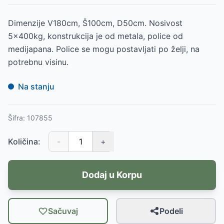
Dimenzije V180cm, Š100cm, D50cm. Nosivost
5x400kg, konstrukcija je od metala, police od
medijapana. Police se mogu postavljati po želji, na
potrebnu visinu.
Na stanju
Šifra:
107855
Količina:
-
+
Dodaj u Korpu
Sačuvaj
Podeli