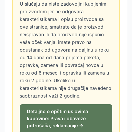
U slučaju da niste zadovoljni kupljenim
proizvodom jer ne odgovara
karakteristikama i opisu proizvoda sa
ove stranice, smatrate da je proizvod
neispravan ili da proizvod nije ispunio
vaša očekivanja, imate pravo na
odustanak od ugovora na daljinu u roku
od 14 dana od dana prijema paketa,
opravka, zamena ili povraćaj novca u
roku od 6 meseci i opravka ili zamena u
roku 2 godine. Ukoliko u
karakteristikama nije drugačije navedeno
saobraznost važi 2 godine.
Detaljno o opštim uslovima
kupovine: Prava i obaveze
potrošača, reklamacije →