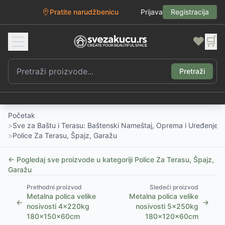
Pratite narudžbenicu
Prijava
Registracija
❤️
🛒
Pretraži
Početak
>
Sve za Baštu i Terasu: Baštenski Nameštaj, Oprema i Uređenje D
>
Police Za Terasu, Špajz, Garažu
← Pogledaj sve proizvode u kategoriji
Police Za Terasu, Špajz,
Garažu
Prethodni proizvod
Sledeći proizvod
Metalna polica velike
Metalna polica velike
←
→
nosivosti 4x220kg
nosivosti 5x250kg
180x150x60cm
180x120x60cm