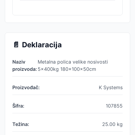
📄
Deklaracija
Naziv
Metalna polica velike nosivosti
proizvoda:
5x400kg 180x100x50cm
Proizvođač:
K Systems
Šifra:
107855
Težina:
25.00
kg