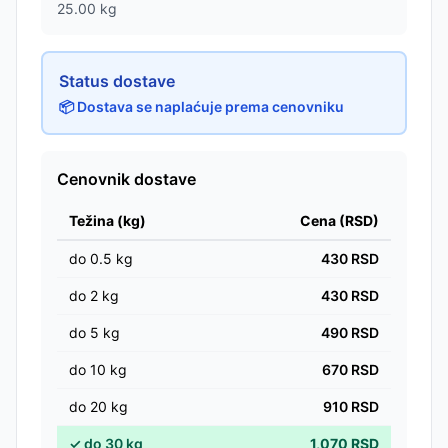
25.00
kg
Status dostave
📦 Dostava se naplaćuje prema cenovniku
Cenovnik dostave
Težina (kg)
Cena (RSD)
do
0.5
kg
430
RSD
do
2
kg
430
RSD
do
5
kg
490
RSD
do
10
kg
670
RSD
do
20
kg
910
RSD
✓
do
30
kg
1,070
RSD