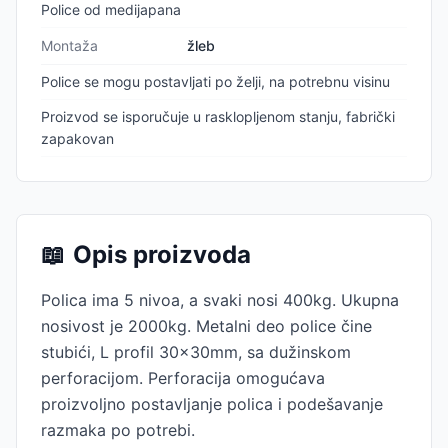
Police od medijapana
Montaža
žleb
Police se mogu postavljati po želji, na potrebnu visinu
Proizvod se isporučuje u rasklopljenom stanju, fabrički
zapakovan
📖
Opis proizvoda
Polica ima 5 nivoa, a svaki nosi 400kg. Ukupna
nosivost je 2000kg. Metalni deo police čine
stubići, L profil 30x30mm, sa dužinskom
perforacijom. Perforacija omogućava
proizvoljno postavljanje polica i podešavanje
razmaka po potrebi.