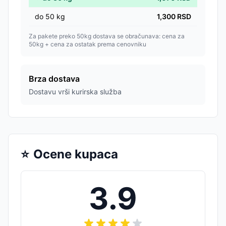
do
50
kg
1,300
RSD
Za pakete preko 50kg dostava se obračunava: cena za
50kg + cena za ostatak prema cenovniku
Brza dostava
Dostavu vrši kurirska služba
⭐
Ocene kupaca
3.9