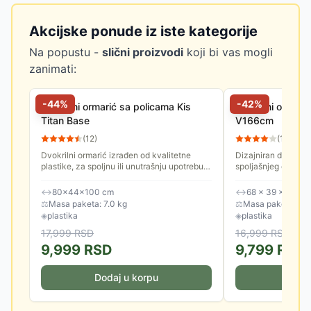
Akcijske ponude iz iste kategorije
Na popustu -
slični proizvodi
koji bi vas mogli
zanimati:
-
44
%
-
42
%
Dvokrilni ormarić sa policama Kis
Plastični orman K
Titan Base
V166cm
(
12
)
(
11
)
Dvokrilni ormarić izrađen od kvalitetne
Dizajniran da izdrž
plastike, za spoljnu ili unutrašnju upotrebu.
spoljašnjeg okružen
Dimenzije ormarića su 80 x 44 x 100 cm.
praktičnost i modera
Ima dve polica i dno...
Zahvaljujući podesi
↔
80×44×100 cm
↔
68 × 39 × 166 c
⚖
Masa paketa: 7.0 kg
⚖
Masa paketa: 12.
◈
plastika
◈
plastika
17,999
RSD
16,999
RSD
9,999
RSD
9,799
RSD
Dodaj u korpu
Doda