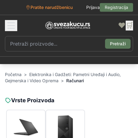
Pratite narudžbenicu
Prijava
Registracija
❤️
🛒
Pretraži
Početna
>
Elektronika i Gadžeti: Pametni Uređaji i Audio,
Gejmerska i Video Oprema
>
Računari
Vrste Proizvoda