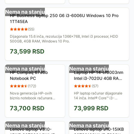
Nema na stanju
HP Business laptop 250 G6 i3-6006U Windows 10 Pro
1TT45EA
(
55
)
Dijagonala 15.6 inča, rezolucija 1366x768, Intel i3 procesor, HDD
500GB, 4GB RAM, Windows 10 Pro.
73,599
RSD
Nema na stanju
Nema na stanju
HP Compaq 6730b
Laptop HP 14-cf0003nm
Notebook PC
Intel i3-7020U 4GB RAM
1TB HDD Win 10 Home
(
172
)
(
57
)
Pink 4RP44EA
Nova generacija HP-ovih
HP laptop računar dijagonale
biznis notebook računara
14 inča. Intel® Core™ i3-
poslovnim korisnicima donosi
7020U procesor, 4GB RAM,
73,700
RSD
73,999
RSD
zanimljive novine specijalno
1TB HDD, Intel integrisana
kreirane za njih, ali i
grafika...
unapređenja na...
Nema na stanju
Nema na stanju
Lenovo laptop V310-
Lenovo laptop 310-15IKB