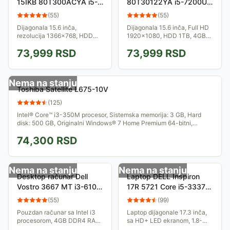
15IKB 80T300ACYA i5-
80T30122YA i5-7200U
7200U 4GB 500GB AMD
4GB 1TB
(
55
)
(
55
)
Radeon R5 M430
Dijagonala 15.6 inča,
Dijagonala 15.6 inča, Full HD
rezolucija 1366x768, HDD
1920x1080, HDD 1TB, 4GB
500GB, 4GB RAM, Intel i5
RAM, Intel Core i5 7200U
73,999
RSD
73,999
RSD
7200U procesor, AMD
procesor, DVD±RW, nema OS.
Radeon R5 M430 grafika,
DVD±RW, nema OS.
Nema na stanju
Toshiba Satellite L675-10V
(
125
)
Intel® Core™ i3-350M procesor, Sistemska memorija: 3 GB, Hard
disk: 500 GB, Originalni Windows® 7 Home Premium 64-bitni,
Grafička kartica: ATI...
74,300
RSD
Nema na stanju
Nema na stanju
Desktop računar Dell
Laptop DELL Inspiron
Vostro 3667 MT i3-6100
17R 5721 Core i5-3337U
4GB 500GB DVDRW
8GB 1TB
(
55
)
(
99
)
Win10Pro64bit WiFi
Pouzdan računar sa Intel i3
Laptop dijagonale 17.3 inča,
procesorom, 4GB DDR4 RAM,
sa HD+ LED ekranom, 1.8-
500GB HDD, Wi-Fi. Windows
2.7GHz, Intel® HM76 Express