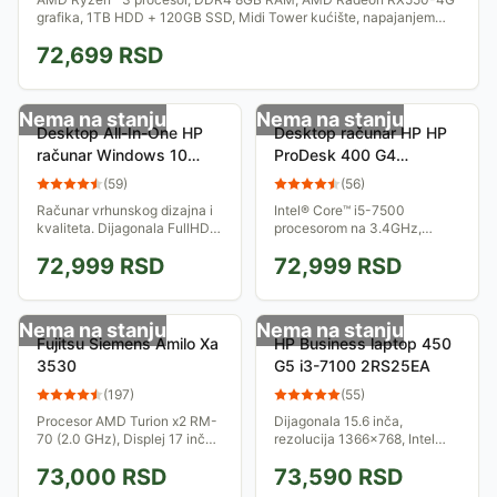
grafika, 1TB HDD + 120GB SSD, Midi Tower kućište, napajanjem
600 W.
72,699
RSD
Nema na stanju
Nema na stanju
Desktop All-In-One HP
Desktop računar HP HP
računar Windows 10
ProDesk 400 G4
Home 64-bit X0W35EA
Microtower PC 1JJ54EA
(
59
)
(
56
)
Računar vrhunskog dizajna i
Intel® Core™ i5-7500
kvaliteta. Dijagonala FullHD
procesorom na 3.4GHz,
ekrana je 21.5 inča. Windows
DDR4 4GB, hard disk od
72,999
RSD
72,999
RSD
10 Home 64-bit, Intel® J3710,
500GB, DVD±RW, integrisana
4GB RAM, 1TB HDD, miš i
grafika.
tastatura
Nema na stanju
Nema na stanju
Fujitsu Siemens Amilo Xa
HP Business laptop 450
3530
G5 i3-7100 2RS25EA
(
197
)
(
55
)
Procesor AMD Turion x2 RM-
Dijagonala 15.6 inča,
70 (2.0 GHz), Displej 17 inča
rezolucija 1366x768, Intel
WXGA+, RAM 4 GB, HDD
Core i3 7100U procesor, Hard
73,000
RSD
73,590
RSD
320SATA, Grafika ATI Radeon
disk 500GB, 4GB RAM, Free
3650 512GDDR3...
DOS