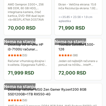
laptop
AMD Sempron 3300+, 256
Ekran - Veličina ekrana: 15.6
MB DDR, 60 GB HDD,
inča Rezolucija ekrana: 1.920
integrisana kamera, čitač
x 1.080 Format rezolucije: Full
kartica, DVD-RW dual layer.
HD Tip panela: WVA
↔
35.85 × 23.56 × 1.9 cm
<b>BESPLATNA DOSTAVA
Osvežavanje: 120Hz Ostalo:
◈
plastika
ZA BEOGRAD !</B>
45% NTSC...
70,000
RSD
71,990
RSD
Nema na stanju
Nema na stanju
Desktop All-In-One HP
Toshiba Satellite L500-
i3-7100U računar
126
2MP95EA
(
55
)
(
98
)
Računar vrhunskog dizajna i
Jedan od najboljih računara u
kvaliteta. Dijagonala FullHD
ponudi na tržištu... Intel®
ekrana je 21.5 inča. Intel®
Centrino® processor
71,999
RSD
72,000
RSD
Core™ i3-7100U procesor,
technology, 4 GB sistemske
4GB RAM, 1TB HDD, miš i
memorije, 320 GB Digitalnog
tastatura
prostora,...
Nema na stanju
Desktop računar MSG Zen Gamer Ryzen1200 8GB
SSD120GB+1TB RX550-4G
(
56
)
AMD Ryzen™ 3 procesor, DDR4 8GB RAM, AMD Radeon RX550-4G