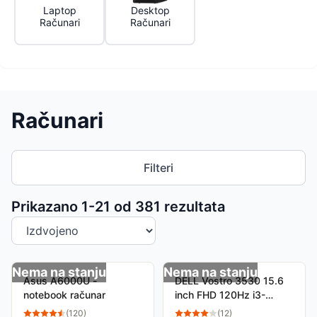
Laptop
Desktop
Računari
Računari
Računari
Filteri
Sortiranje proizvoda
Prikazano 1-
21
od
381
rezultata
Nema na stanju
Nema na stanju
Asus A6000U -
DELL Vostro 3530 15.6
notebook računar
inch FHD 120Hz i3-
1305U 16GB 512GB SSD
(
120
)
(
12
)