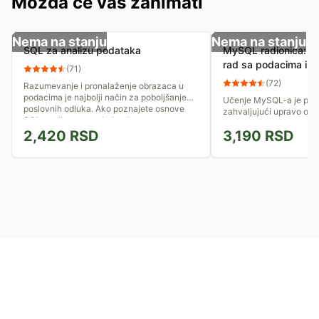
Možda će vas zanimati
Nema na stanju
Nema na stanju
SQL za analizu podataka
MySQL radionica: Pr
rad sa podacima i 
(
71
)
(
72
)
Razumevanje i pronalaženje obrazaca u
podacima je najbolji način za poboljšanje
Učenje MySQL-a je post
poslovnih odluka. Ako poznajete osnove
zahvaljujući upravo ovoj
SQL-a, ali ne znate kako da...
radionici i jednostavnim
2,420
RSD
3,190
RSD
zanimljivim primerima i..