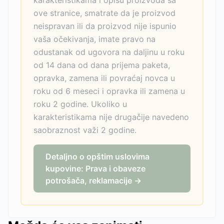
karakteristikama i opisu proizvoda sa
ove stranice, smatrate da je proizvod
neispravan ili da proizvod nije ispunio
vaša očekivanja, imate pravo na
odustanak od ugovora na daljinu u roku
od 14 dana od dana prijema paketa,
opravka, zamena ili povraćaj novca u
roku od 6 meseci i opravka ili zamena u
roku 2 godine. Ukoliko u
karakteristikama nije drugačije navedeno
saobraznost važi 2 godine.
Detaljno o opštim uslovima
kupovine: Prava i obaveze
potrošača, reklamacije →