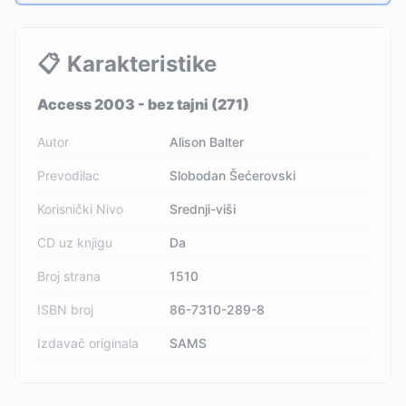
📋
Karakteristike
Access 2003 - bez tajni (271)
Autor
Alison Balter
Prevodilac
Slobodan Šećerovski
Korisnički Nivo
Srednji-viši
CD uz knjigu
Da
Broj strana
1510
ISBN broj
86-7310-289-8
Izdavač originala
SAMS