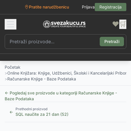
Pratite narudžbenicu
Prijava
Registracija
❤️
🛒
Pretraži
Početak
>
Online Knjižara: Knjige, Udžbenici, Školski i Kancelarijski Pribor
>
Računarske Knjige - Baze Podataka
← Pogledaj sve proizvode u kategoriji
Računarske Knjige -
Baze Podataka
Prethodni proizvod
←
SQL naučite za 21 dan (52)