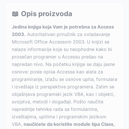
📖
Opis proizvoda
Jedina knjiga koja Vam je potrebna za Access
2003.
Autoritativan priručnik za ovladavanje
Microsoft Office Accessom 2003. U knjizi se
nalaze informacije koje su neophodne kako bi
prosečan programer u Accessu prešao na
napredan nivo. Na početku knjige se daju jasne
osnove: posle opisa Accessa kao alata za
programiranje, izlažu se osnove upita, formulara
i izveštaja iz perspektive programera. Zatim se
objašnjava programski jezik VBA, kao i objekti,
svojstva, metodi i događaji. Pošto naučite
naprednije tehnike rada sa formularima,
izveštajima, upitima i programskim jezikom
VBA,
naučićete da koristite module tipa Class,