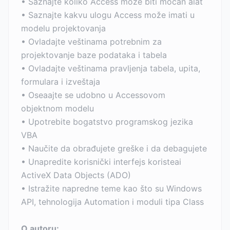
• Saznajte koliko Access može biti moćan alat
• Saznajte kakvu ulogu Access može imati u
modelu projektovanja
• Ovladajte veštinama potrebnim za
projektovanje baze podataka i tabela
• Ovladajte veštinama pravljenja tabela, upita,
formulara i izveštaja
• Oseaajte se udobno u Accessovom
objektnom modelu
• Upotrebite bogatstvo programskog jezika
VBA
• Naučite da obrađujete greške i da debagujete
• Unapredite korisnički interfejs koristeai
ActiveX Data Objects (ADO)
• Istražite napredne teme kao što su Windows
API, tehnologija Automation i moduli tipa Class
O autoru: