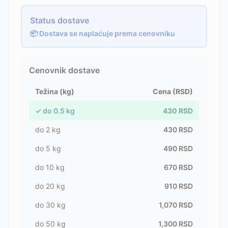
Status dostave
📦 Dostava se naplaćuje prema cenovniku
Cenovnik dostave
Težina (kg)
Cena (RSD)
✓
do
0.5
kg
430
RSD
do
2
kg
430
RSD
do
5
kg
490
RSD
do
10
kg
670
RSD
do
20
kg
910
RSD
do
30
kg
1,070
RSD
do
50
kg
1,300
RSD