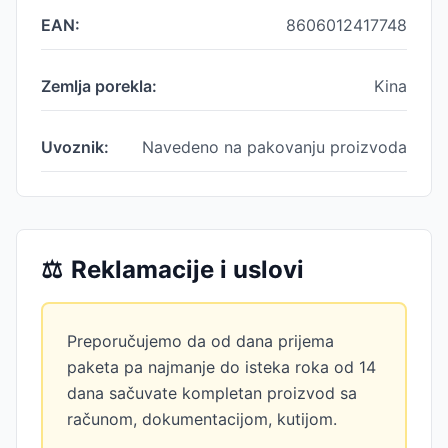
EAN:
8606012417748
Zemlja porekla:
Kina
Uvoznik:
Navedeno na pakovanju proizvoda
⚖️
Reklamacije i uslovi
Preporučujemo da od dana prijema
paketa pa najmanje do isteka roka od 14
dana sačuvate kompletan proizvod sa
računom, dokumentacijom, kutijom.