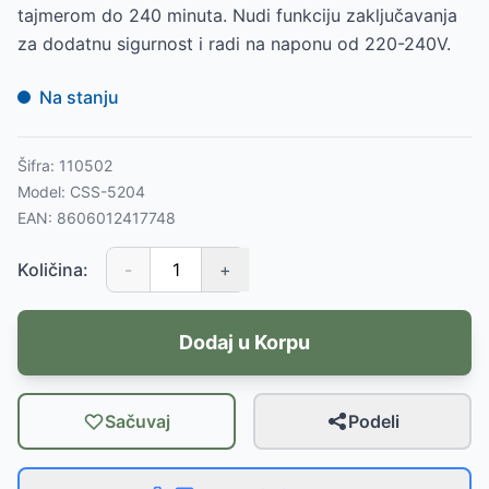
tajmerom do 240 minuta. Nudi funkciju zaključavanja
za dodatnu sigurnost i radi na naponu od 220-240V.
Na stanju
Šifra:
110502
Model:
CSS-5204
EAN:
8606012417748
Količina:
-
+
Dodaj u Korpu
Sačuvaj
Podeli