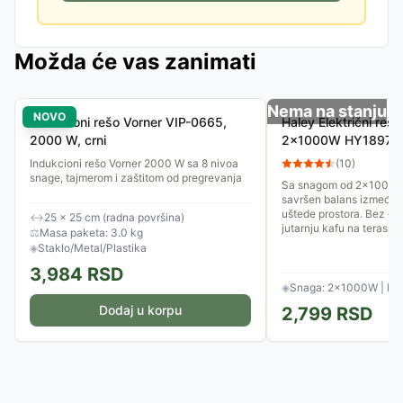
Možda će vas zanimati
Nema na stanju
NOVO
Indukcioni rešo Vorner VIP-0665,
Haley Električni rešo
2000 W, crni
2x1000W HY1897
Indukcioni rešo Vorner 2000 W sa 8 nivoa
(
10
)
snage, tajmerom i zaštitom od pregrevanja
Sa snagom od 2x1000W, 
savršen balans između b
uštede prostora. Bez obz
↔
25 × 25 cm (radna površina)
jutarnju kafu na terasi ili.
⚖
Masa paketa: 3.0 kg
◈
Staklo/Metal/Plastika
3,984
RSD
◈
Snaga: 2×1000W | Na
Dodaj u korpu
2,799
RSD