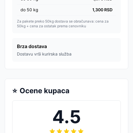
do
50
kg
1,300
RSD
Za pakete preko 50kg dostava se obračunava: cena za
50kg + cena za ostatak prema cenovniku
Brza dostava
Dostavu vrši kurirska služba
⭐
Ocene kupaca
4.5