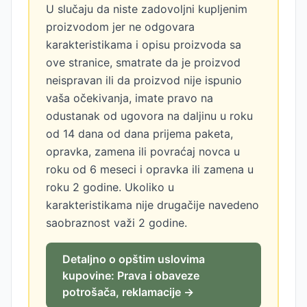
U slučaju da niste zadovoljni kupljenim
proizvodom jer ne odgovara
karakteristikama i opisu proizvoda sa
ove stranice, smatrate da je proizvod
neispravan ili da proizvod nije ispunio
vaša očekivanja, imate pravo na
odustanak od ugovora na daljinu u roku
od 14 dana od dana prijema paketa,
opravka, zamena ili povraćaj novca u
roku od 6 meseci i opravka ili zamena u
roku 2 godine. Ukoliko u
karakteristikama nije drugačije navedeno
saobraznost važi 2 godine.
Detaljno o opštim uslovima
kupovine: Prava i obaveze
potrošača, reklamacije →