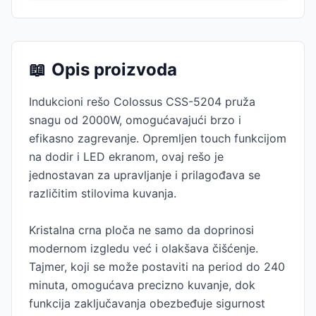
📖
Opis proizvoda
Indukcioni rešo Colossus CSS-5204 pruža
snagu od 2000W, omogućavajući brzo i
efikasno zagrevanje. Opremljen touch funkcijom
na dodir i LED ekranom, ovaj rešo je
jednostavan za upravljanje i prilagođava se
različitim stilovima kuvanja.
Kristalna crna ploča ne samo da doprinosi
modernom izgledu već i olakšava čišćenje.
Tajmer, koji se može postaviti na period do 240
minuta, omogućava precizno kuvanje, dok
funkcija zaključavanja obezbeđuje sigurnost