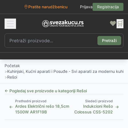
Pratite narudžbenicu
Prijava
Registracija
❤️
🛒
Pretraži
Početak
>
Kuhinjski, Kućni aparati i Posuđe - Svi aparati za modernu kuhinj
>
Rešoi
← Pogledaj sve proizvode u kategoriji
Rešoi
Prethodni proizvod
Sledeći proizvod
Ardes Električni rešo 18,5cm
Indukcioni Rešo
←
→
1500W AR1F19B
Colossus CSS-5202