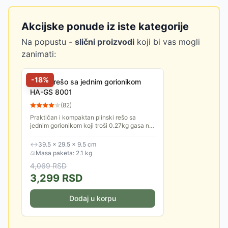
Akcijske ponude iz iste kategorije
Na popustu -
slični proizvodi
koji bi vas mogli
zanimati:
-
18
%
Plinski rešo sa jednim gorionikom
HA-GS 8001
(
82
)
Praktičan i kompaktan plinski rešo sa
jednim gorionikom koji troši 0.27kg gasa na
sat što ga čini veoma ekonomičnim za
upotrebu.
↔
39.5 × 29.5 × 9.5 cm
⚖
Masa paketa: 2.1 kg
4,069
RSD
3,299
RSD
Dodaj u korpu