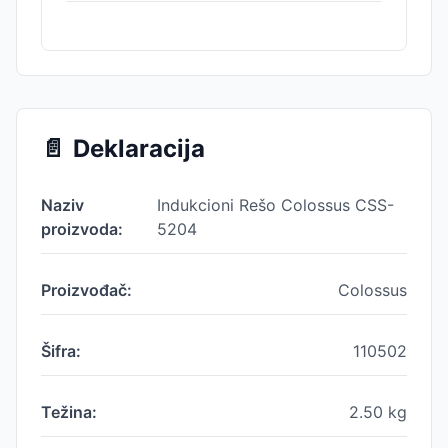
📄
Deklaracija
Naziv
Indukcioni Rešo Colossus CSS-
proizvoda:
5204
Proizvođač:
Colossus
Šifra:
110502
Težina:
2.50
kg