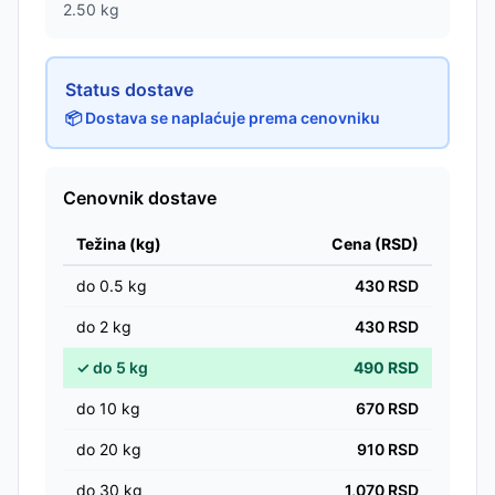
2.50
kg
Status dostave
📦 Dostava se naplaćuje prema cenovniku
Cenovnik dostave
Težina (kg)
Cena (RSD)
do
0.5
kg
430
RSD
do
2
kg
430
RSD
✓
do
5
kg
490
RSD
do
10
kg
670
RSD
do
20
kg
910
RSD
do
30
kg
1,070
RSD