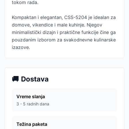
tokom rada.
Kompaktan i elegantan, CSS-5204 je idealan za
domove, vikendice i male kuhinje. Njegov
minimalistički dizajn i praktične funkcije čine ga
pouzdanim izborom za svakodnevne kulinarske
izazove.
🚚
Dostava
Vreme slanja
3 - 5 radnih dana
Težina paketa