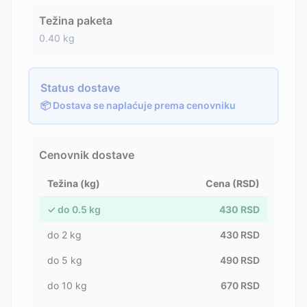
Težina paketa
0.40
kg
Status dostave
📦 Dostava se naplaćuje prema cenovniku
Cenovnik dostave
Težina (kg)
Cena (RSD)
✓
do
0.5
kg
430
RSD
do
2
kg
430
RSD
do
5
kg
490
RSD
do
10
kg
670
RSD