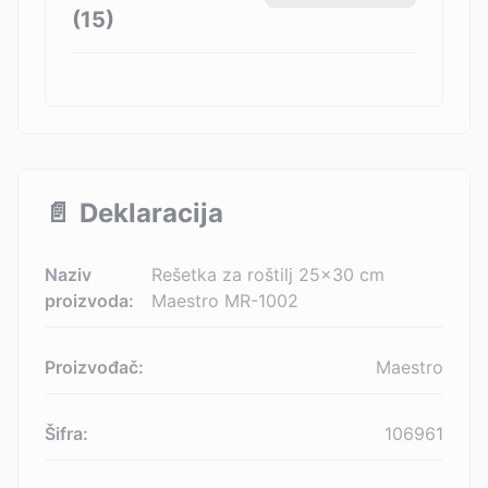
(
15
)
📄
Deklaracija
Naziv
Rešetka za roštilj 25x30 cm
proizvoda:
Maestro MR-1002
Proizvođač:
Maestro
Šifra:
106961