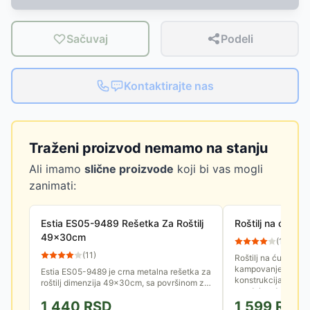
Sačuvaj
Podeli
Kontaktirajte nas
Traženi proizvod nemamo na stanju
Ali imamo
slične proizvode
koji bi vas mogli
zanimati:
Estia ES05-9489 Rešetka Za Roštilj
Roštilj na ćum
49x30cm
(
15
)
(
11
)
Roštilj na ćumur, id
kampovanje, piknik 
Estia ES05-9489 je crna metalna rešetka za
konstrukcija osigu
roštilj dimenzija 49x30cm, sa površinom za
vazduha, dok velika
pečenje 30x22,5cm. Ima nelepljivi premaz i
1,440
RSD
1,599
RSD
laka je za čišćenje.