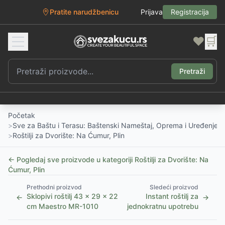
Pratite narudžbenicu
Prijava
Registracija
❤️
🛒
Pretraži
Početak
>
Sve za Baštu i Terasu: Baštenski Nameštaj, Oprema i Uređenje D
>
Roštilji za Dvorište: Na Ćumur, Plin
← Pogledaj sve proizvode u kategoriji
Roštilji za Dvorište: Na
Ćumur, Plin
Prethodni proizvod
Sledeći proizvod
Sklopivi roštilj 43 x 29 x 22
Instant roštilj za
←
→
cm Maestro MR-1010
jednokratnu upotrebu