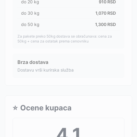
do
20
kg
910
RSD
do
30
kg
1,070
RSD
do
50
kg
1,300
RSD
Za pakete preko 50kg dostava se obračunava: cena za
50kg + cena za ostatak prema cenovniku
Brza dostava
Dostavu vrši kurirska služba
⭐
Ocene kupaca
4.1