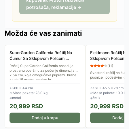
kupovine: Prava i obaveze
potrošača, reklamacije →
Možda će vas zanimati
SuperGarden California Roštilj Na
Fieldmann Roštilj N
Ćumur Sa Sklopivom Policom,
Sklopivom Policom, 
Točkovima i Termometrom
Termometrom
Roštilj SuperGarden California poseduje
(
11
)
prostranu površinu za pečenje dimenzija 43
Svestrani roštilj na ćum
× 54 cm, koja omogućava pripremu hrane
pušnice i podesivim loži
za do 15 osoba. Idealan je...
toplotu, postignite boga
uživajte u preciznom peč
↔
60 × 44 cm
↔
61 × 45.5 × 78 cm
⚖
Masa paketa: 28.0 kg
⚖
Masa paketa: 19.0 kg
◈
metal
◈
čelik
20,999
RSD
20,999
RSD
Dodaj u korpu
Dodaj u 