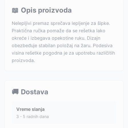
📖
Opis proizvoda
Nelepljivi premaz sprečava lepljenje za šipke.
Praktična ručka pomaže da se rešetka lako
okreće i izbegava opekotine ruku. Dizajn
obezbeđuje stabilan položaj na žaru. Podesiva
visina rešetke pogodna je za upotrebu različitih
proizvoda.
🚚
Dostava
Vreme slanja
3 - 5 radnih dana