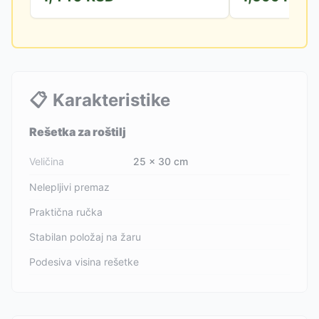
📋
Karakteristike
Rešetka za roštilj
Veličina
25 x 30 cm
Nelepljivi premaz
Praktična ručka
Stabilan položaj na žaru
Podesiva visina rešetke