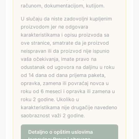
računom, dokumentacijom, kutijom.
U slučaju da niste zadovoljni kupljenim
proizvodom jer ne odgovara
karakteristikama i opisu proizvoda sa
ove stranice, smatrate da je proizvod
neispravan ili da proizvod nije ispunio
vaša očekivanja, imate pravo na
odustanak od ugovora na daljinu u roku
od 14 dana od dana prijema paketa,
opravka, zamena ili povraćaj novca u
roku od 6 meseci i opravka ili zamena u
roku 2 godine. Ukoliko u
karakteristikama nije drugačije navedeno
saobraznost važi 2 godine.
Detaljno o opštim uslovima