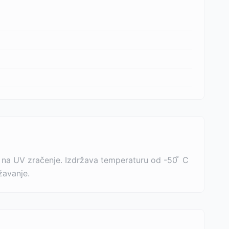
a na UV zračenje. Izdržava temperaturu od -50 ̊ C
žavanje.