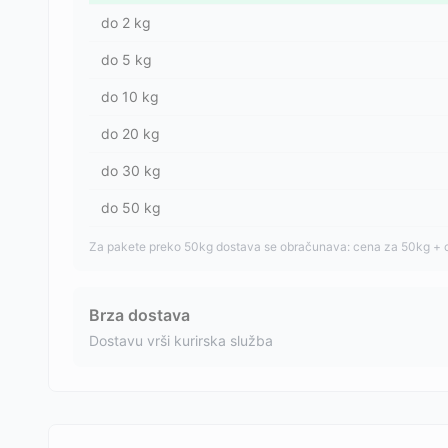
do
2
kg
do
5
kg
do
10
kg
do
20
kg
do
30
kg
do
50
kg
Za pakete preko 50kg dostava se obračunava: cena za 50kg + 
Brza dostava
Dostavu vrši kurirska služba