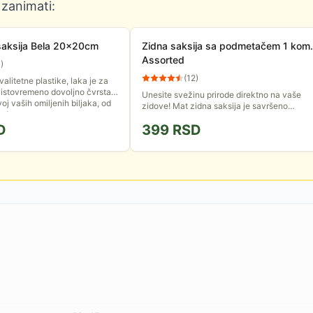
 zanimati:
saksija Bela 20x20cm
Zidna saksija sa podmetačem 1 kom.
Assorted
3
)
(
12
)
alitetne plastike, laka je za
 istovremeno dovoljno čvrsta
Unesite svežinu prirode direktno na vaše
oj vaših omiljenih biljaka, od
zidove! Mat zidna saksija je savršeno
do...
rešenje za sve koji žele da kreiraju
D
399
RSD
sopstvenu vertikalnu baštu, bez...