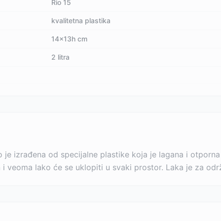
Rio 15
kvalitetna plastika
14x13h cm
2 litra
o je izrađena od specijalne plastike koja je lagana i otporn
 i veoma lako će se uklopiti u svaki prostor. Laka je za odr