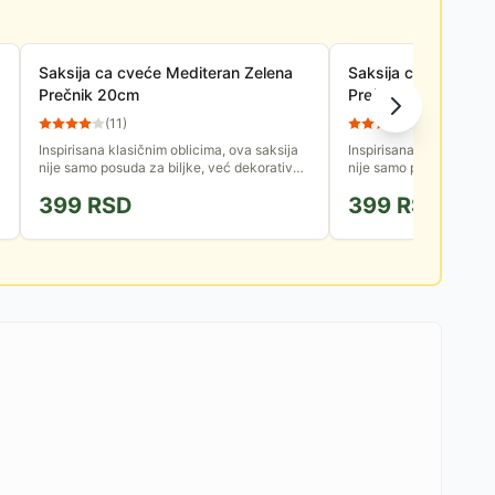
Saksija ca cveće Mediteran Zelena
Saksija ca cveće Me
Prečnik 20cm
Prečnik 20cm
(
11
)
(
13
)
Inspirisana klasičnim oblicima, ova saksija
Inspirisana klasičnim ob
nije samo posuda za biljke, već dekorativni
nije samo posuda za bil
element koji obogaćuje svaki prostor. Njen
element koji obogaćuje 
399
RSD
399
RSD
tradicionalni...
tradicionalni...