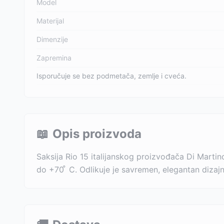
Model
Materijal
Dimenzije
Zapremina
Isporučuje se bez podmetača, zemlje i cveća.
📖
Opis proizvoda
Saksija Rio 15 italijanskog proizvođača Di Martin
do +70 ̊ C. Odlikuje je savremen, elegantan dizajn