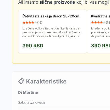
Ali imamo
slične proizvode
koji bi vas mogli
Četvrtasta saksija Braon 20x20cm
Kvadratna 
(
12
)
(
1
Izrađena od kvalitetne plastike, laka je za
Izrađena od kv
prenošenje, a istovremeno dovoljno čvrsta
prenošenje, a
da podrži razvoj vaših omiljenih biljaka, od
da podrži razv
sobnog cveća do...
sobnog cveća 
390
RSD
390
RS
📋
Karakteristike
Di Martino
Saksija za cveće