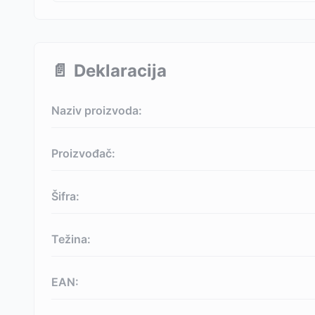
📄
Deklaracija
Naziv proizvoda:
Proizvođač:
Šifra:
Težina:
EAN: