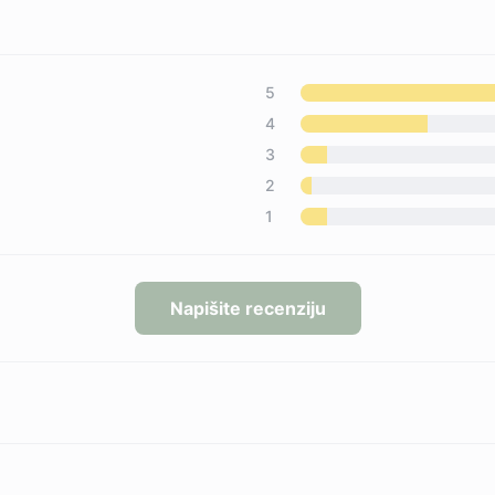
5
4
3
2
1
Napišite recenziju