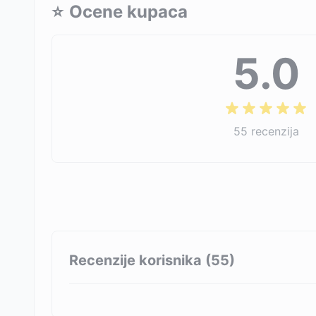
⭐
Ocene kupaca
5.0
55
recenzija
Recenzije korisnika (
55
)