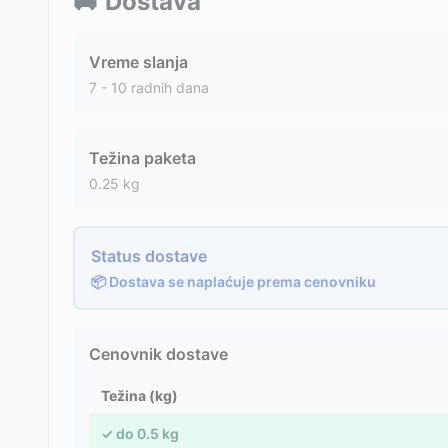
🚚
Dostava
Vreme slanja
7 - 10 radnih dana
Težina paketa
0.25
kg
Status dostave
📦 Dostava se naplaćuje prema cenovniku
Cenovnik dostave
Težina (kg)
✓
do
0.5
kg