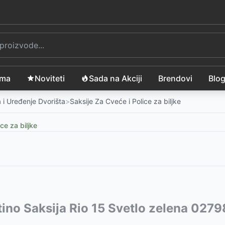
ama
Noviteti
Sada na Akciji
Brendovi
Blo
 i Uređenje Dvorišta
>
Saksije Za Cveće i Police za biljke
ce za biljke
vode:
tino Saksija Rio 15 Svetlo zelena 027
-
833
RSD