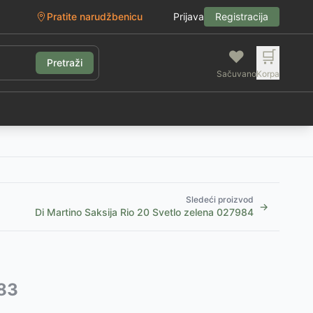
Pratite narudžbenicu
Prijava
Registracija
❤️
🛒
Pretraži
Sačuvano
Korpa
g
Sledeći proizvod
→
Di Martino Saksija Rio 20 Svetlo zelena 027984
983