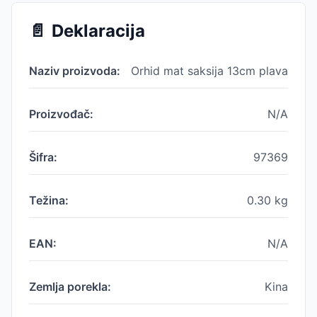
📄
Deklaracija
Naziv proizvoda:
Orhid mat saksija 13cm plava
Proizvođač:
N/A
Šifra:
97369
Težina:
0.30
kg
EAN:
N/A
Zemlja porekla:
Kina