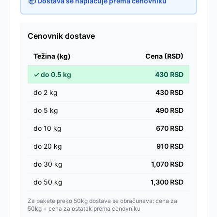
📦 Dostava se naplaćuje prema cenovniku
Cenovnik dostave
Težina (kg)
Cena (RSD)
✓
do
0.5
kg
430
RSD
do
2
kg
430
RSD
do
5
kg
490
RSD
do
10
kg
670
RSD
do
20
kg
910
RSD
do
30
kg
1,070
RSD
do
50
kg
1,300
RSD
Za pakete preko 50kg dostava se obračunava: cena za
50kg + cena za ostatak prema cenovniku