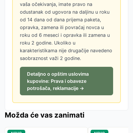
vaša očekivanja, imate pravo na
odustanak od ugovora na daljinu u roku
od 14 dana od dana prijema paketa,
opravka, zamena ili povraćaj novca u
roku od 6 meseci i opravka ili zamena u
roku 2 godine. Ukoliko u
karakteristikama nije drugačije navedeno
saobraznost važi 2 godine.
Detaljno o opštim uslovima
kupovine: Prava i obaveze
potrošača, reklamacije →
Možda će vas zanimati