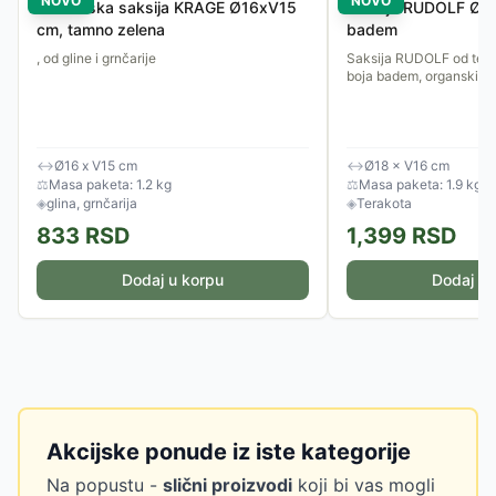
NOVO
NOVO
Baštenska saksija KRAGE Ø16xV15
Saksija RUDOLF Ø18
cm, tamno zelena
badem
, od gline i grnčarije
Saksija RUDOLF od tera
boja badem, organski ob
↔
Ø16 x V15 cm
↔
Ø18 × V16 cm
⚖
Masa paketa: 1.2 kg
⚖
Masa paketa: 1.9 kg
◈
glina, grnčarija
◈
Terakota
833
RSD
1,399
RSD
Dodaj u korpu
Dodaj u 
Akcijske ponude iz iste kategorije
Na popustu -
slični proizvodi
koji bi vas mogli