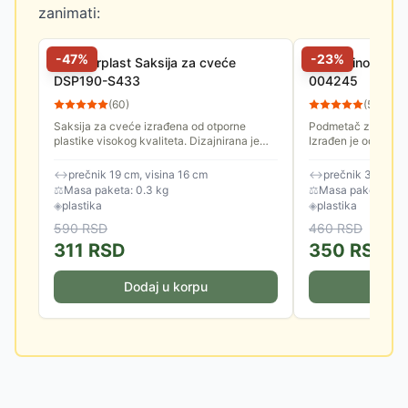
zanimati:
-
47
%
-
23
%
Prosperplast Saksija za cveće
Di Martino Podm
DSP190-S433
004245
(
60
)
(
57
)
Saksija za cveće izrađena od otporne
Podmetač za saksij
plastike visokog kvaliteta. Dizajnirana je
Izrađen je od kvalit
tako da se savršeno uklapa u moderan
enterijer.
↔
prečnik 19 cm, visina 16 cm
↔
prečnik 31 cm, v
⚖
Masa paketa: 0.3 kg
⚖
Masa paketa: 0.2
◈
plastika
◈
plastika
590
RSD
460
RSD
311
RSD
350
RSD
Dodaj u korpu
Doda