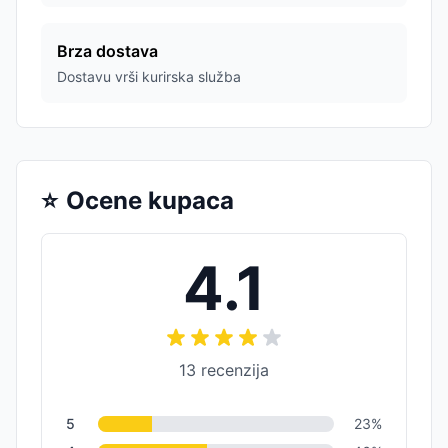
Brza dostava
Dostavu vrši kurirska služba
⭐
Ocene kupaca
4.1
13
recenzija
5
23
%