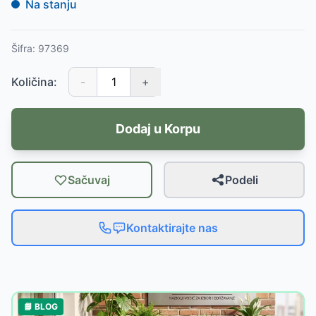
Na stanju
Šifra:
97369
Količina:
-
+
Dodaj u Korpu
Sačuvaj
Podeli
Kontaktirajte nas
📘 BLOG