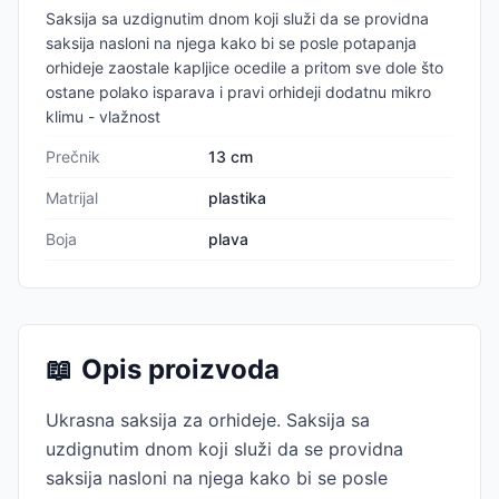
Saksija sa uzdignutim dnom koji služi da se providna
saksija nasloni na njega kako bi se posle potapanja
orhideje zaostale kapljice ocedile a pritom sve dole što
ostane polako isparava i pravi orhideji dodatnu mikro
klimu - vlažnost
Prečnik
13 cm
Matrijal
plastika
Boja
plava
📖
Opis proizvoda
Ukrasna saksija za orhideje. Saksija sa
uzdignutim dnom koji služi da se providna
saksija nasloni na njega kako bi se posle