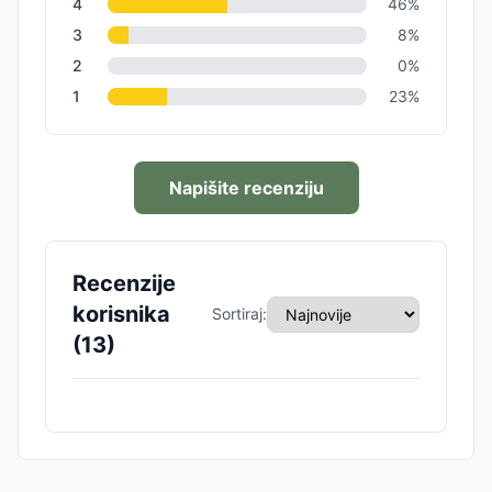
4
46
%
3
8
%
2
0
%
1
23
%
Napišite recenziju
Recenzije
korisnika
Sortiraj:
(
13
)