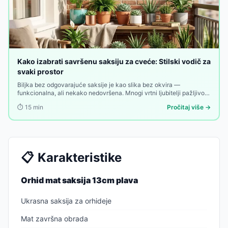
Kako izabrati savršenu saksiju za cveće: Stilski vodič za
svaki prostor
Biljka bez odgovarajuće saksije je kao slika bez okvira —
funkcionalna, ali nekako nedovršena. Mnogi vrtni ljubitelji pažljivo
biraju biljke, zemlja, đubrivo i raspored — a onda uzmu prvu saksiju
⏱️
15
min
Pročitaj više →
koja im dođe pod ruku. Greška koja se vidi.
📋
Karakteristike
Orhid mat saksija 13cm plava
Ukrasna saksija za orhideje
Mat završna obrada