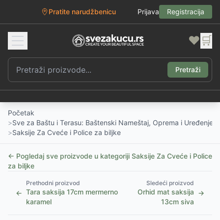
Pratite narudžbenicu
Prijava
Registracija
❤️
🛒
Pretraži
Početak
>
Sve za Baštu i Terasu: Baštenski Nameštaj, Oprema i Uređenje D
>
Saksije Za Cveće i Police za biljke
← Pogledaj sve proizvode u kategoriji
Saksije Za Cveće i Police
za biljke
Prethodni proizvod
Sledeći proizvod
Tara saksija 17cm mermerno
Orhid mat saksija
←
→
karamel
13cm siva