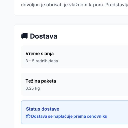
dovoljno je obrisati je vlažnom krpom. Predstavlja
🚚
Dostava
Vreme slanja
3 - 5 radnih dana
Težina paketa
0.25
kg
Status dostave
📦 Dostava se naplaćuje prema cenovniku