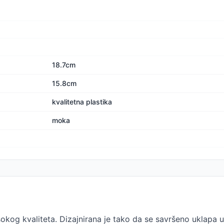
18.7cm
15.8cm
kvalitetna plastika
moka
okog kvaliteta. Dizajnirana je tako da se savršeno uklapa u