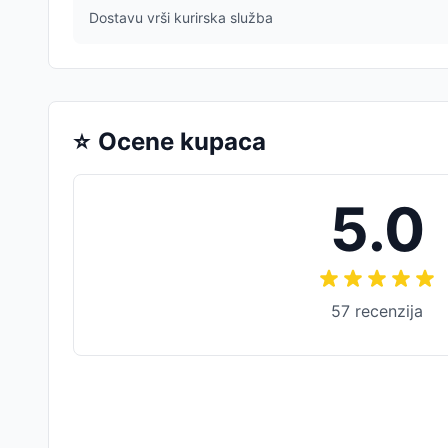
Dostavu vrši kurirska služba
⭐
Ocene kupaca
5.0
57
recenzija