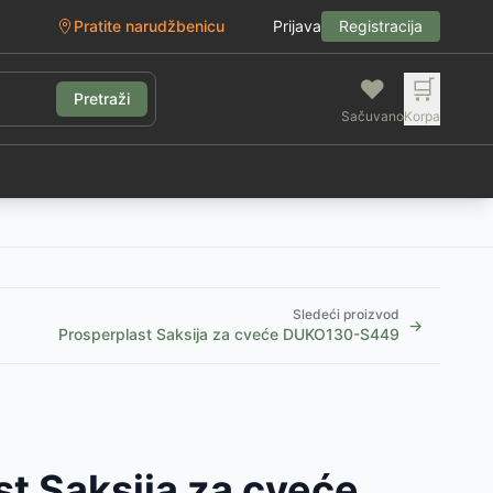
Pratite narudžbenicu
Prijava
Registracija
❤️
🛒
Pretraži
Sačuvano
Korpa
g
Sledeći proizvod
→
Prosperplast Saksija za cveće DUKO130-S449
t Saksija za cveće