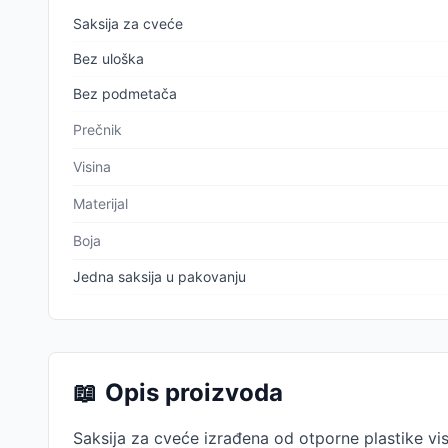
Saksija za cveće
Bez uloška
Bez podmetača
Prečnik
Visina
Materijal
Boja
Jedna saksija u pakovanju
📖
Opis proizvoda
Saksija za cveće izrađena od otporne plastike vis