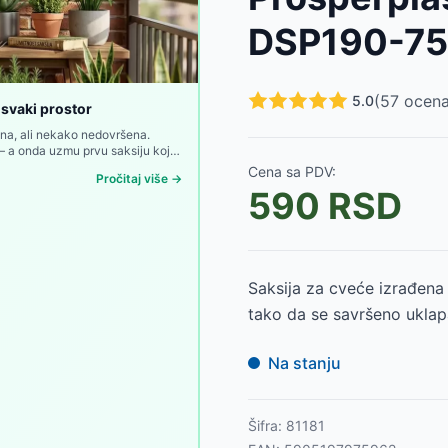
2392
RSD
DSP190-7
D
299
RSD
D
(
57
ocena
5.0
 svaki prostor
D
lna, ali nekako nedovršena.
ed — a onda uzmu prvu saksiju koja
099
RSD
Cena sa PDV:
899
RSD
Pročitaj više →
590
RSD
499
RSD
-
4799
RSD
Saksija za cveće izrađena 
tako da se savršeno uklap
Na stanju
Šifra:
81181