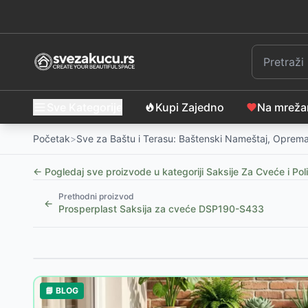
Sve Kategorije
Kupi Zajedno
Na mrež
Početak
>
Sve za Baštu i Terasu: Baštenski Nameštaj, Oprema
← Pogledaj sve proizvode u kategoriji
Saksije Za Cveće i Poli
Prethodni proizvod
←
Prosperplast Saksija za cveće DSP190-S433
Slični proizvodi
Baštenska saksija KRAGE Ø16xV15 cm, tamno zelena
📘 BLOG
Saksija RUDOLF Ø18 x V16 cm, badem
-
1399
RSD