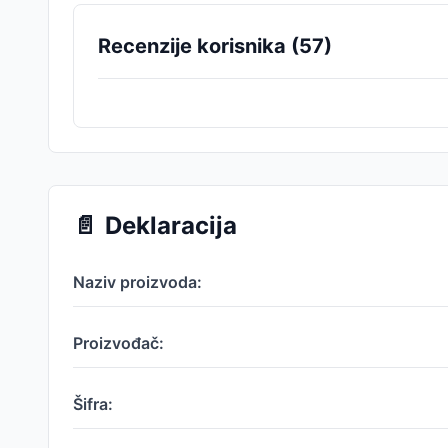
Recenzije korisnika (
57
)
📄
Deklaracija
Naziv proizvoda:
Proizvođač:
Šifra: