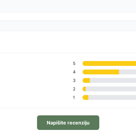
5
4
3
2
1
Napišite recenziju