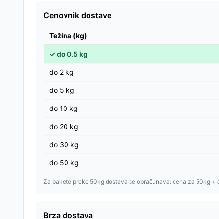
Cenovnik dostave
Težina (kg)
✓
do
0.5
kg
do
2
kg
do
5
kg
do
10
kg
do
20
kg
do
30
kg
do
50
kg
Za pakete preko 50kg dostava se obračunava: cena za 50kg + 
Brza dostava