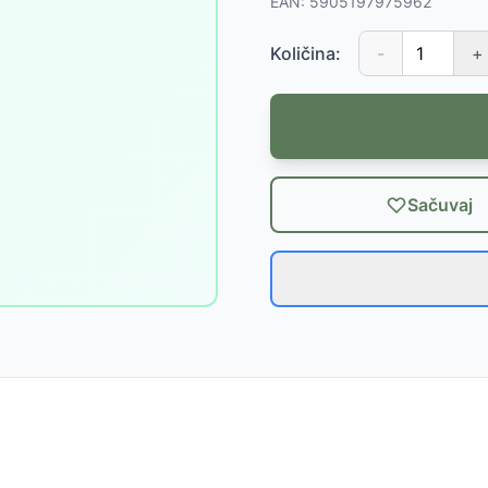
EAN:
5905197975962
Količina:
-
+
Sačuvaj