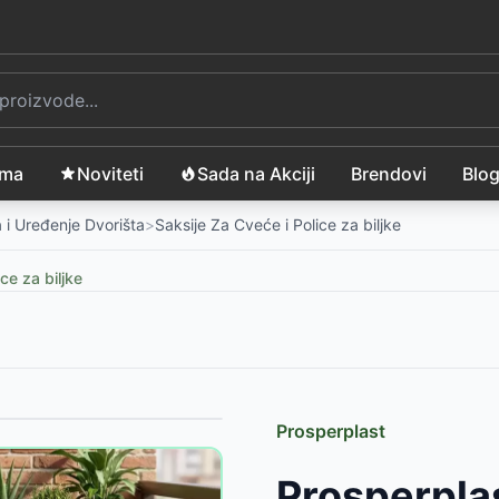
ama
Noviteti
Sada na Akciji
Brendovi
Blo
 i Uređenje Dvorišta
>
Saksije Za Cveće i Police za biljke
ce za biljke
Prosperplast
-
833
RSD
Prosperplas