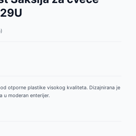
529U
)
od otporne plastike visokog kvaliteta. Dizajnirana je
a u moderan enterijer.