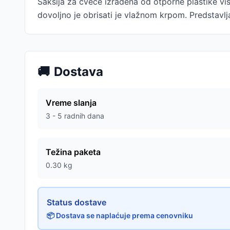
Saksija za cveće izrađena od otporne plastike vis
dovoljno je obrisati je vlažnom krpom. Predstavlja
🚚
Dostava
Vreme slanja
3 - 5 radnih dana
Težina paketa
0.30
kg
Status dostave
📦 Dostava se naplaćuje prema cenovniku