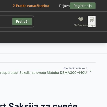
Pratite narudžbenicu
Prijava
Registracija
❤️
🛒
Pretraži
Sačuvano
Korpa
g
Sledeći proizvod
→
rosperplast Saksija za cveće Matuba DBMA300-440U
t Saksija za cveće