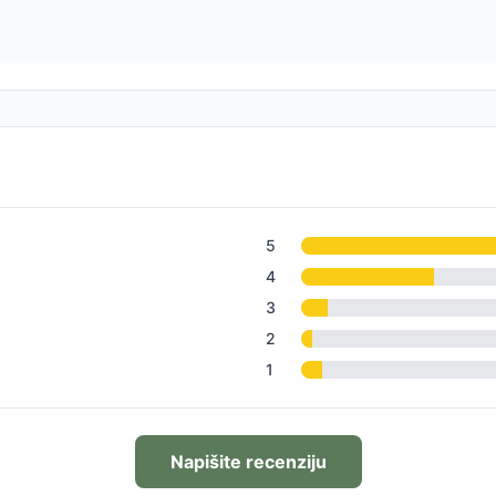
5
4
3
2
1
Napišite recenziju