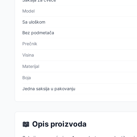
Model
Sa uloškom
Bez podmetača
Prečnik
Visina
Materijal
Boja
Jedna saksija u pakovanju
📖
Opis proizvoda