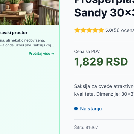
2392
RSD
Sandy 30x
D
299
RSD
D
(
56
ocena
5.0
 svaki prostor
D
lna, ali nekako nedovršena.
ed — a onda uzmu prvu saksiju koja
099
RSD
Cena sa PDV:
899
RSD
Pročitaj više →
1,829
RSD
499
RSD
-
4799
RSD
Saksija za cveće atraktiv
kvaliteta. Dimenzije: 30x
Na stanju
Šifra:
81667