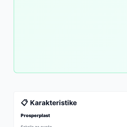
📋
Karakteristike
Prosperplast
Saksija za cveće