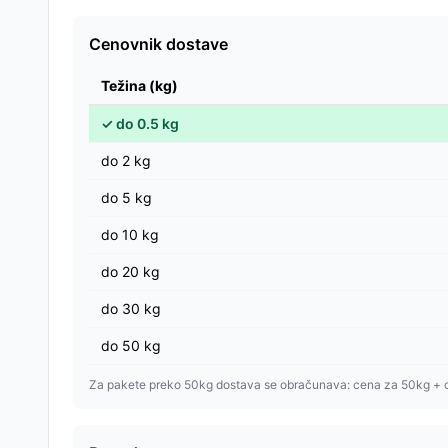
Cenovnik dostave
Težina (kg)
✓
do
0.5
kg
do
2
kg
do
5
kg
do
10
kg
do
20
kg
do
30
kg
do
50
kg
Za pakete preko 50kg dostava se obračunava: cena za 50kg + 