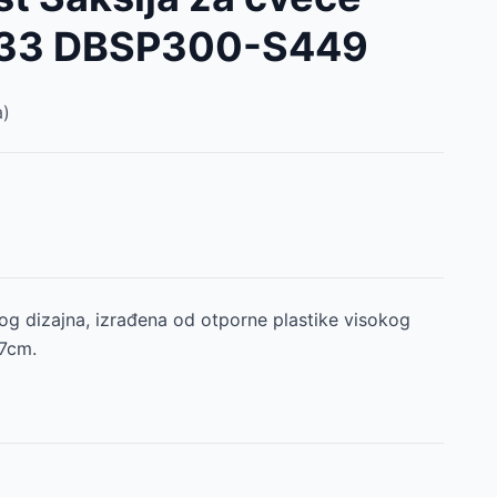
33 DBSP300-S449
)
nog dizajna, izrađena od otporne plastike visokog
37cm.