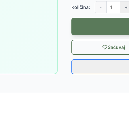
Količina:
-
+
Sačuvaj