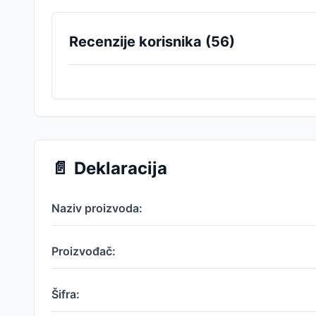
Recenzije korisnika (
56
)
📄
Deklaracija
Naziv proizvoda:
Proizvođač:
Šifra: