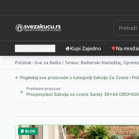
Sve Kategorije
Kupi Zajedno
Na mrež
Početak
>
Sve za Baštu i Terasu: Baštenski Nameštaj, Oprema
← Pogledaj sve proizvode u kategoriji
Saksije Za Cveće i Poli
Prethodni proizvod
←
Prosperplast Saksija za cveće Sandy 39x44 DBSP40
Slični proizvodi
Baštenska saksija KRAGE Ø16xV15 cm, tamno zelena
📘 BLOG
Saksija RUDOLF Ø18 x V16 cm, badem
-
1399
RSD