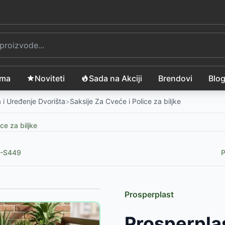
ama
Noviteti
Sada na Akciji
Brendovi
Blo
 i Uređenje Dvorišta
>
Saksije Za Cveće i Police za biljke
ce za biljke
0-S449
P
Prosperplast
-
833
RSD
Prosperplas