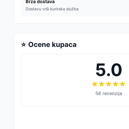
Brza dostava
Dostavu vrši kurirska služba
⭐
Ocene kupaca
5.0
56
recenzija