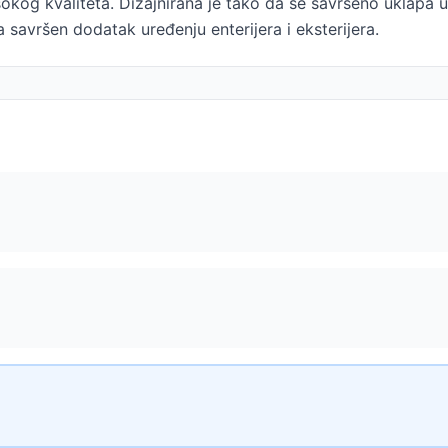
okog kvaliteta. Dizajnirana je tako da se savršeno uklapa u
 savršen dodatak uređenju enterijera i eksterijera.