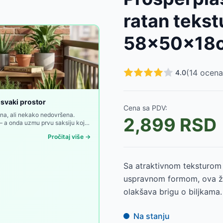
2392
RSD
ratan teks
D
299
RSD
58x50x18
D
D
(
14
ocena
4.0
099
RSD
899
RSD
499
RSD
 svaki prostor
Cena sa PDV:
-
4799
RSD
lna, ali nekako nedovršena.
2,899
RSD
ed — a onda uzmu prvu saksiju koja
Pročitaj više →
Sa atraktivnom teksturom k
uspravnom formom, ova ža
olakšava brigu o biljkama.
Na stanju