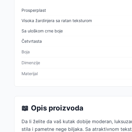
Prosperplast
Visoka žardinjera sa ratan teksturom
Sa uloškom crne boje
Četvrtasta
Boja
Dimenzije
Materijal
📖
Opis proizvoda
Da li želite da vaš kutak dobije moderan, luksuz
stila i pametne nege biljaka. Sa atraktivnom tek