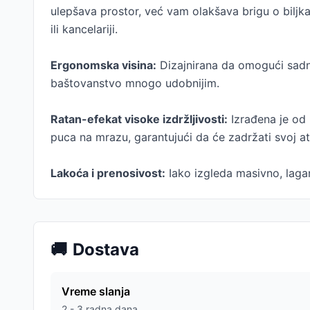
ulepšava prostor, već vam olakšava brigu o biljkam
ili kancelariji.
Ergonomska visina:
Dizajnirana da omogući sadnju
baštovanstvo mnogo udobnijim.
Ratan-efekat visoke izdržljivosti:
Izrađena je od 
puca na mrazu, garantujući da će zadržati svoj a
Lakoća i prenosivost:
Iako izgleda masivno, laga
🚚
Dostava
Vreme slanja
2 - 3 radna dana