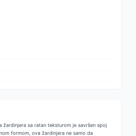
 žardinjera sa ratan teksturom je savršen spoj
ravnom formom, ova žardinjera ne samo da