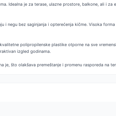
a. Idealna je za terase, ulazne prostore, balkone, ali i za
 i negu bez saginjanja i opterećenja kičme. Visoka forma p
kvalitetne polipropilenske plastike otporne na sve vremensk
traktivan izgled godinama.
na je, što olakšava premeštanje i promenu rasporeda na ter