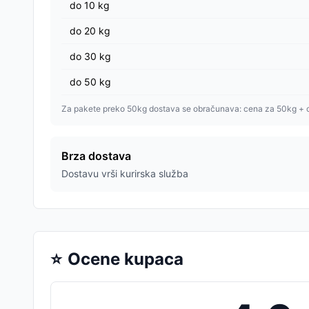
do
10
kg
do
20
kg
do
30
kg
do
50
kg
Za pakete preko 50kg dostava se obračunava: cena za 50kg + 
Brza dostava
Dostavu vrši kurirska služba
⭐
Ocene kupaca