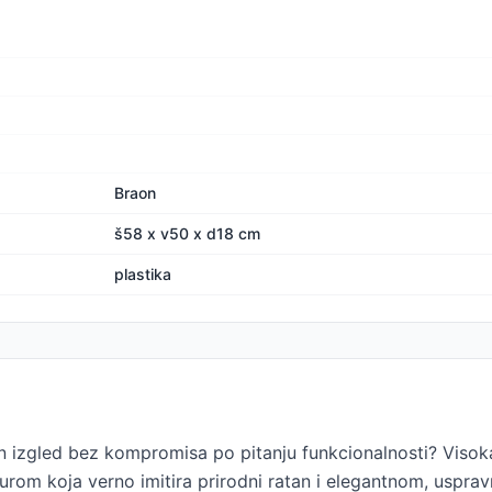
Braon
š58 x v50 x d18 cm
plastika
an izgled bez kompromisa po pitanju funkcionalnosti? Visoka
sturom koja verno imitira prirodni ratan i elegantnom, usp