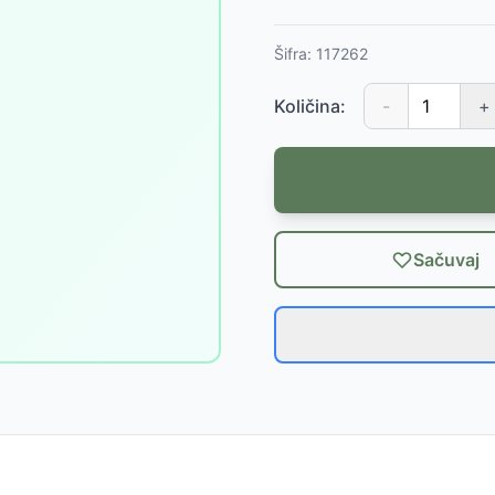
Šifra:
117262
Količina:
-
+
Sačuvaj