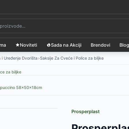
ama
Noviteti
Sada na Akciji
Brendovi
Blo
 i Uređenje Dvorišta
>
Saksije Za Cveće i Police za biljke
ce za biljke
Cappuccino 58x50x18cm
Prosperplast
-
833
RSD
Prosperplas