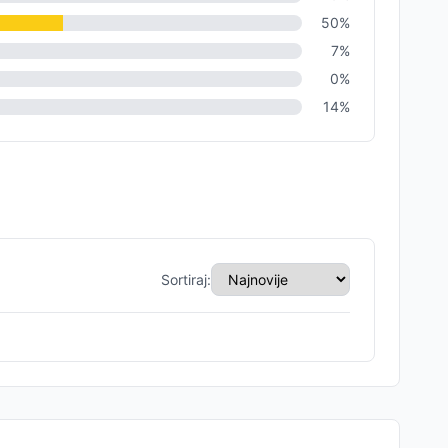
50
%
7
%
0
%
14
%
Sortiraj: