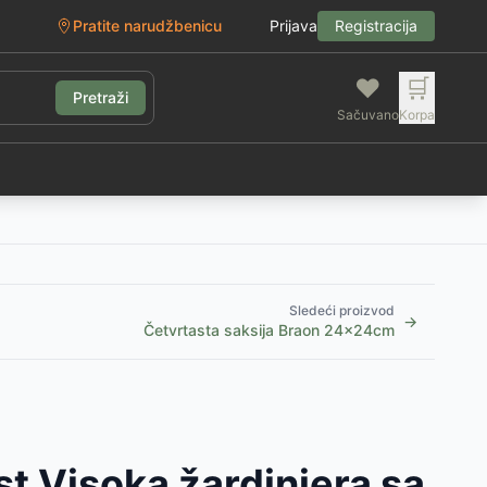
Pratite narudžbenicu
Prijava
Registracija
❤️
🛒
Pretraži
Sačuvano
Korpa
g
Sledeći proizvod
→
Četvrtasta saksija Braon 24x24cm
t Visoka žardinjera sa