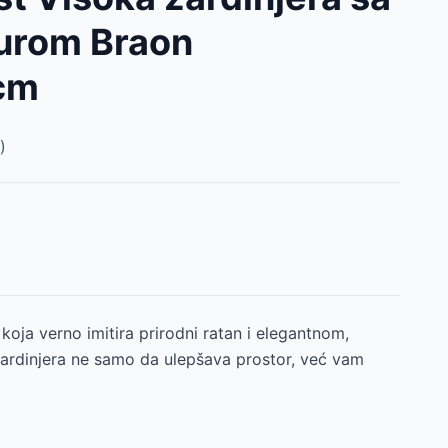
turom Braon
cm
)
oja verno imitira prirodni ratan i elegantnom,
rdinjera ne samo da ulepšava prostor, već vam