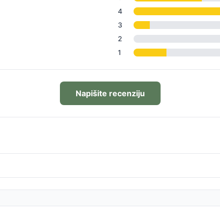
4
3
2
1
Napišite recenziju