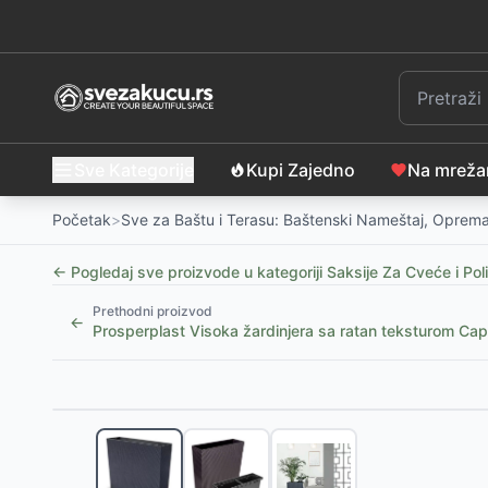
Sve Kategorije
Kupi Zajedno
Na mrež
Početak
>
Sve za Baštu i Terasu: Baštenski Nameštaj, Oprema
← Pogledaj sve proizvode u kategoriji
Saksije Za Cveće i Poli
Prethodni proizvod
←
Prosperplast Visoka žardinjera sa ratan teksturom 
Slični proizvodi
Baštenska saksija KRAGE Ø16xV15 cm, tamno zelena
Saksija RUDOLF Ø18 x V16 cm, badem
-
1399
RSD