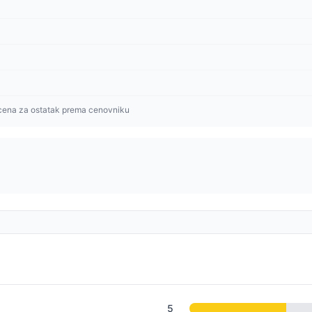
cena za ostatak prema cenovniku
5