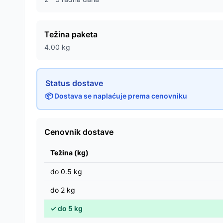
Težina paketa
4.00
kg
Status dostave
📦 Dostava se naplaćuje prema cenovniku
Cenovnik dostave
Težina (kg)
do
0.5
kg
do
2
kg
✓
do
5
kg