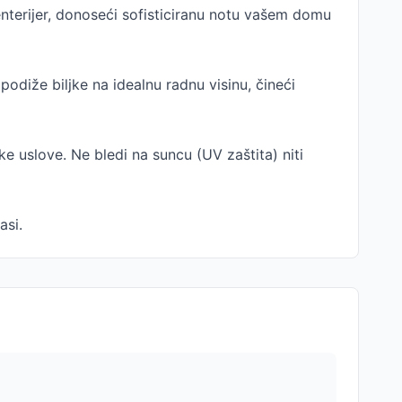
 enterijer, donoseći sofisticiranu notu vašem domu
odiže biljke na idealnu radnu visinu, čineći
e uslove. Ne bledi na suncu (UV zaštita) niti
asi.