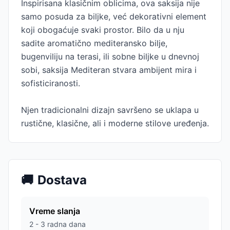
Inspirisana klasičnim oblicima, ova saksija nije
samo posuda za biljke, već dekorativni element
koji obogaćuje svaki prostor. Bilo da u nju
sadite aromatično mediteransko bilje,
bugenviliju na terasi, ili sobne biljke u dnevnoj
sobi, saksija Mediteran stvara ambijent mira i
sofisticiranosti.
Njen tradicionalni dizajn savršeno se uklapa u
rustične, klasične, ali i moderne stilove uređenja.
🚚
Dostava
Vreme slanja
2 - 3 radna dana