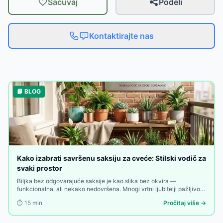
Sačuvaj
Podeli
Kontaktirajte nas
📘 BLOG
Kako izabrati savršenu saksiju za cveće: Stilski vodič za
svaki prostor
Biljka bez odgovarajuće saksije je kao slika bez okvira —
funkcionalna, ali nekako nedovršena. Mnogi vrtni ljubitelji pažljivo
biraju biljke, zemlja, đubrivo i raspored — a onda uzmu prvu saksiju
⏱️
15
min
Pročitaj više →
koja im dođe pod ruku. Greška koja se vidi.