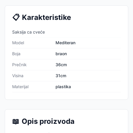
📋
Karakteristike
Saksija ca cveće
Model
Mediteran
Boja
braon
Prečnik
36cm
Visina
31cm
Materijal
plastika
📖
Opis proizvoda