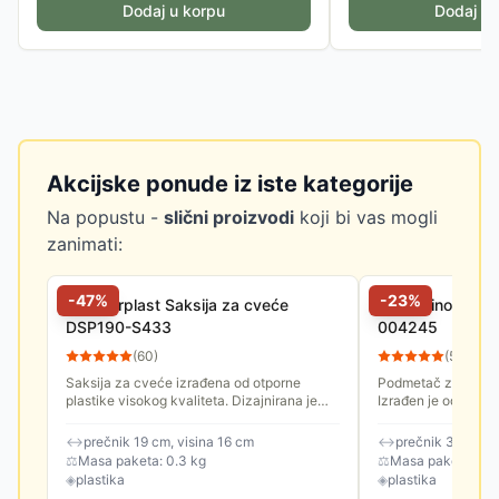
Dodaj u korpu
Dodaj u 
Akcijske ponude iz iste kategorije
Na popustu -
slični proizvodi
koji bi vas mogli
zanimati:
-
47
%
-
23
%
Prosperplast Saksija za cveće
Di Martino Podm
DSP190-S433
004245
(
60
)
(
57
)
Saksija za cveće izrađena od otporne
Podmetač za saksij
plastike visokog kvaliteta. Dizajnirana je
Izrađen je od kvalit
tako da se savršeno uklapa u moderan
enterijer.
↔
prečnik 19 cm, visina 16 cm
↔
prečnik 31 cm, v
⚖
Masa paketa: 0.3 kg
⚖
Masa paketa: 0.2
◈
plastika
◈
plastika