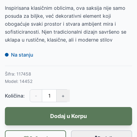
Inspirisana klasičnim oblicima, ova saksija nije samo
posuda za biljke, već dekorativni element koji
obogaćuje svaki prostor i stvara ambijent mira i
sofisticiranosti. Njen tradicionalni dizajn savršeno se
uklapa u rustične, klasične, ali i moderne stilov
Na stanju
Šifra:
117458
Model:
14452
Količina:
-
+
Dodaj u Korpu