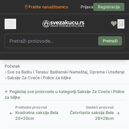
Pratite narudžbenicu
Prijava
Registracija
❤️
🛒
Pretraži
Početak
>
Sve za Baštu i Terasu: Baštenski Nameštaj, Oprema i Uređenje D
>
Saksije Za Cveće i Police za biljke
← Pogledaj sve proizvode u kategoriji
Saksije Za Cveće i Police
za biljke
Prethodni proizvod
Sledeći proizvod
Kvadratna saksija Bela
Četvrtasta saksija Bela
←
→
20x20cm
28x28cm