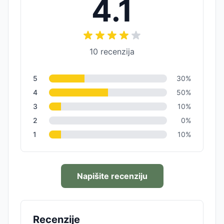
4.1
10
recenzija
5
30
%
4
50
%
3
10
%
2
0
%
1
10
%
Napišite recenziju
Recenzije