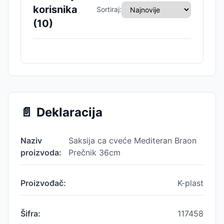
korisnika
Sortiraj:
(
10
)
📄
Deklaracija
Naziv
Saksija ca cveće Mediteran Braon
proizvoda:
Prečnik 36cm
Proizvođač:
K-plast
Šifra:
117458