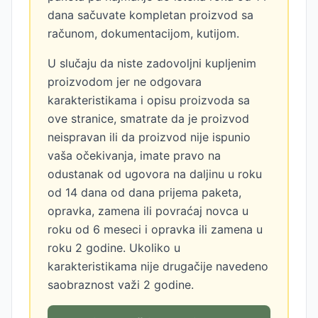
dana sačuvate kompletan proizvod sa
računom, dokumentacijom, kutijom.
U slučaju da niste zadovoljni kupljenim
proizvodom jer ne odgovara
karakteristikama i opisu proizvoda sa
ove stranice, smatrate da je proizvod
neispravan ili da proizvod nije ispunio
vaša očekivanja, imate pravo na
odustanak od ugovora na daljinu u roku
od 14 dana od dana prijema paketa,
opravka, zamena ili povraćaj novca u
roku od 6 meseci i opravka ili zamena u
roku 2 godine. Ukoliko u
karakteristikama nije drugačije navedeno
saobraznost važi 2 godine.