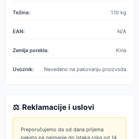
Težina:
1.10
kg
EAN:
N/A
Zemlja porekla:
Kina
Uvoznik:
Navedeno na pakovanju proizvoda
⚖️
Reklamacije i uslovi
Preporučujemo da od dana prijema
paketa pa najmanje do isteka roka od 14