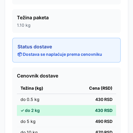
Težina paketa
1.10
kg
Status dostave
📦 Dostava se naplaćuje prema cenovniku
Cenovnik dostave
Težina (kg)
Cena (RSD)
do
0.5
kg
430
RSD
✓
do
2
kg
430
RSD
do
5
kg
490
RSD
do
10
kg
670
RSD