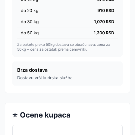
do
20
kg
910
RSD
do
30
kg
1,070
RSD
do
50
kg
1,300
RSD
Za pakete preko 50kg dostava se obračunava: cena za
50kg + cena za ostatak prema cenovniku
Brza dostava
Dostavu vrši kurirska služba
⭐
Ocene kupaca