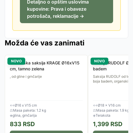
Detaljno o opštim uslovima
kupovine: Prava i obaveze
potrošača, reklamacije →
Možda će vas zanimati
NOVO
NOVO
Baštenska saksija KRAGE Ø16xV15
Saksija RUDOLF Ø18
cm, tamno zelena
badem
, od gline i grnčarije
Saksija RUDOLF od tera
boja badem, organski ob
↔
Ø16 x V15 cm
↔
Ø18 × V16 cm
⚖
Masa paketa: 1.2 kg
⚖
Masa paketa: 1.9 kg
◈
glina, grnčarija
◈
Terakota
833
RSD
1,399
RSD