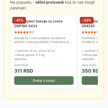
Na popustu -
slični proizvodi
koji bi vas mogli
zanimati:
-
47
%
-
23
%
Prosperplast Saksija za cveće
Di Martino Podm
DSP190-S433
004245
(
60
)
(
57
)
Saksija za cveće izrađena od otporne
Podmetač za saksij
plastike visokog kvaliteta. Dizajnirana je
Izrađen je od kvalit
tako da se savršeno uklapa u moderan
enterijer.
↔
prečnik 19 cm, visina 16 cm
↔
prečnik 31 cm, v
⚖
Masa paketa: 0.3 kg
⚖
Masa paketa: 0.2
◈
plastika
◈
plastika
590
RSD
460
RSD
311
RSD
350
RSD
Dodaj u korpu
Doda