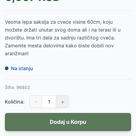
Veoma lepa saksija za cveće visine 60cm, koju
možete držati unutar svog doma ali i na terasi ili u
dvorištu. Ima tri dela za sadnju različitog cveća.
Zamenite mesta delovima kako biste dobili nov
aranžman!
Na stanju
Šifra:
96802
Količina:
-
+
Dodaj u Korpu