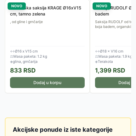
NOVO
NOVO
Baštenska saksija KRAGE Ø16xV15
Saksija RUDOLF Ø18
cm, tamno zelena
badem
, od gline i grnčarije
Saksija RUDOLF od tera
boja badem, organski ob
↔
Ø16 x V15 cm
↔
Ø18 × V16 cm
⚖
Masa paketa: 1.2 kg
⚖
Masa paketa: 1.9 kg
◈
glina, grnčarija
◈
Terakota
833
RSD
1,399
RSD
Dodaj u korpu
Dodaj u 
Akcijske ponude iz iste kategorije