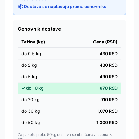
📦 Dostava se naplaćuje prema cenovniku
Cenovnik dostave
Težina (kg)
Cena (RSD)
do
0.5
kg
430
RSD
do
2
kg
430
RSD
do
5
kg
490
RSD
✓
do
10
kg
670
RSD
do
20
kg
910
RSD
do
30
kg
1,070
RSD
do
50
kg
1,300
RSD
Za pakete preko 50kg dostava se obračunava: cena za