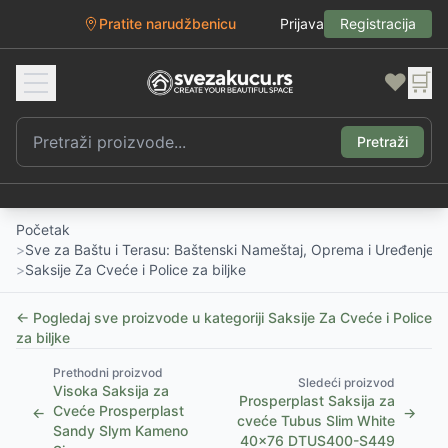
Pratite narudžbenicu
Prijava
Registracija
❤️
🛒
Pretraži
Početak
>
Sve za Baštu i Terasu: Baštenski Nameštaj, Oprema i Uređenje D
>
Saksije Za Cveće i Police za biljke
← Pogledaj sve proizvode u kategoriji
Saksije Za Cveće i Police
za biljke
Prethodni proizvod
Sledeći proizvod
Visoka Saksija za
Prosperplast Saksija za
Cveće Prosperplast
←
→
cveće Tubus Slim White
Sandy Slym Kameno
40x76 DTUS400-S449