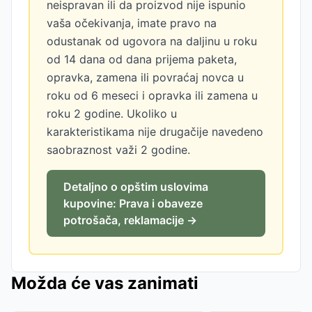
neispravan ili da proizvod nije ispunio
vaša očekivanja, imate pravo na
odustanak od ugovora na daljinu u roku
od 14 dana od dana prijema paketa,
opravka, zamena ili povraćaj novca u
roku od 6 meseci i opravka ili zamena u
roku 2 godine. Ukoliko u
karakteristikama nije drugačije navedeno
saobraznost važi 2 godine.
Detaljno o opštim uslovima
kupovine: Prava i obaveze
potrošača, reklamacije →
Možda će vas zanimati