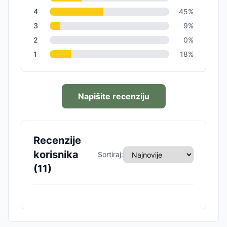
4
45
%
3
9
%
2
0
%
1
18
%
Napišite recenziju
Recenzije
korisnika
Sortiraj:
(
11
)