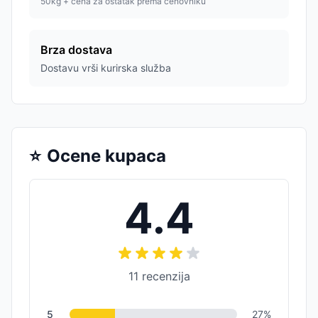
50kg + cena za ostatak prema cenovniku
Brza dostava
Dostavu vrši kurirska služba
⭐
Ocene kupaca
4.4
11
recenzija
5
27
%