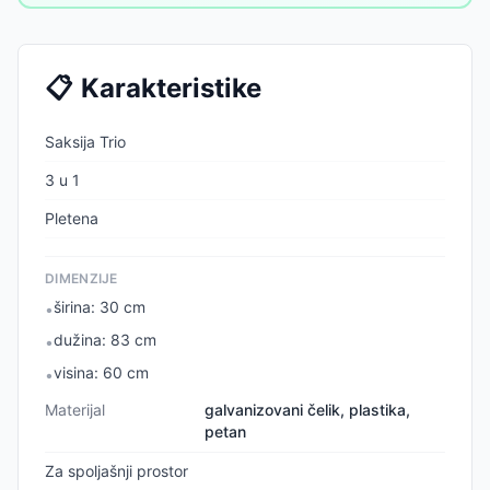
📋
Karakteristike
Saksija Trio
3 u 1
Pletena
DIMENZIJE
širina: 30 cm
•
dužina: 83 cm
•
visina: 60 cm
•
Materijal
galvanizovani čelik, plastika,
petan
Za spoljašnji prostor