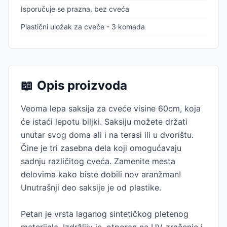
Isporučuje se prazna, bez cveća
Plastični uložak za cveće - 3 komada
📖
Opis proizvoda
Veoma lepa saksija za cveće visine 60cm, koja
će istaći lepotu biljki. Saksiju možete držati
unutar svog doma ali i na terasi ili u dvorištu.
Čine je tri zasebna dela koji omogućavaju
sadnju različitog cveća. Zamenite mesta
delovima kako biste dobili nov aranžman!
Unutrašnji deo saksije je od plastike.
Petan je vrsta laganog sintetičkog pletenog