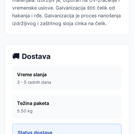
materijala. Izdržljiv je, otporan na UV-zračenje i
vremenske uslove. Galvanizacija štiti čelik od
habanja i rđe. Galvanizacija je proces nanošenja
izdržljivog i zaštitnog sloja cinka na čelik.
🚚
Dostava
Vreme slanja
3 - 5 radnih dana
Težina paketa
5.50
kg
Status dostave