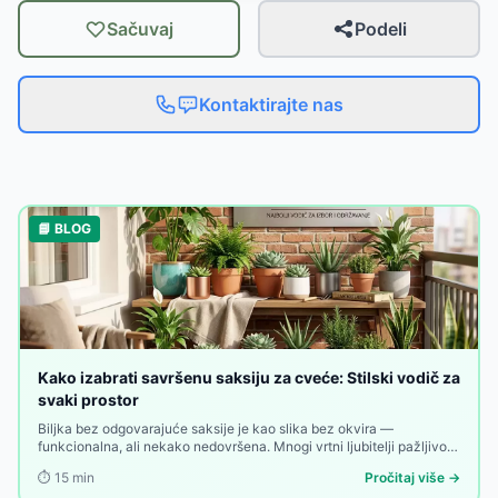
Sačuvaj
Podeli
Kontaktirajte nas
📘 BLOG
Kako izabrati savršenu saksiju za cveće: Stilski vodič za
svaki prostor
Biljka bez odgovarajuće saksije je kao slika bez okvira —
funkcionalna, ali nekako nedovršena. Mnogi vrtni ljubitelji pažljivo
biraju biljke, zemlja, đubrivo i raspored — a onda uzmu prvu saksiju
⏱️
15
min
Pročitaj više →
koja im dođe pod ruku. Greška koja se vidi.