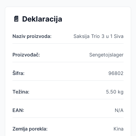
📄
Deklaracija
Naziv proizvoda:
Saksija Trio 3 u 1 Siva
Proizvođač:
Sengetojslager
Šifra:
96802
Težina:
5.50
kg
EAN:
N/A
Zemlja porekla:
Kina