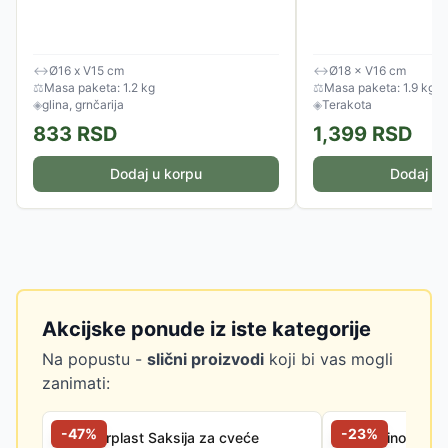
↔
Ø16 x V15 cm
↔
Ø18 × V16 cm
⚖
Masa paketa: 1.2 kg
⚖
Masa paketa: 1.9 kg
◈
glina, grnčarija
◈
Terakota
833
RSD
1,399
RSD
Dodaj u korpu
Dodaj u 
Akcijske ponude iz iste kategorije
Na popustu -
slični proizvodi
koji bi vas mogli
zanimati:
-
47
%
-
23
%
Prosperplast Saksija za cveće
Di Martino Podm