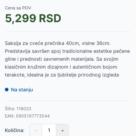
Cena sa PDV:
5,299
RSD
Saksija za cveće prečnika 40cm, visine 36cm.
Predstavlja savršen spoj tradicionalne estetike pečene
gline i prednosti savremenih materijala. Sa svojim
klasičnim kružnim dizajnom i autentičnom bojom
terakote, idealna je za ljubitelje prirodnog izgleda
Na stanju
Šifra:
118023
EAN:
5905197773544
Količina:
-
+