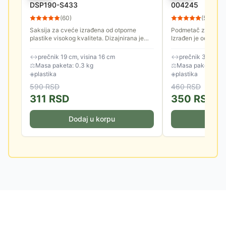
DSP190-S433
004245
(
60
)
(
57
)
Saksija za cveće izrađena od otporne
Podmetač za saksij
plastike visokog kvaliteta. Dizajnirana je
Izrađen je od kvalit
tako da se savršeno uklapa u moderan
enterijer.
↔
prečnik 19 cm, visina 16 cm
↔
prečnik 31 cm, v
⚖
Masa paketa: 0.3 kg
⚖
Masa paketa: 0.2
◈
plastika
◈
plastika
590
RSD
460
RSD
311
RSD
350
RSD
Dodaj u korpu
Doda