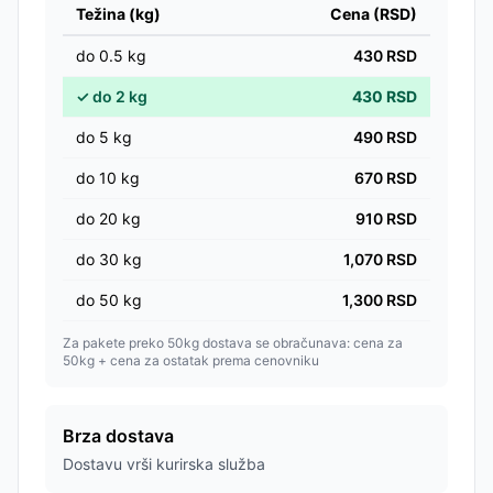
Težina (kg)
Cena (RSD)
do
0.5
kg
430
RSD
✓
do
2
kg
430
RSD
do
5
kg
490
RSD
do
10
kg
670
RSD
do
20
kg
910
RSD
do
30
kg
1,070
RSD
do
50
kg
1,300
RSD
Za pakete preko 50kg dostava se obračunava: cena za
50kg + cena za ostatak prema cenovniku
Brza dostava
Dostavu vrši kurirska služba