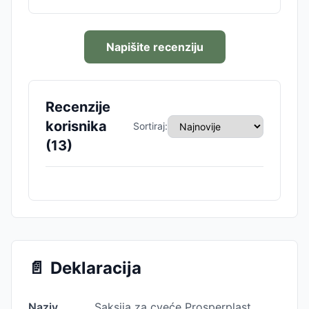
Napišite recenziju
Recenzije
korisnika
Sortiraj:
(
13
)
📄
Deklaracija
Naziv
Saksija za cveće Prosperplast