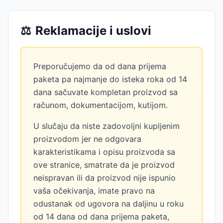
⚖️
Reklamacije i uslovi
Preporučujemo da od dana prijema
paketa pa najmanje do isteka roka od 14
dana sačuvate kompletan proizvod sa
računom, dokumentacijom, kutijom.
U slučaju da niste zadovoljni kupljenim
proizvodom jer ne odgovara
karakteristikama i opisu proizvoda sa
ove stranice, smatrate da je proizvod
neispravan ili da proizvod nije ispunio
vaša očekivanja, imate pravo na
odustanak od ugovora na daljinu u roku
od 14 dana od dana prijema paketa,