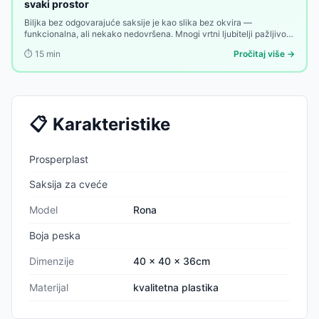
svaki prostor
Biljka bez odgovarajuće saksije je kao slika bez okvira —
funkcionalna, ali nekako nedovršena. Mnogi vrtni ljubitelji pažljivo
biraju biljke, zemlja, đubrivo i raspored — a onda uzmu prvu saksiju
⏱️
15
min
Pročitaj više →
koja im dođe pod ruku. Greška koja se vidi.
📋
Karakteristike
Prosperplast
Saksija za cveće
Model
Rona
Boja peska
Dimenzije
40 x 40 x 36cm
Materijal
kvalitetna plastika