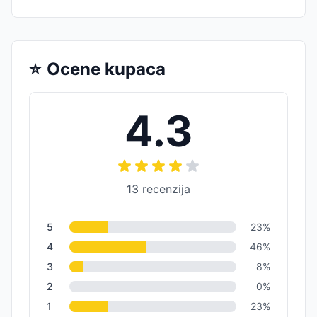
⭐
Ocene kupaca
4.3
13
recenzija
5
23
%
4
46
%
3
8
%
2
0
%
1
23
%