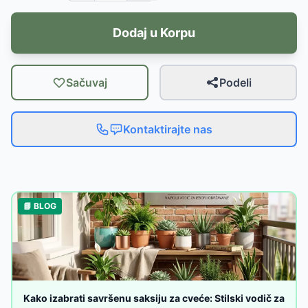
Dodaj u Korpu
Sačuvaj
Podeli
Kontaktirajte nas
📘 BLOG
Kako izabrati savršenu saksiju za cveće: Stilski vodič za