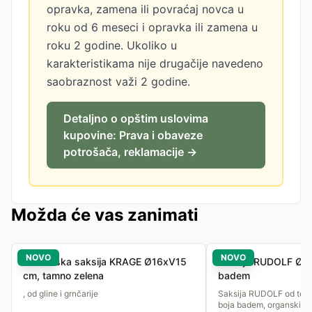
opravka, zamena ili povraćaj novca u
roku od 6 meseci i opravka ili zamena u
roku 2 godine. Ukoliko u
karakteristikama nije drugačije navedeno
saobraznost važi 2 godine.
Detaljno o opštim uslovima
kupovine: Prava i obaveze
potrošača, reklamacije →
Možda će vas zanimati
NOVO
NOVO
Baštenska saksija KRAGE Ø16xV15
Saksija RUDOLF Ø18
cm, tamno zelena
badem
, od gline i grnčarije
Saksija RUDOLF od tera
boja badem, organski ob