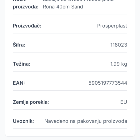
proizvoda:
Rona 40cm Sand
Proizvođač:
Prosperplast
Šifra:
118023
Težina:
1.99
kg
EAN:
5905197773544
Zemlja porekla:
EU
Uvoznik:
Navedeno na pakovanju proizvoda