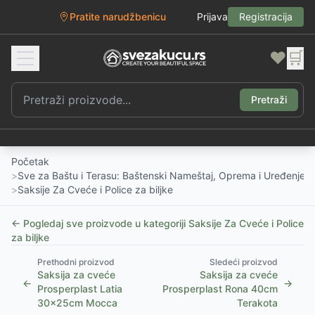
Pratite narudžbenicu
Prijava
Registracija
❤️
🛒
Pretraži
Početak
>
Sve za Baštu i Terasu: Baštenski Nameštaj, Oprema i Uređenje D
>
Saksije Za Cveće i Police za biljke
← Pogledaj sve proizvode u kategoriji
Saksije Za Cveće i Police
za biljke
Prethodni proizvod
Sledeći proizvod
Saksija za cveće
Saksija za cveće
←
→
Prosperplast Latia
Prosperplast Rona 40cm
30x25cm Mocca
Terakota