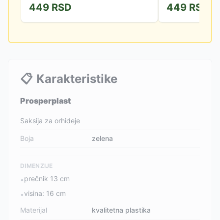
449
RSD
449
RSD
daće unikatan...
d15 x v13cm.
📋
Karakteristike
Prosperplast
Saksija za orhideje
Boja
zelena
DIMENZIJE
prečnik 13 cm
•
visina: 16 cm
•
Materijal
kvalitetna plastika