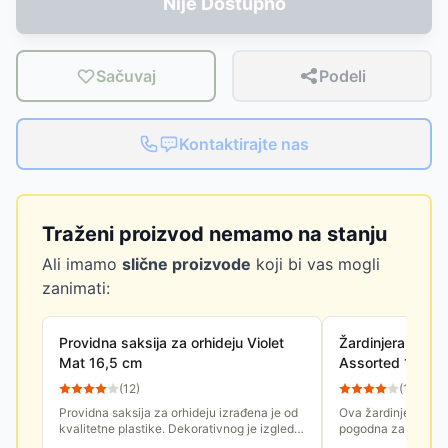
Nije Dostupno
Sačuvaj
Podeli
Kontaktirajte nas
Traženi proizvod nemamo na stanju
Ali imamo
slične proizvode
koji bi vas mogli
zanimati:
Providna saksija za orhideju Violet
Žardinjera Mat 
Mat 16,5 cm
Assorted 1kom.
(
12
)
(
15
)
Providna saksija za orhideju izrađena je od
Ova žardinjenjera 
kvalitetne plastike. Dekorativnog je izgleda
pogodna za ulepšav
a jednostavnan oblik i praktičnost saksije
terasa, balkona i dv