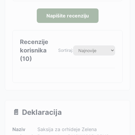
Napišite recenziju
Recenzije
korisnika
Sortiraj:
(
10
)
📄
Deklaracija
Naziv
Saksija za orhideje Zelena