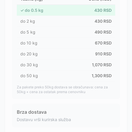
✓
do
0.5
kg
430
RSD
do
2
kg
430
RSD
do
5
kg
490
RSD
do
10
kg
670
RSD
do
20
kg
910
RSD
do
30
kg
1,070
RSD
do
50
kg
1,300
RSD
Za pakete preko 50kg dostava se obračunava: cena za
50kg + cena za ostatak prema cenovniku
Brza dostava
Dostavu vrši kurirska služba