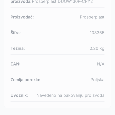
proizvoda:
Prosperplast DUOW130P-CPY2
Proizvođač:
Prosperplast
Šifra:
103365
Težina:
0.20
kg
EAN:
N/A
Zemlja porekla:
Poljska
Uvoznik:
Navedeno na pakovanju proizvoda