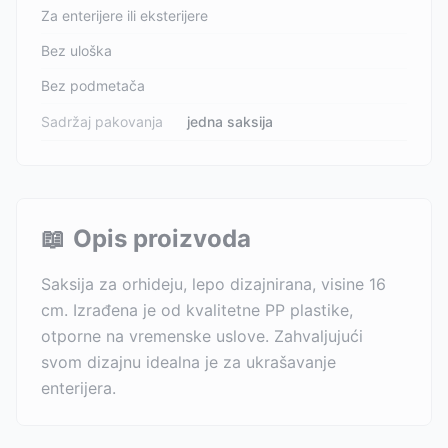
Za enterijere ili eksterijere
Bez uloška
Bez podmetača
Sadržaj pakovanja
jedna saksija
📖
Opis proizvoda
Saksija za orhideju, lepo dizajnirana, visine 16
cm. Izrađena je od kvalitetne PP plastike,
otporne na vremenske uslove. Zahvaljujući
svom dizajnu idealna je za ukrašavanje
enterijera.