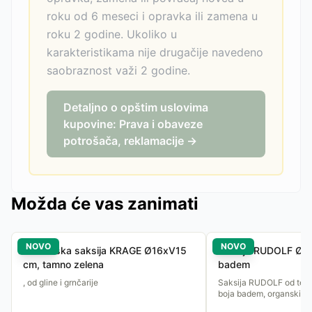
roku od 6 meseci i opravka ili zamena u
roku 2 godine. Ukoliko u
karakteristikama nije drugačije navedeno
saobraznost važi 2 godine.
Detaljno o opštim uslovima
kupovine: Prava i obaveze
potrošača, reklamacije →
Možda će vas zanimati
NOVO
NOVO
Baštenska saksija KRAGE Ø16xV15
Saksija RUDOLF Ø18
cm, tamno zelena
badem
, od gline i grnčarije
Saksija RUDOLF od tera
boja badem, organski ob