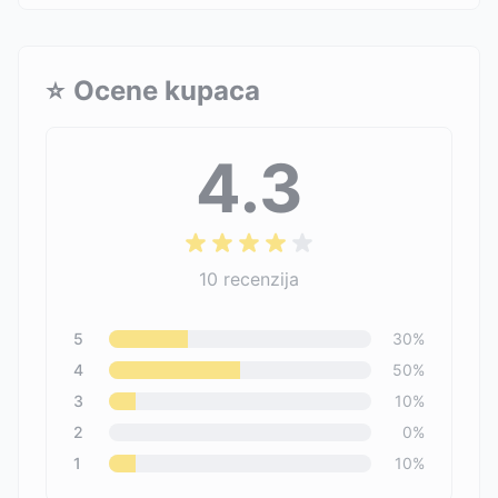
⭐
Ocene kupaca
4.3
10
recenzija
5
30
%
4
50
%
3
10
%
2
0
%
1
10
%