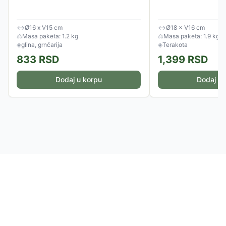
↔
Ø16 x V15 cm
↔
Ø18 × V16 cm
⚖
Masa paketa: 1.2 kg
⚖
Masa paketa: 1.9 kg
◈
glina, grnčarija
◈
Terakota
833
RSD
1,399
RSD
Dodaj u korpu
Dodaj u 