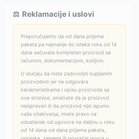
⚖️
Reklamacije i uslovi
Preporučujemo da od dana prijema
paketa pa najmanje do isteka roka od 14
dana sačuvate kompletan proizvod sa
računom, dokumentacijom, kutijom.
U slučaju da niste zadovoljni kupljenim
proizvodom jer ne odgovara
karakteristikama i opisu proizvoda sa
ove stranice, smatrate da je proizvod
neispravan ili da proizvod nije ispunio
vaša očekivanja, imate pravo na
odustanak od ugovora na daljinu u roku
od 14 dana od dana prijema paketa,
opravka, zamena ili povraćaj novca u