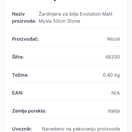
Naziv
Žardinjera za bilje Evolution Matt
proizvoda:
Mysia 50cm Stone
Proizvođač:
Nicoli
Šifra:
48330
Težina:
0.40
kg
EAN:
N/A
Zemlja porekla:
Italija
Uvoznik:
Navedeno na pakovanju proizvoda