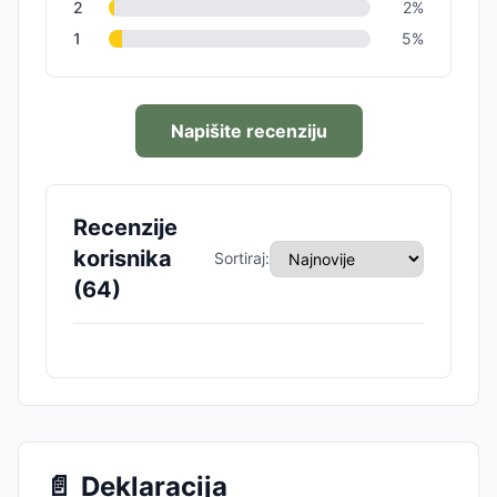
2
2
%
1
5
%
Napišite recenziju
Recenzije
korisnika
Sortiraj:
(
64
)
📄
Deklaracija