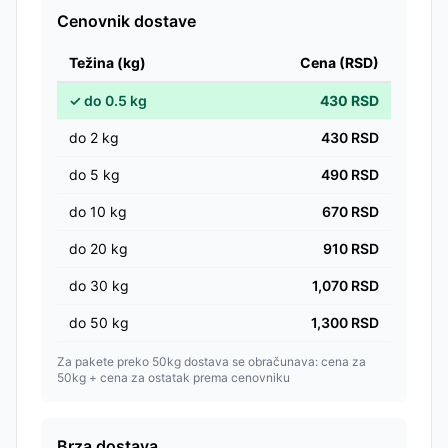
Cenovnik dostave
Težina (kg)
Cena (RSD)
✓
do
0.5
kg
430
RSD
do
2
kg
430
RSD
do
5
kg
490
RSD
do
10
kg
670
RSD
do
20
kg
910
RSD
do
30
kg
1,070
RSD
do
50
kg
1,300
RSD
Za pakete preko 50kg dostava se obračunava: cena za
50kg + cena za ostatak prema cenovniku
Brza dostava