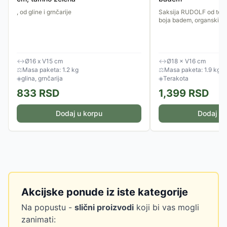
, od gline i grnčarije
Saksija RUDOLF od tera
boja badem, organski ob
↔
Ø16 x V15 cm
↔
Ø18 × V16 cm
⚖
Masa paketa: 1.2 kg
⚖
Masa paketa: 1.9 kg
◈
glina, grnčarija
◈
Terakota
833
RSD
1,399
RSD
Dodaj u korpu
Dodaj u 
Akcijske ponude iz iste kategorije
Na popustu -
slični proizvodi
koji bi vas mogli
zanimati: