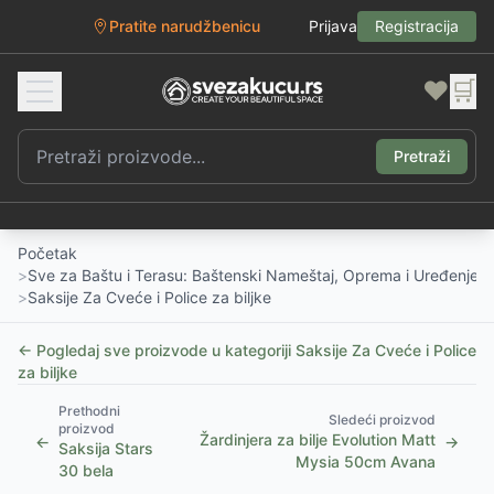
Pratite narudžbenicu
Prijava
Registracija
❤️
🛒
Pretraži
Početak
>
Sve za Baštu i Terasu: Baštenski Nameštaj, Oprema i Uređenje D
>
Saksije Za Cveće i Police za biljke
← Pogledaj sve proizvode u kategoriji
Saksije Za Cveće i Police
za biljke
Prethodni
Sledeći proizvod
proizvod
Žardinjera za bilje Evolution Matt
←
→
Saksija Stars
Mysia 50cm Avana
30 bela