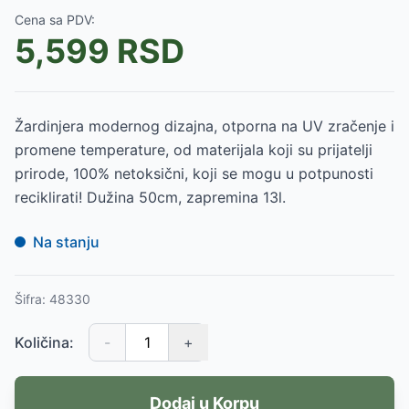
Cena sa PDV:
5,599
RSD
Žardinjera modernog dizajna, otporna na UV zračenje i
promene temperature, od materijala koji su prijatelji
prirode, 100% netoksični, koji se mogu u potpunosti
reciklirati! Dužina 50cm, zapremina 13l.
Na stanju
Šifra:
48330
Količina:
-
+
Dodaj u Korpu