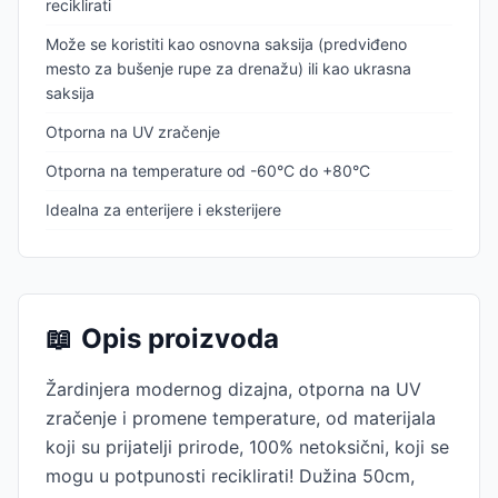
reciklirati
Može se koristiti kao osnovna saksija (predviđeno
mesto za bušenje rupe za drenažu) ili kao ukrasna
saksija
Otporna na UV zračenje
Otporna na temperature od -60°C do +80°C
Idealna za enterijere i eksterijere
📖
Opis proizvoda
Žardinjera modernog dizajna, otporna na UV
zračenje i promene temperature, od materijala
koji su prijatelji prirode, 100% netoksični, koji se
mogu u potpunosti reciklirati! Dužina 50cm,