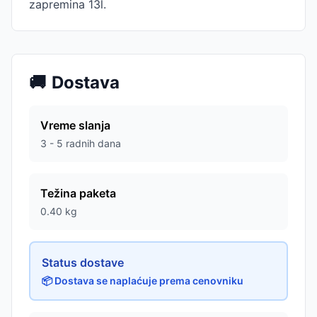
zapremina 13l.
🚚
Dostava
Vreme slanja
3 - 5 radnih dana
Težina paketa
0.40
kg
Status dostave
📦 Dostava se naplaćuje prema cenovniku