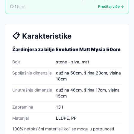
biraju biljke, zemlja, đubrivo i raspored — a onda uzmu prvu saksiju
⏱️
15
min
Pročitaj više →
koja im dođe pod ruku. Greška koja se vidi.
📋
Karakteristike
Žardinjera za bilje Evolution Matt Mysia 50cm
Boja
stone - siva, mat
Spoljašnje dimenzije
dužina 50cm, širina 20cm, visina
18cm
Unutrašnje dimenzje
dužina 46cm, širina 17cm, visina
15cm
Zapremina
13 l
Materijal
LLDPE, PP
100% netoksični materijali koji se mogu u potpunosti