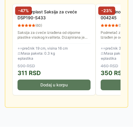
-
47
%
-
23
%
Prosperplast Saksija za cveće
Di Martino Podm
DSP190-S433
004245
(
60
)
(
57
)
Saksija za cveće izrađena od otporne
Podmetač za saksij
plastike visokog kvaliteta. Dizajnirana je
Izrađen je od kvalit
tako da se savršeno uklapa u moderan
enterijer.
↔
prečnik 19 cm, visina 16 cm
↔
prečnik 31 cm, v
⚖
Masa paketa: 0.3 kg
⚖
Masa paketa: 0.2
◈
plastika
◈
plastika
590
RSD
460
RSD
311
RSD
350
RSD
Dodaj u korpu
Doda