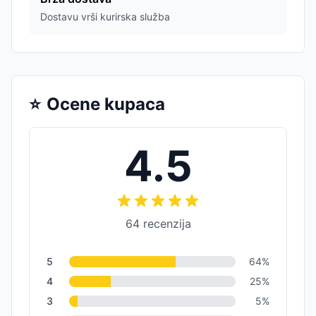
Dostavu vrši kurirska služba
⭐
Ocene kupaca
4.5
64
recenzija
5
64
%
4
25
%
3
5
%