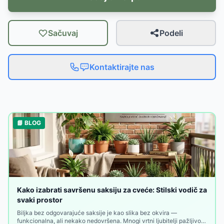
Sačuvaj
Podeli
Kontaktirajte nas
📘 BLOG
Kako izabrati savršenu saksiju za cveće: Stilski vodič za
svaki prostor
Biljka bez odgovarajuće saksije je kao slika bez okvira —
funkcionalna, ali nekako nedovršena. Mnogi vrtni ljubitelji pažljivo