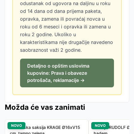
odustanak od ugovora na daljinu u roku
od 14 dana od dana prijema paketa,
opravka, zamena ili povraćaj novca u
roku od 6 meseci i opravka ili zamena u
roku 2 godine. Ukoliko u
karakteristikama nije drugačije navedeno
saobraznost važi 2 godine.
Detaljno o opštim uslovima
kupovine: Prava i obaveze
potrošača, reklamacije →
Možda će vas zanimati
NOVO
NOVO
Baštenska saksija KRAGE Ø16xV15
Saksija RUDOLF Ø18
cm, tamno zelena
badem