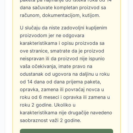
dana sačuvate kompletan proizvod sa
računom, dokumentacijom, kutijom.
U slučaju da niste zadovoljni kupljenim
proizvodom jer ne odgovara
karakteristikama i opisu proizvoda sa
ove stranice, smatrate da je proizvod
neispravan ili da proizvod nije ispunio
vaša očekivanja, imate pravo na
odustanak od ugovora na daljinu u roku
od 14 dana od dana prijema paketa,
opravka, zamena ili povraćaj novca u
roku od 6 meseci i opravka ili zamena u
roku 2 godine. Ukoliko u
karakteristikama nije drugačije navedeno
saobraznost važi 2 godine.