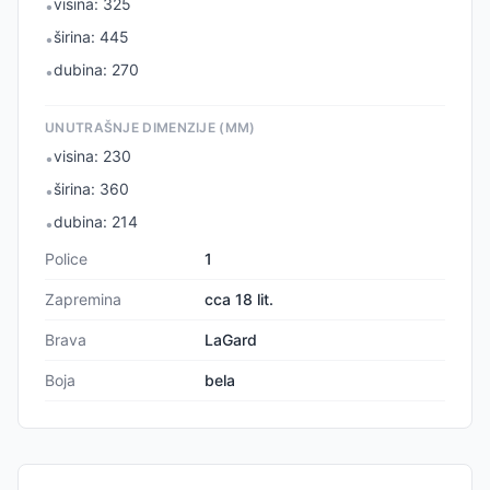
visina: 325
•
širina: 445
•
dubina: 270
•
UNUTRAŠNJE DIMENZIJE (MM)
visina: 230
•
širina: 360
•
dubina: 214
•
Police
1
Zapremina
cca 18 lit.
Brava
LaGard
Boja
bela