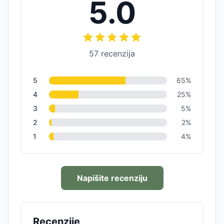
5.0
57
recenzija
5
65
%
4
25
%
3
5
%
2
2
%
1
4
%
Napišite recenziju
Recenzije