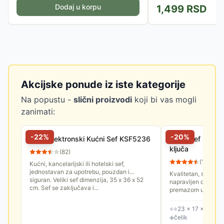
Dodaj u korpu
1,499
RSD
Akcijske ponude iz iste kategorije
Na popustu -
slični proizvodi
koji bi vas mogli
zanimati:
-
22
%
-
20
%
Veliki Elektronski Kućni Sef KSF5236
Kućni Sef sa Me
ključa
(
82
)
(
15
)
Kućni, kancelarijski ili hotelski sef,
jednostavan za upotrebu, pouzdan i
Kvalitetan, sef sa
siguran. Veliki sef dimenzija, 35 x 36 x 52
napravljen od čelika
cm. Sef se zaključava i...
premazom u prahu s
strane. Spoljne dime
↔
23 × 17 × 17 cm
◈
čelik