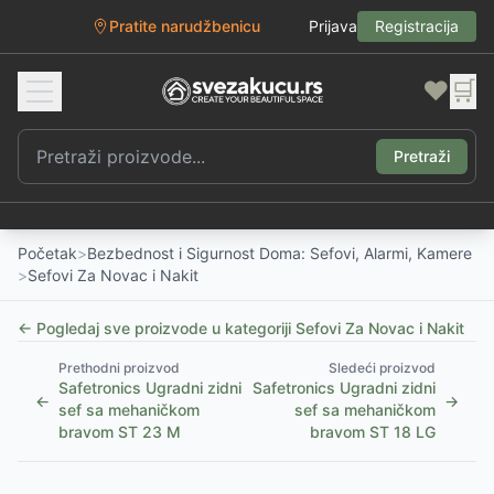
Pratite narudžbenicu
Prijava
Registracija
❤️
🛒
Pretraži
Početak
>
Bezbednost i Sigurnost Doma: Sefovi, Alarmi, Kamere
>
Sefovi Za Novac i Nakit
← Pogledaj sve proizvode u kategoriji
Sefovi Za Novac i Nakit
Prethodni proizvod
Sledeći proizvod
Safetronics Ugradni zidni
Safetronics Ugradni zidni
←
→
sef sa mehaničkom
sef sa mehaničkom
bravom ST 23 M
bravom ST 18 LG
1
/
3