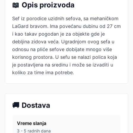
📖
Opis proizvoda
Sef iz porodice uzidnih sefova, sa mehaničkom
LaGard bravom. Ima povećanu dubinu od 27 cm
i kao takav pogodan je za objekte gde je
debljina zidova veća. Ugradnjom ovog sefa u
odnosu na pliće sefove dobijate mnogo više
korisnog prostora. U sefu se nalazi polica koja
je postavljena na sredinu i može se izvaditi u
koliko za time ima potrebe.
🚚
Dostava
Vreme slanja
3 - 5 radnih dana