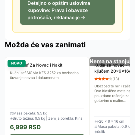
Detaljno o opštim uslovima
kupovine: Prava i obaveze
potrošača, reklamacije →
Možda će vas zanimati
Nema na stanju
NOVO
Kućni Sef Za Novac i Nakit
Kutija za novac - me
ključem 20x9x16cm
Kućni sef SIGMA KFS 3252 za bezbedno
čuvanje novca i dokumenata
(
13
)
Obezbedite mir i zaštitit
Ova klasična metalna ka
pouzdano rešenje za pr
gotovine u malim...
⚖
Masa paketa: 9.5 kg
◈
Bruto težina: 9.5 kg | Zemlja porekla: Kina
↔
20 × 9 × 16 cm
6,999
RSD
⚖
Masa paketa: 0.9 kg
◈
čelik