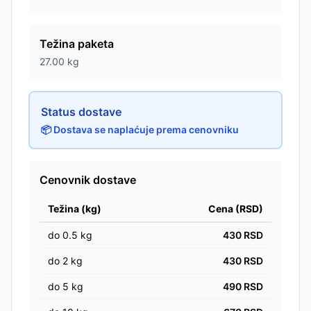
Težina paketa
27.00
kg
Status dostave
📦 Dostava se naplaćuje prema cenovniku
Cenovnik dostave
Težina (kg)
Cena (RSD)
do
0.5
kg
430
RSD
do
2
kg
430
RSD
do
5
kg
490
RSD