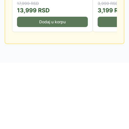
17,999
RSD
3,999
RSD
13,999
RSD
3,199
RSD
Dodaj u korpu
Doda