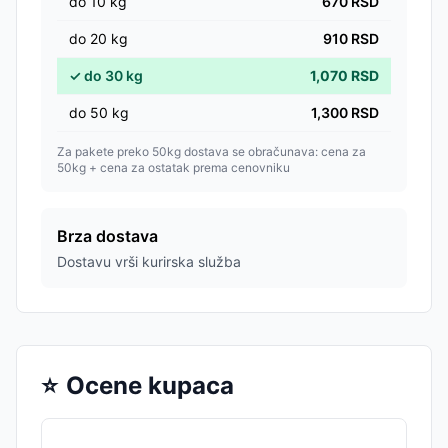
do
10
kg
670
RSD
do
20
kg
910
RSD
✓
do
30
kg
1,070
RSD
do
50
kg
1,300
RSD
Za pakete preko 50kg dostava se obračunava: cena za
50kg + cena za ostatak prema cenovniku
Brza dostava
Dostavu vrši kurirska služba
⭐
Ocene kupaca