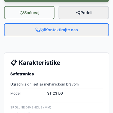
Sačuvaj
Podeli
Kontaktirajte nas
📋
Karakteristike
Safetronics
Ugradni zidni sef sa mehaničkom bravom
Model
ST 23 LG
SPOLJNE DIMENZIJE (MM)