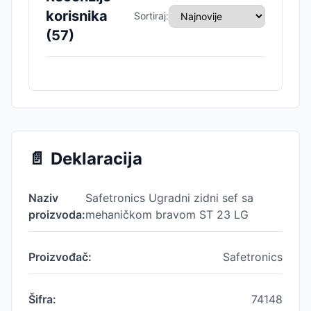
korisnika
Sortiraj:
(
57
)
📄
Deklaracija
Naziv
Safetronics Ugradni zidni sef sa
proizvoda:
mehaničkom bravom ST 23 LG
Proizvođač:
Safetronics
Šifra:
74148