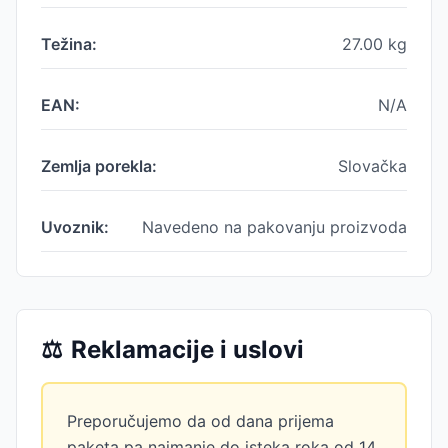
Težina:
27.00
kg
EAN:
N/A
Zemlja porekla:
Slovačka
Uvoznik:
Navedeno na pakovanju proizvoda
⚖️
Reklamacije i uslovi
Preporučujemo da od dana prijema
paketa pa najmanje do isteka roka od 14