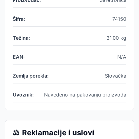
Proizvođač:
Safetronics
Šifra:
74150
Težina:
31.00
kg
EAN:
N/A
Zemlja porekla:
Slovačka
Uvoznik:
Navedeno na pakovanju proizvoda
⚖️
Reklamacije i uslovi