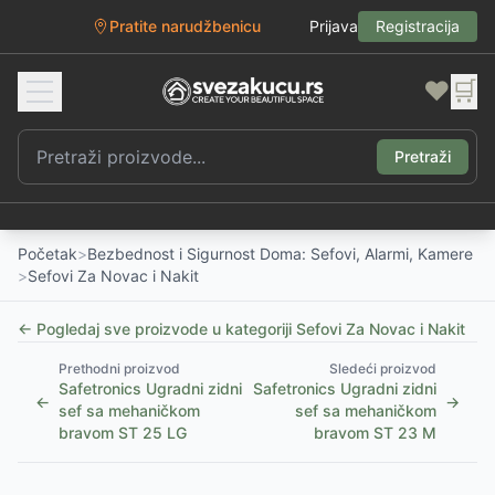
Pratite narudžbenicu
Prijava
Registracija
❤️
🛒
Pretraži
Početak
>
Bezbednost i Sigurnost Doma: Sefovi, Alarmi, Kamere
>
Sefovi Za Novac i Nakit
← Pogledaj sve proizvode u kategoriji
Sefovi Za Novac i Nakit
Prethodni proizvod
Sledeći proizvod
Safetronics Ugradni zidni
Safetronics Ugradni zidni
←
→
sef sa mehaničkom
sef sa mehaničkom
bravom ST 25 LG
bravom ST 23 M
1
/
2