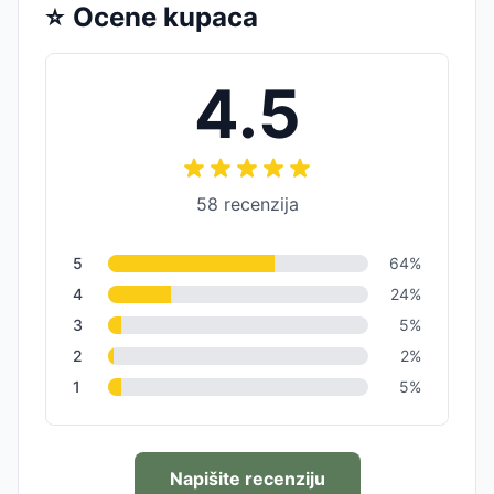
⭐
Ocene kupaca
4.5
58
recenzija
5
64
%
4
24
%
3
5
%
2
2
%
1
5
%
Napišite recenziju