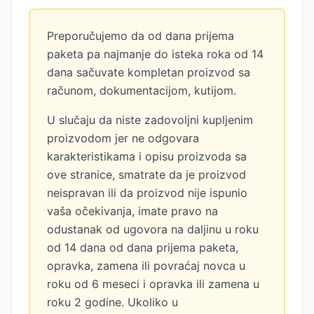
Preporučujemo da od dana prijema
paketa pa najmanje do isteka roka od 14
dana sačuvate kompletan proizvod sa
računom, dokumentacijom, kutijom.
U slučaju da niste zadovoljni kupljenim
proizvodom jer ne odgovara
karakteristikama i opisu proizvoda sa
ove stranice, smatrate da je proizvod
neispravan ili da proizvod nije ispunio
vaša očekivanja, imate pravo na
odustanak od ugovora na daljinu u roku
od 14 dana od dana prijema paketa,
opravka, zamena ili povraćaj novca u
roku od 6 meseci i opravka ili zamena u
roku 2 godine. Ukoliko u