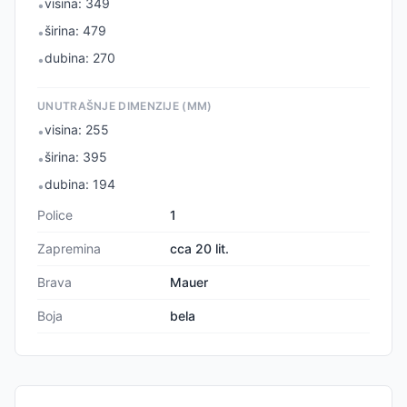
visina: 349
•
širina: 479
•
dubina: 270
•
UNUTRAŠNJE DIMENZIJE (MM)
visina: 255
•
širina: 395
•
dubina: 194
•
Police
1
Zapremina
cca 20 lit.
Brava
Mauer
Boja
bela