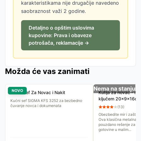
karakteristikama nije drugačije navedeno
saobraznost važi 2 godine.
Detaljno o opštim uslovima
kupovine: Prava i obaveze
potrošača, reklamacije →
Možda će vas zanimati
Nema na stanju
NOVO
Kućni Sef Za Novac i Nakit
Kutija za novac - me
ključem 20x9x16cm
Kućni sef SIGMA KFS 3252 za bezbedno
čuvanje novca i dokumenata
(
13
)
Obezbedite mir i zaštitit
Ova klasična metalna ka
pouzdano rešenje za pr
gotovine u malim...