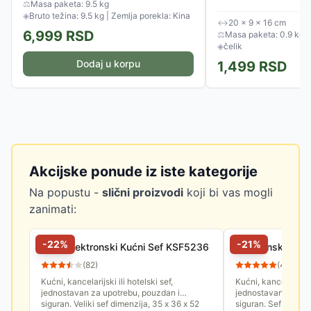
⚖
Masa paketa: 9.5 kg
◈
Bruto težina: 9.5 kg | Zemlja porekla: Kina
↔
20 × 9 × 16 cm
6,999
RSD
⚖
Masa paketa: 0.9 kg
◈
čelik
Dodaj u korpu
1,499
RSD
Akcijske ponude iz iste kategorije
Na popustu -
slični proizvodi
koji bi vas mogli
zanimati:
-
22
%
-
21
%
Veliki Elektronski Kućni Sef KSF5236
E
(
82
)
(
47
)
Kućni, kancelarijski ili hotelski sef,
Kućni, kancelarijski 
jednostavan za upotrebu, pouzdan i
jednostavan za upo
siguran. Veliki sef dimenzija, 35 x 36 x 52
siguran. Sef je sta