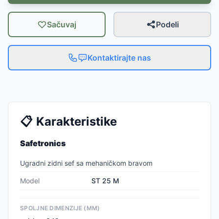
Sačuvaj
Podeli
Kontaktirajte nas
📋
Karakteristike
Safetronics
Ugradni zidni sef sa mehaničkom bravom
Model
ST 25 M
SPOLJNE DIMENZIJE (MM)