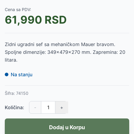
Cena sa PDV:
61,990
RSD
Zidni ugradni sef sa mehaničkom Mauer bravom.
Spoljne dimenzije: 349x479x270 mm. Zapremina: 20
litara.
Na stanju
Šifra:
74150
Količina:
-
+
Dodaj u Korpu