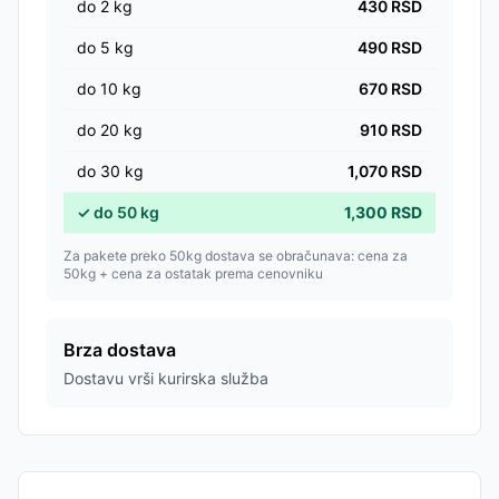
do
2
kg
430
RSD
do
5
kg
490
RSD
do
10
kg
670
RSD
do
20
kg
910
RSD
do
30
kg
1,070
RSD
✓
do
50
kg
1,300
RSD
Za pakete preko 50kg dostava se obračunava: cena za
50kg + cena za ostatak prema cenovniku
Brza dostava
Dostavu vrši kurirska služba