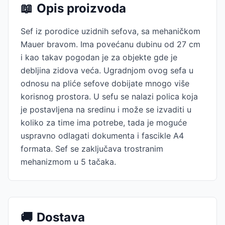
📖
Opis proizvoda
Sef iz porodice uzidnih sefova, sa mehaničkom
Mauer bravom. Ima povećanu dubinu od 27 cm
i kao takav pogodan je za objekte gde je
debljina zidova veća. Ugradnjom ovog sefa u
odnosu na pliće sefove dobijate mnogo više
korisnog prostora. U sefu se nalazi polica koja
je postavljena na sredinu i može se izvaditi u
koliko za time ima potrebe, tada je moguće
uspravno odlagati dokumenta i fascikle A4
formata. Sef se zaključava trostranim
mehanizmom u 5 tačaka.
🚚
Dostava