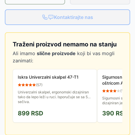
Kontaktirajte nas
Traženi proizvod nemamo na stanju
Ali imamo
slične proizvode
koji bi vas mogli
zanimati:
Iskra Univerzalni skalpel 47-T1
Sigurnosni skal
oštricom Alco 1
(
57
)
(
11
)
Univerzalni skalpel, ergonomski dizajniran
tako da lepo leži u ruci. Isporučuje se sa 5
Sigurnosni skalpel
sečiva.
dizajniran je tako 
uvuče pod dejstvo
899
RSD
390
RSD