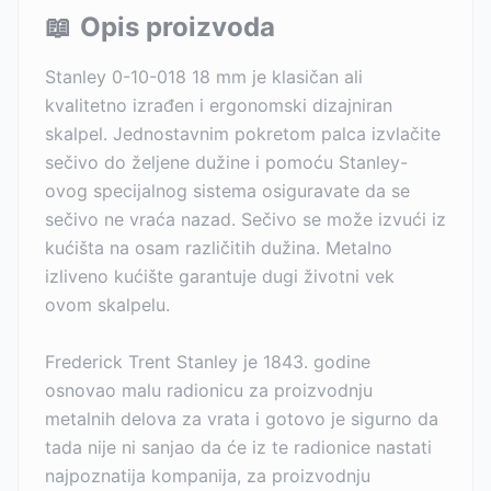
📖
Opis proizvoda
Stanley 0-10-018 18 mm je klasičan ali
kvalitetno izrađen i ergonomski dizajniran
skalpel. Jednostavnim pokretom palca izvlačite
sečivo do željene dužine i pomoću Stanley-
ovog specijalnog sistema osiguravate da se
sečivo ne vraća nazad. Sečivo se može izvući iz
kućišta na osam različitih dužina. Metalno
izliveno kućište garantuje dugi životni vek
ovom skalpelu.
Frederick Trent Stanley je 1843. godine
osnovao malu radionicu za proizvodnju
metalnih delova za vrata i gotovo je sigurno da
tada nije ni sanjao da će iz te radionice nastati
najpoznatija kompanija, za proizvodnju