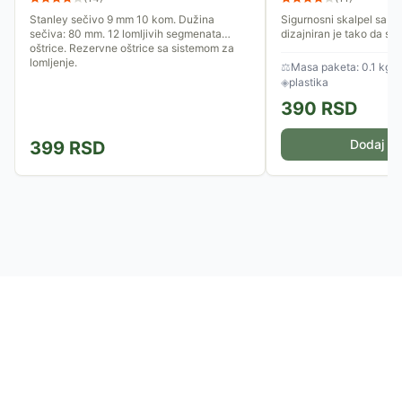
Stanley sečivo 9 mm 10 kom. Dužina
Sigurnosni skalpel sa p
sečiva: 80 mm. 12 lomljivih segmenata
dizajniran je tako da se
oštrice. Rezervne oštrice sa sistemom za
uvuče pod dejstvom opr
lomljenje.
⚖
Masa paketa: 0.1 kg
◈
plastika
390
RSD
Dodaj u 
399
RSD