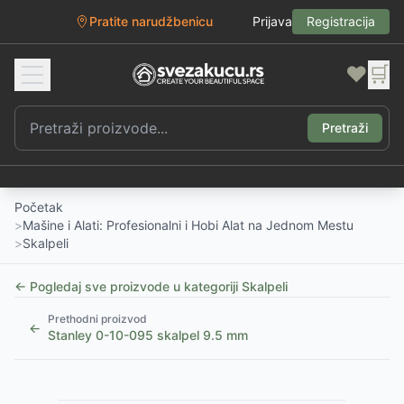
Pratite narudžbenicu
Prijava
Registracija
❤️
🛒
Pretraži
Početak
>
Mašine i Alati: Profesionalni i Hobi Alat na Jednom Mestu
>
Skalpeli
← Pogledaj sve proizvode u kategoriji
Skalpeli
Prethodni proizvod
←
Stanley 0-10-095 skalpel 9.5 mm
1
/
5