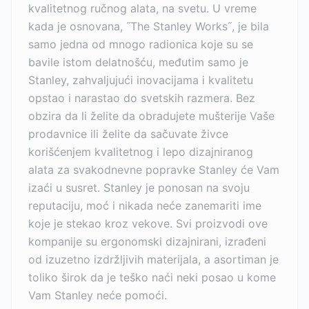
kvalitetnog ručnog alata, na svetu. U vreme
kada je osnovana, ˝The Stanley Works˝, je bila
samo jedna od mnogo radionica koje su se
bavile istom delatnošću, međutim samo je
Stanley, zahvaljujući inovacijama i kvalitetu
opstao i narastao do svetskih razmera. Bez
obzira da li želite da obradujete mušterije Vaše
prodavnice ili želite da sačuvate živce
korišćenjem kvalitetnog i lepo dizajniranog
alata za svakodnevne popravke Stanley će Vam
izaći u susret. Stanley je ponosan na svoju
reputaciju, moć i nikada neće zanemariti ime
koje je stekao kroz vekove. Svi proizvodi ove
kompanije su ergonomski dizajnirani, izrađeni
od izuzetno izdržljivih materijala, a asortiman je
toliko širok da je teško naći neki posao u kome
Vam Stanley neće pomoći.