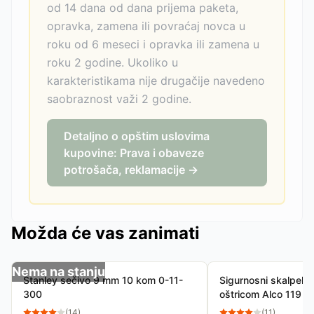
od 14 dana od dana prijema paketa,
opravka, zamena ili povraćaj novca u
roku od 6 meseci i opravka ili zamena u
roku 2 godine. Ukoliko u
karakteristikama nije drugačije navedeno
saobraznost važi 2 godine.
Detaljno o opštim uslovima
kupovine: Prava i obaveze
potrošača, reklamacije →
Možda će vas zanimati
Nema na stanju
Stanley sečivo 9 mm 10 kom 0-11-
Sigurnosni skalpel 
300
oštricom Alco 119
(
14
)
(
11
)