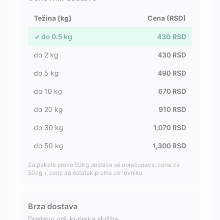
Težina (kg)
Cena (RSD)
✓
do
0.5
kg
430
RSD
do
2
kg
430
RSD
do
5
kg
490
RSD
do
10
kg
670
RSD
do
20
kg
910
RSD
do
30
kg
1,070
RSD
do
50
kg
1,300
RSD
Za pakete preko 50kg dostava se obračunava: cena za
50kg + cena za ostatak prema cenovniku
Brza dostava
Dostavu vrši kurirska služba