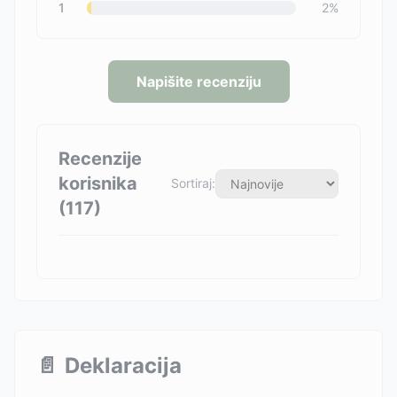
1
2
%
Napišite recenziju
Recenzije
korisnika
Sortiraj:
(
117
)
📄
Deklaracija