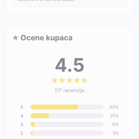
⭐
Ocene kupaca
4.5
117
recenzija
5
65
%
4
25
%
3
6
%
2
3
%