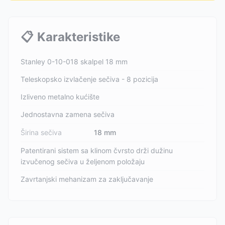
📋
Karakteristike
Stanley 0-10-018 skalpel 18 mm
Teleskopsko izvlačenje sečiva - 8 pozicija
Izliveno metalno kućište
Jednostavna zamena sečiva
Širina sečiva
18 mm
Patentirani sistem sa klinom čvrsto drži dužinu
izvučenog sečiva u željenom položaju
Zavrtanjski mehanizam za zaključavanje