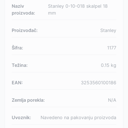
Naziv
Stanley 0-10-018 skalpel 18
proizvoda:
mm
Proizvođač:
Stanley
Šifra:
1177
Težina:
0.15
kg
EAN:
3253560100186
Zemlja porekla:
N/A
Uvoznik:
Navedeno na pakovanju proizvoda