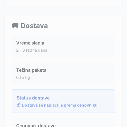
🚚
Dostava
Vreme slanja
2 - 3 radna dana
Težina paketa
0.15
kg
Status dostave
📦 Dostava se naplaćuje prema cenovniku
Cenovnik dostave