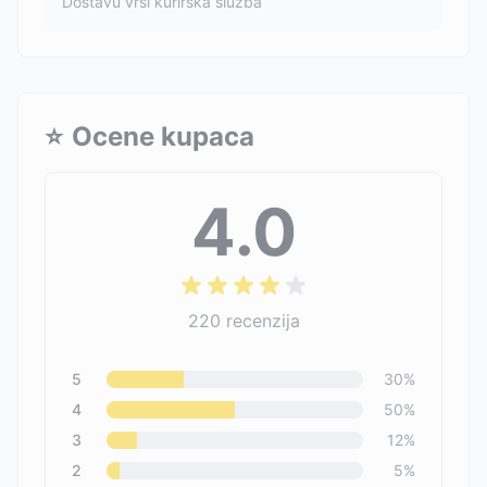
Dostavu vrši kurirska služba
⭐
Ocene kupaca
4.0
220
recenzija
5
30
%
4
50
%
3
12
%
2
5
%