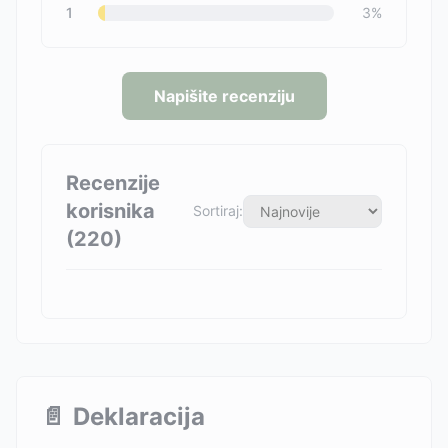
1
3
%
Napišite recenziju
Recenzije
korisnika
Sortiraj:
(
220
)
📄
Deklaracija