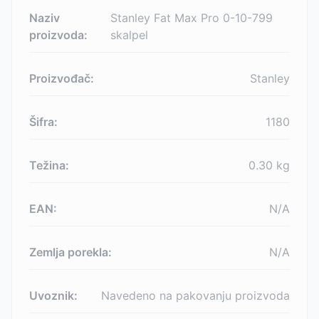
Naziv
Stanley Fat Max Pro 0-10-799
proizvoda:
skalpel
Proizvođač:
Stanley
Šifra:
1180
Težina:
0.30
kg
EAN:
N/A
Zemlja porekla:
N/A
Uvoznik:
Navedeno na pakovanju proizvoda