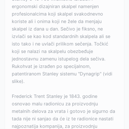
ergonomski dizajniran skalpel namenjen
profesionalcima koji skalpel svakodnevno
koriste ali i onima koji ne žele da menjaju
skalpel iz dana u dan. Sečivo je fiksno, ne
izvlači se kao kod standardnih skalpela ali se
isto tako i ne uvlači prilikom sečenja. Točkić
koji se nalazi na skalpelu obezbeđuje
jednostavnu zamenu istupelog dela sečiva.
Rukohvat je izrađen po specijalnom,
patentiranom Stanley sistemu "Dynagrip" (vidi
slike).
Frederick Trent Stanley je 1843. godine
osnovao malu radionicu za proizvodnju
metalnih delova za vrata i gotovo je sigurno da
tada nije ni sanjao da će iz te radionice nastati
najpoznatija kompanija, za proizvodnju