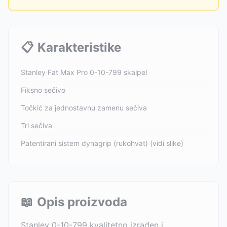
📋
Karakteristike
Stanley Fat Max Pro 0-10-799 skalpel
Fiksno sečivo
Točkić za jednostavnu zamenu sečiva
Tri sečiva
Patentirani sistem dynagrip (rukohvat) (vidi slike)
📖
Opis proizvoda
Stanley 0-10-799 kvalitetno izrađen i