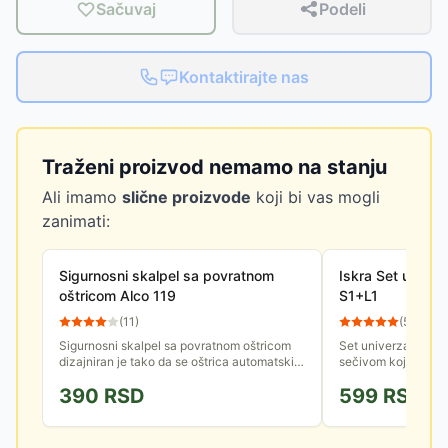
Sačuvaj
Podeli
Kontaktirajte nas
Traženi proizvod nemamo na stanju
Ali imamo
slične proizvode
koji bi vas mogli
zanimati:
Sigurnosni skalpel sa povratnom
Iskra Set univer
oštricom Alco 119
S1+L1
(
11
)
(
57
)
Sigurnosni skalpel sa povratnom oštricom
Set univerzalnih sk
dizajniran je tako da se oštrica automatski
sečivom koje ima 7 
uvuče pod dejstvom opruge.
veći i jedan manji s
390
RSD
599
RSD