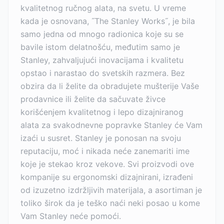
kvalitetnog ručnog alata, na svetu. U vreme
kada je osnovana, ˝The Stanley Works˝, je bila
samo jedna od mnogo radionica koje su se
bavile istom delatnošću, međutim samo je
Stanley, zahvaljujući inovacijama i kvalitetu
opstao i narastao do svetskih razmera. Bez
obzira da li želite da obradujete mušterije Vaše
prodavnice ili želite da sačuvate živce
korišćenjem kvalitetnog i lepo dizajniranog
alata za svakodnevne popravke Stanley će Vam
izaći u susret. Stanley je ponosan na svoju
reputaciju, moć i nikada neće zanemariti ime
koje je stekao kroz vekove. Svi proizvodi ove
kompanije su ergonomski dizajnirani, izrađeni
od izuzetno izdržljivih materijala, a asortiman je
toliko širok da je teško naći neki posao u kome
Vam Stanley neće pomoći.