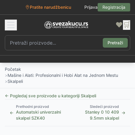
Pratite narudžbenicu
Prijava
Registracija
❤️
🛒
Pretraži
Početak
>
Mašine i Alati: Profesionalni i Hobi Alat na Jednom Mestu
>
Skalpeli
← Pogledaj sve proizvode u kategoriji
Skalpeli
Prethodni proizvod
Sledeći proizvod
Automatski univerzalni
Stanley 0 10 409
←
→
skalpel SZK40
9.5mm skalpel
1
/
5