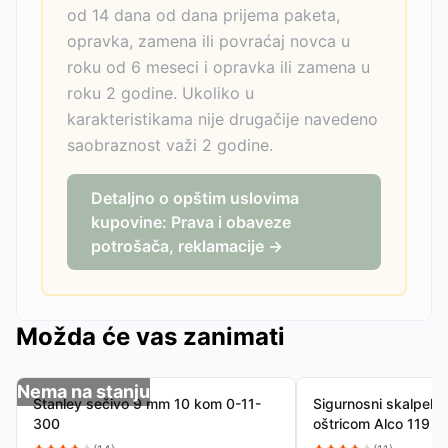
od 14 dana od dana prijema paketa,
opravka, zamena ili povraćaj novca u
roku od 6 meseci i opravka ili zamena u
roku 2 godine. Ukoliko u
karakteristikama nije drugačije navedeno
saobraznost važi 2 godine.
Detaljno o opštim uslovima
kupovine: Prava i obaveze
potrošača, reklamacije →
Možda će vas zanimati
Nema na stanju
Stanley sečivo 9 mm 10 kom 0-11-
Sigurnosni skalpel 
300
oštricom Alco 119