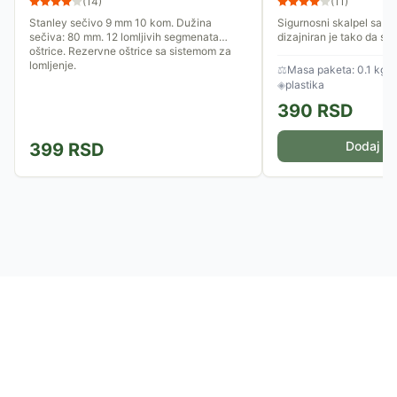
(
14
)
(
11
)
Stanley sečivo 9 mm 10 kom. Dužina
Sigurnosni skalpel sa p
sečiva: 80 mm. 12 lomljivih segmenata
dizajniran je tako da se
oštrice. Rezervne oštrice sa sistemom za
uvuče pod dejstvom opr
lomljenje.
⚖
Masa paketa: 0.1 kg
◈
plastika
390
RSD
Dodaj u 
399
RSD