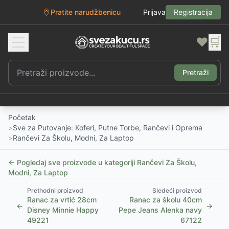
Pratite narudžbenicu
Prijava
Registracija
❤️
🛒
Pretraži
Početak
>
Sve za Putovanje: Koferi, Putne Torbe, Rančevi i Oprema
>
Rančevi Za Školu, Modni, Za Laptop
← Pogledaj sve proizvode u kategoriji
Rančevi Za Školu,
Modni, Za Laptop
Prethodni proizvod
Sledeći proizvod
Ranac za vrtić 28cm
Ranac za školu 40cm
←
→
Disney Minnie Happy
Pepe Jeans Alenka navy
49221
67122