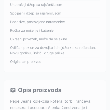
Unutrašnji džep sa rajsferšlusom
Spoljašnji džep sa rajsferšlusom
Podesive, postavljene naramenice
Ručka za nošenje i kačenje
Ukrasni privezak, može da se skine
Odličan poklon za devojke i tinejdžerke za rođendan,
Novu godinu, Božić i druge prilike
Originalan proizvod
📖
Opis proizvoda
Pepe Jeans kolekcija kofera, torbi, rančeva,
nesesera i asesoara Alenka ženstvena je i