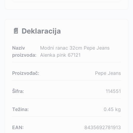
📄
Deklaracija
Naziv
Modni ranac 32cm Pepe Jeans
proizvoda:
Alenka pink 67121
Proizvođač:
Pepe Jeans
Šifra:
114551
Težina:
0.45
kg
EAN:
8435692781913