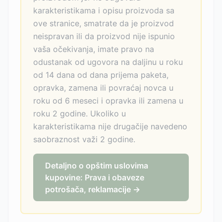
karakteristikama i opisu proizvoda sa
ove stranice, smatrate da je proizvod
neispravan ili da proizvod nije ispunio
vaša očekivanja, imate pravo na
odustanak od ugovora na daljinu u roku
od 14 dana od dana prijema paketa,
opravka, zamena ili povraćaj novca u
roku od 6 meseci i opravka ili zamena u
roku 2 godine. Ukoliko u
karakteristikama nije drugačije navedeno
saobraznost važi 2 godine.
Detaljno o opštim uslovima
kupovine: Prava i obaveze
potrošača, reklamacije →