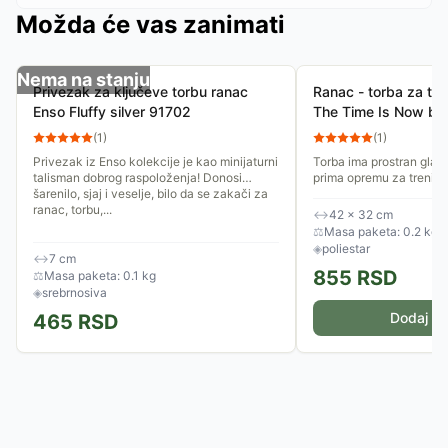
Možda će vas zanimati
Nema na stanju
Privezak za ključeve torbu ranac
Ranac - torba za tre
Enso Fluffy silver 91702
The Time Is Now bl
(
1
)
(
1
)
Privezak iz Enso kolekcije je kao minijaturni
Torba ima prostran glavn
talisman dobrog raspoloženja! Donosi
prima opremu za trening
šarenilo, sjaj i veselje, bilo da se zakači za
garderobu ili osnovne st
ranac, torbu,...
zatvaranja na uzice...
↔
42 × 32 cm
⚖
Masa paketa: 0.2 kg
◈
poliestar
↔
7 cm
855
RSD
⚖
Masa paketa: 0.1 kg
◈
srebrnosiva
Dodaj u 
465
RSD