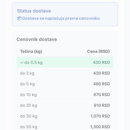
Status dostave
📦 Dostava se naplaćuje prema cenovniku
Cenovnik dostave
Težina (kg)
Cena (RSD)
✓
do
0.5
kg
430
RSD
do
2
kg
430
RSD
do
5
kg
490
RSD
do
10
kg
670
RSD
do
20
kg
910
RSD
do
30
kg
1,070
RSD
do
50
kg
1,300
RSD