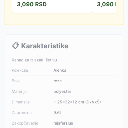
3,090
RSD
3,090
RSD
ih vrati zajedno sa novim...
📋
Karakteristike
Ranac za izlazak, šetnju
Kolekcija
Alenka
Boja
roze
Materijal
polyester
Dimenzije
~ 25x32x12 cm (DxVxŠ)
Zapremina
9.6l
Zakopčavanje
rajsferšlus