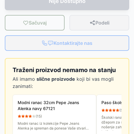
Nije Dostupno
Sačuvaj
Podeli
Kontaktirajte nas
Traženi proizvod nemamo na stanju
Ali imamo
slične proizvode
koji bi vas mogli
zanimati:
Modni ranac 32cm Pepe Jeans
Paso školski ra
Alenka navy 67121
(
53
)
(
15
)
Školski ranac sa ve
džepom za sitnice.
Modni ranac iz kolekcije Pepe Jeans
nošenje zahvaljuju
Alenka je spreman da ponese Vaše stvari
kaiševima.
prilikom svakodnevnih izlazaka iz kuće i da