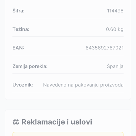
Šifra:
114498
Težina:
0.60
kg
EAN:
8435692787021
Zemlja porekla:
Španija
Uvoznik:
Navedeno na pakovanju proizvoda
⚖️
Reklamacije i uslovi