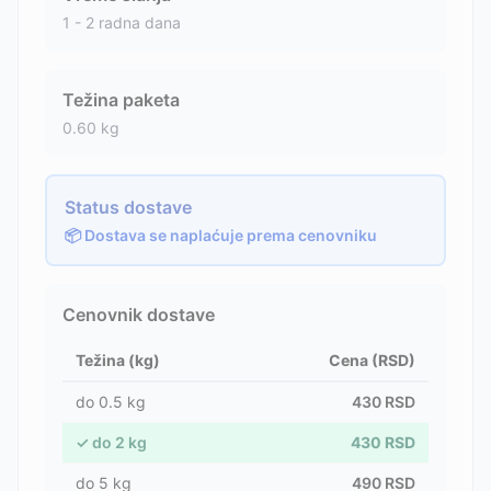
1 - 2 radna dana
Težina paketa
0.60
kg
Status dostave
📦 Dostava se naplaćuje prema cenovniku
Cenovnik dostave
Težina (kg)
Cena (RSD)
do
0.5
kg
430
RSD
✓
do
2
kg
430
RSD
do
5
kg
490
RSD