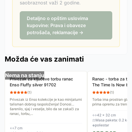
saobraznost važi 2 godine.
Detaljno o opštim uslovima
kupovine: Prava i obaveze
potrošača, reklamacije →
Možda će vas zanimati
Nema na stanju
Privezak za ključeve torbu ranac
Ranac - torba za tre
Enso Fluffy silver 91702
The Time Is Now bl
(
1
)
(
1
)
Privezak iz Enso kolekcije je kao minijaturni
Torba ima prostran glavn
talisman dobrog raspoloženja! Donosi
prima opremu za trening
šarenilo, sjaj i veselje, bilo da se zakači za
garderobu ili osnovne st
ranac, torbu,...
zatvaranja na uzice...
↔
42 × 32 cm
⚖
Masa paketa: 0.2 kg
◈
poliestar
↔
7 cm