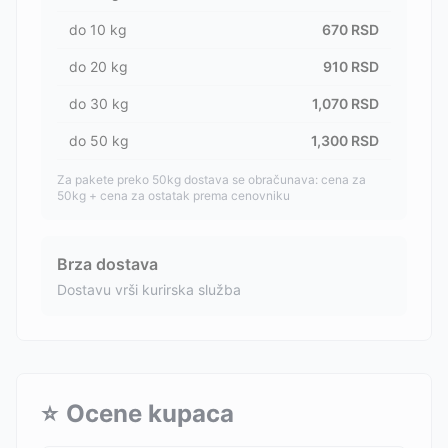
do
10
kg
670
RSD
do
20
kg
910
RSD
do
30
kg
1,070
RSD
do
50
kg
1,300
RSD
Za pakete preko 50kg dostava se obračunava: cena za
50kg + cena za ostatak prema cenovniku
Brza dostava
Dostavu vrši kurirska služba
⭐
Ocene kupaca