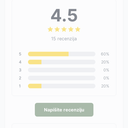
4.5
15
recenzija
5
60
%
4
20
%
3
0
%
2
0
%
1
20
%
Napišite recenziju