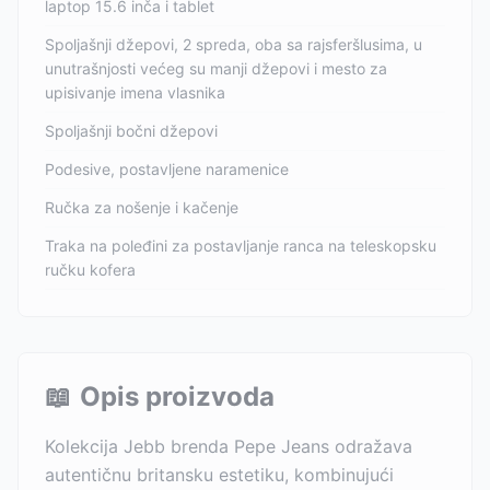
laptop 15.6 inča i tablet
Spoljašnji džepovi, 2 spreda, oba sa rajsferšlusima, u
unutrašnjosti većeg su manji džepovi i mesto za
upisivanje imena vlasnika
Spoljašnji bočni džepovi
Podesive, postavljene naramenice
Ručka za nošenje i kačenje
Traka na poleđini za postavljanje ranca na teleskopsku
ručku kofera
📖
Opis proizvoda
Kolekcija Jebb brenda Pepe Jeans odražava
autentičnu britansku estetiku, kombinujući