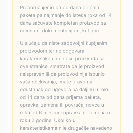
Preporučujemo da od dana prijema
paketa pa najmanje do isteka roka od 14
dana sačuvate kompletan proizvod sa
računom, dokumentacijom, kutijom.
U slučaju da niste zadovoljni kupljenim
proizvodom jer ne odgovara
karakteristikama i opisu proizvoda sa
ove stranice, smatrate da je proizvod
neispravan ili da proizvod nije ispunio
vaša očekivanja, imate pravo na
odustanak od ugovora na daljinu u roku
od 14 dana od dana prijema paketa,
opravka, zamena ili povraćaj novca u
roku od 6 meseci i opravka ili zamena u
roku 2 godine. Ukoliko u
karakteristikama nije drugačije navedeno