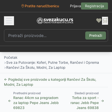
Pratite narudžbenicu
Prijava
Registracija
❤️
🛒
Pretraži
Početak
>
Sve za Putovanje: Koferi, Putne Torbe, Rančevi i Oprema
>
Rančevi Za Školu, Modni, Za Laptop
← Pogledaj sve proizvode u kategoriji
Rančevi Za Školu,
Modni, Za Laptop
Prethodni proizvod
Sledeći proizvod
Ranac 44cm sa pregradom
Torba za sport -
←
→
za laptop Pepe Jeans Jebb
ranac Jebb Pepe
69823
Jeans 69838