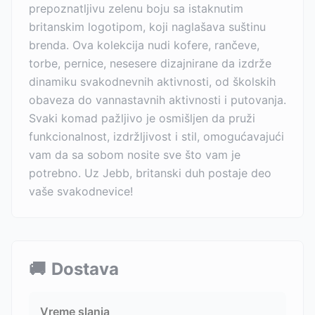
prepoznatljivu zelenu boju sa istaknutim
britanskim logotipom, koji naglašava suštinu
brenda. Ova kolekcija nudi kofere, rančeve,
torbe, pernice, nesesere dizajnirane da izdrže
dinamiku svakodnevnih aktivnosti, od školskih
obaveza do vannastavnih aktivnosti i putovanja.
Svaki komad pažljivo je osmišljen da pruži
funkcionalnost, izdržljivost i stil, omogućavajući
vam da sa sobom nosite sve što vam je
potrebno. Uz Jebb, britanski duh postaje deo
vaše svakodnevice!
🚚
Dostava
Vreme slanja