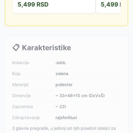
5,499
RSD
5,499
RSD
gde je potrebna dobra...
gde je potrebna dob
📋
Karakteristike
Kolekcija
Jebb
Boja
zelena
Materijal
poliester
Dimenzije
~ 33x46x15 cm (DxVxŠ)
Zapremina
~ 22l
Zakopčavanje
rajsferšlusi
2 glavne pregrade, u jednoj od njih posebni odeljci za