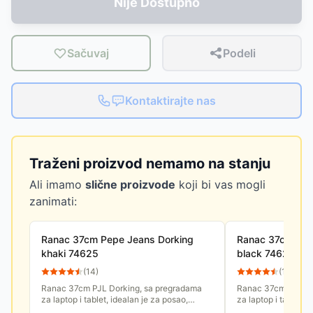
Nije Dostupno
Sačuvaj
Podeli
Kontaktirajte nas
Traženi proizvod nemamo na stanju
Ali imamo
slične proizvode
koji bi vas mogli
zanimati:
Ranac 37cm Pepe Jeans Dorking
Ranac 37cm Pep
khaki 74625
black 74625
(
14
)
(
10
)
Ranac 37cm PJL Dorking, sa pregradama
Ranac 37cm PJL Do
za laptop i tablet, idealan je za posao,
za laptop i tablet, 
fakultet, sastanke, putovanja i sve situacije
fakultet, sastanke, 