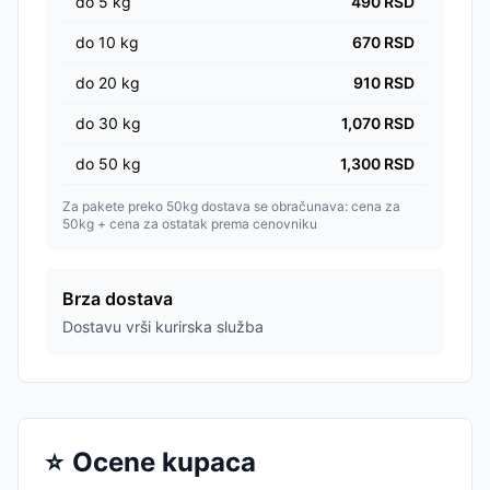
do
5
kg
490
RSD
do
10
kg
670
RSD
do
20
kg
910
RSD
do
30
kg
1,070
RSD
do
50
kg
1,300
RSD
Za pakete preko 50kg dostava se obračunava: cena za
50kg + cena za ostatak prema cenovniku
Brza dostava
Dostavu vrši kurirska služba
⭐
Ocene kupaca