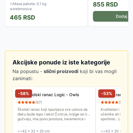
855
RSD
⚖
Masa paketa: 0.1 kg
◈
srebrnosiva
Dodaj u 
465
RSD
Akcijske ponude iz iste kategorije
Na popustu -
slični proizvodi
koji bi vas mogli
zanimati:
-
58
%
-
53
%
Play Školski ranac Logic - Owls
Školski ranac Pl
(
57
)
(
57
)
Školski ranac koji ispunjava sve uslove da
Kvalitetan i prakti
đaku bude lepo i lako! Čvrst je, knjige se ne
učenike ali i izletni
gužvaju, ima puno prostora, naramenice i
sportiste... Lagan, j
leđa su udobni, a...
↔
42 × 32 × 25 cm
↔
43 × 20 × 20 c