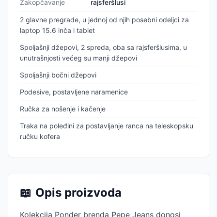
Zakopčavanje
rajsferšlusi
2 glavne pregrade, u jednoj od njih posebni odeljci za
laptop 15.6 inča i tablet
Spoljašnji džepovi, 2 spreda, oba sa rajsferšlusima, u
unutrašnjosti većeg su manji džepovi
Spoljašnji bočni džepovi
Podesive, postavljene naramenice
Ručka za nošenje i kačenje
Traka na poleđini za postavljanje ranca na teleskopsku
ručku kofera
📖
Opis proizvoda
Kolekcija Ponder brenda Pepe Jeans donosi