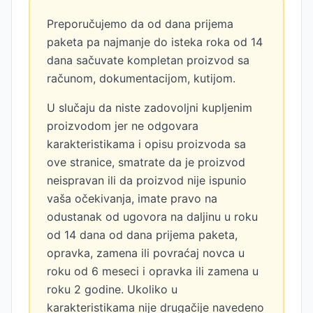
Preporučujemo da od dana prijema
paketa pa najmanje do isteka roka od 14
dana sačuvate kompletan proizvod sa
računom, dokumentacijom, kutijom.
U slučaju da niste zadovoljni kupljenim
proizvodom jer ne odgovara
karakteristikama i opisu proizvoda sa
ove stranice, smatrate da je proizvod
neispravan ili da proizvod nije ispunio
vaša očekivanja, imate pravo na
odustanak od ugovora na daljinu u roku
od 14 dana od dana prijema paketa,
opravka, zamena ili povraćaj novca u
roku od 6 meseci i opravka ili zamena u
roku 2 godine. Ukoliko u
karakteristikama nije drugačije navedeno