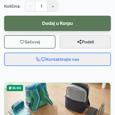
Količina:
-
+
Dodaj u Korpu
Sačuvaj
Podeli
Kontaktirajte nas
📘 BLOG