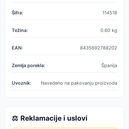
Šifra:
114518
Težina:
0.60
kg
EAN:
8435692788202
Zemlja porekla:
Španija
Uvoznik:
Navedeno na pakovanju proizvoda
⚖️
Reklamacije i uslovi