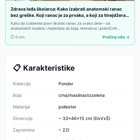
Zdrava leđa školarca: Kako izabrati anatomski ranac
bez greške. Koji ranac je za prvaka, a koji za tinejdžera.
Vodič za kupovinu
Kako da izaberete pravi školski ranac za svako dete – od
anatomskih modela i materijala do boja, brendova i praktičnih
saveta iz svakodnevne upotrebe. Vodič kroz sve što treba da znate
⏱️
6
min
Pročitaj više →
pre nove školske godine.
📋
Karakteristike
Kolekcija
Ponder
Boja
crna/maslinastozelena
Materijal
poliester
Dimenzije
~ 33x46x15 cm (DxVxŠ)
Zapremina
~ 22l