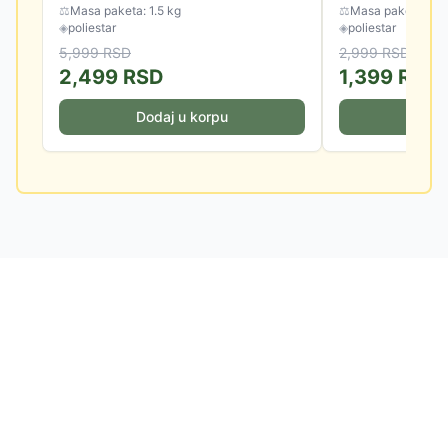
⚖
Masa paketa: 1.5 kg
⚖
Masa paketa: 0.7
◈
poliestar
◈
poliestar
5,999
RSD
2,999
RSD
2,499
RSD
1,399
RSD
Dodaj u korpu
Doda