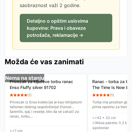
saobraznost važi 2 godine.
Detaljno o opštim uslovima
kupovine: Prava i obaveze
potrošača, reklamacije →
Možda će vas zanimati
Nema na stanju
Privezak za ključeve torbu ranac
Ranac - torba za tre
Enso Fluffy silver 91702
The Time Is Now bl
(
1
)
(
1
)
Privezak iz Enso kolekcije je kao minijaturni
Torba ima prostran glavn
talisman dobrog raspoloženja! Donosi
prima opremu za trening
šarenilo, sjaj i veselje, bilo da se zakači za
garderobu ili osnovne st
ranac, torbu,...
zatvaranja na uzice...
↔
42 × 32 cm
⚖
Masa paketa: 0.2 kg
◈
poliestar
↔
7 cm