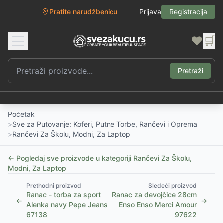
Pratite narudžbenicu
Prijava
Registracija
❤️
🛒
Pretraži
Početak
>
Sve za Putovanje: Koferi, Putne Torbe, Rančevi i Oprema
>
Rančevi Za Školu, Modni, Za Laptop
← Pogledaj sve proizvode u kategoriji
Rančevi Za Školu,
Modni, Za Laptop
Prethodni proizvod
Sledeći proizvod
Ranac - torba za sport
Ranac za devojčice 28cm
←
→
Alenka navy Pepe Jeans
Enso Enso Merci Amour
67138
97622