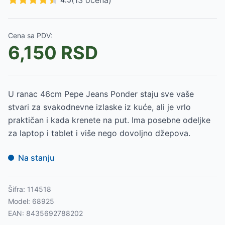
(
13
ocena)
Cena sa PDV:
6,150
RSD
U ranac 46cm Pepe Jeans Ponder staju sve vaše
stvari za svakodnevne izlaske iz kuće, ali je vrlo
praktičan i kada krenete na put. Ima posebne odeljke
za laptop i tablet i više nego dovoljno džepova.
Na stanju
Šifra:
114518
Model:
68925
EAN:
8435692788202