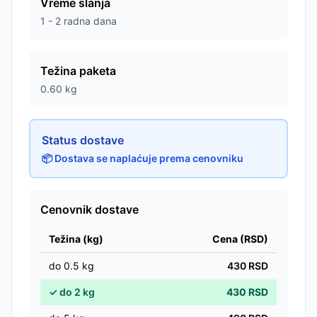
Vreme slanja
1 - 2 radna dana
Težina paketa
0.60
kg
Status dostave
📦 Dostava se naplaćuje prema cenovniku
Cenovnik dostave
Težina (kg)
Cena (RSD)
do
0.5
kg
430
RSD
✓
do
2
kg
430
RSD