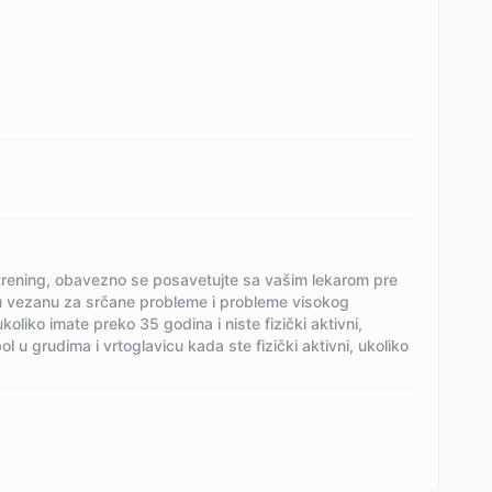
 trening, obavezno se posavetujte sa vašim lekarom pre
u vezanu za srčane probleme i probleme visokog
koliko imate preko 35 godina i niste fizički aktivni,
ol u grudima i vrtoglavicu kada ste fizički aktivni, ukoliko