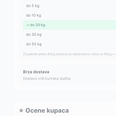
do
5
kg
do
10
kg
✓
do
20
kg
do
30
kg
do
50
kg
Za pakete preko 50kg dostava se obračunava: cena za 50kg + 
Brza dostava
Dostavu vrši kurirska služba
⭐
Ocene kupaca