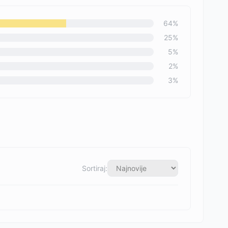
64
%
25
%
5
%
2
%
3
%
Sortiraj: