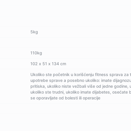
5kg
110kg
102 х 51 х 134 cm
Ukoliko ste početnik u korišćenju fitness sprava za
upotrebe sprave a posebno ukoliko: imate dijagnoz
pritiska, ukoliko niste vežbali više od jedne godine, u
ukoliko ste trudni, ukoliko imate dijabetes, osećate b
se oporavljate od bolesti ili operacije