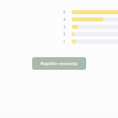
5
4
3
2
1
Napišite recenziju