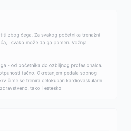
vatiti zbog čega. Za svakog početnika trenažni
kića, i svako može da ga pomeri. Vožnja
ga - od početnika do ozbiljnog profesionalca.
u potpunosti tačno. Okretanjem pedala sobnog
krv čime se trenira celokupan kardiovaskularni
zdravstveno, tako i estesko