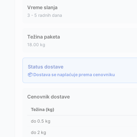
Vreme slanja
3 - 5 radnih dana
Težina paketa
18.00
kg
Status dostave
📦 Dostava se naplaćuje prema cenovniku
Cenovnik dostave
Težina (kg)
do
0.5
kg
do
2
kg