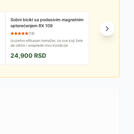
Sobni bicikl sa podesivim magnetnim
opterećenjem RX 109
(
18
)
Izuzetno efikasan trenažer, za sve koji žele
da održe i unaprede nivo kondicije.
24,900
RSD