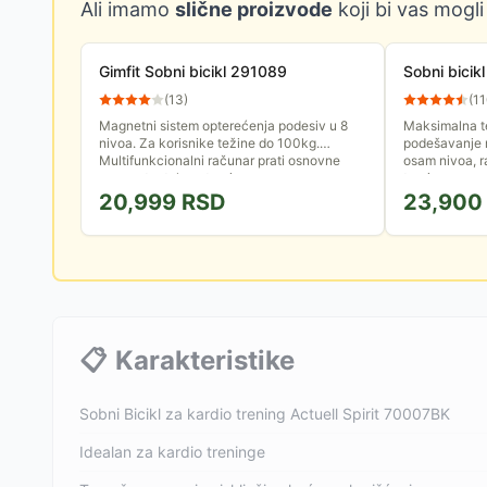
Ali imamo
slične proizvode
koji bi vas mogli
Gimfit Sobni bicikl 291089
Sobni bicik
(
13
)
(
1
Magnetni sistem opterećenja podesiv u 8
Maksimalna t
nivoa. Za korisnike težine do 100kg.
podešavanje 
Multifunkcionalni računar prati osnovne
osam nivoa, r
parametre tokom treninga...
treninga...
20,999
RSD
23,900
📋
Karakteristike
Sobni Bicikl za kardio trening Actuell Spirit 70007BK
Idealan za kardio treninge