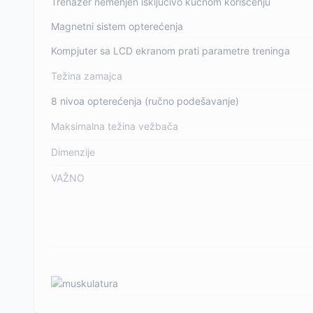
Trenažer nemenjen isključivo kućnom korišćenju
Magnetni sistem opterećenja
Kompjuter sa LCD ekranom prati parametre treninga
Težina zamajca
8 nivoa opterećenja (ručno podešavanje)
Maksimalna težina vežbača
Dimenzije
VAŽNO