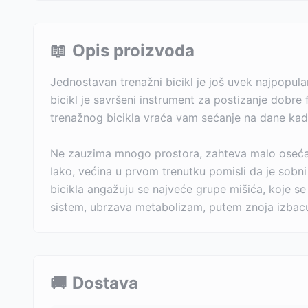
📖
Opis proizvoda
Jednostavan trenažni bicikl je još uvek najpopula
bicikl je savršeni instrument za postizanje dobr
trenažnog bicikla vraća vam sećanje na dane kada
Ne zauzima mnogo prostora, zahteva malo osećaja
Iako, većina u prvom trenutku pomisli da je sobn
bicikla angažuju se najveće grupe mišića, koje s
sistem, ubrzava metabolizam, putem znoja izbacu
🚚
Dostava