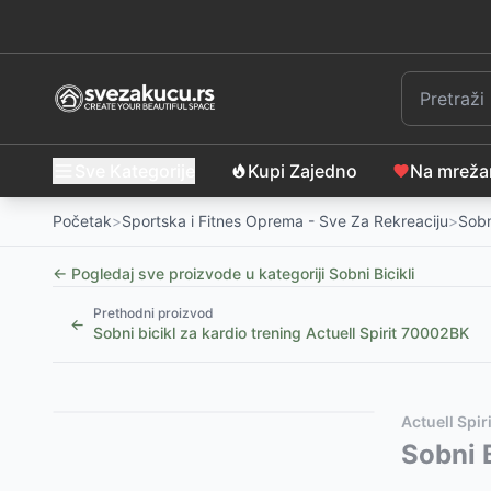
Sve Kategorije
Kupi Zajedno
Na mrež
Početak
>
Sportska i Fitnes Oprema - Sve Za Rekreaciju
>
Sobni
← Pogledaj sve proizvode u kategoriji
Sobni Bicikli
Prethodni proizvod
←
Sobni bicikl za kardio trening Actuell Spirit 70002BK
Slični proizvodi
Alternative za rasprodati proizvod
Actuell Spiri
Sobni Bicikl Kettler Tour 400 Ergometar 6kg zamaja
Ovaj proizvod nije dostupan, pogledajte slične proiz
Sobni B
Kettler Smart sobni bicikl Hoi Ride Blueberry Green
Gimfit Sobni bicikl 291089
-
20999
RSD