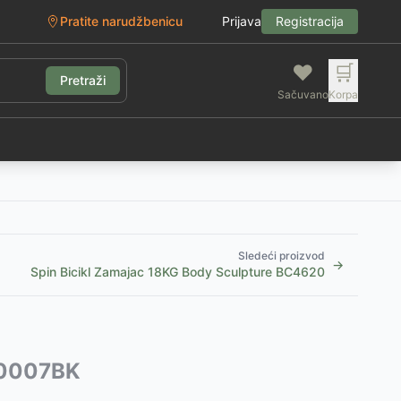
Pratite narudžbenicu
Prijava
Registracija
❤️
🛒
Pretraži
Sačuvano
Korpa
g
Sledeći proizvod
→
Spin Bicikl Zamajac 18KG Body Sculpture BC4620
 70007BK