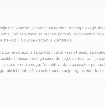
rnija i najkomfornija sprava za aerobni trening i lako je sh
e forme. Trenažni bicikl se prenosi pomoću transportnih toč
 ste vozili bicikl sa decom iz komšiluka.
 za ravnotežu, a za uzvrat nudi efikasan trening za svako
i bicikl namenjen treningu samo donjeg dela tela, to nije 
e nalaze u predelu nogu. To zahteva da srce snažno pumpa 
ju toksini i poboljšava celokupno stanje organizma - kako 