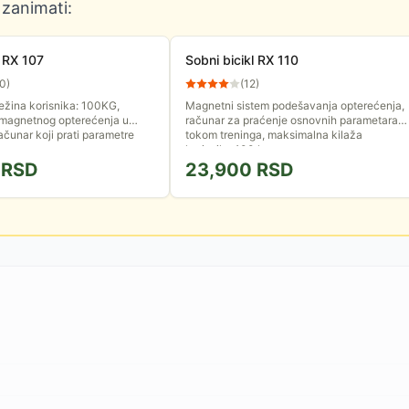
 zanimati:
l RX 107
Sobni bicikl RX 110
10
)
(
12
)
ežina korisnika: 100KG,
Magnetni sistem podešavanja opterećenja,
magnetnog opterećenja u
računar za praćenje osnovnih parametara
ačunar koji prati parametre
tokom treninga, maksimalna kilaža
korisnika 100 kg
RSD
23,900
RSD