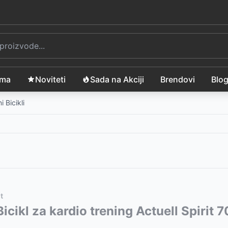
ama
Noviteti
Sada na Akciji
Brendovi
Blo
 Bicikli
t
c
vode:
icikl za kardio trening Actuell Spirit
-
129753
RSD
-
71347
RSD