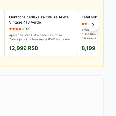
Električna cediljka za citruse Ariete
Tefal sokovnik ZE3
Vintage 413 Verde
(
46
)
(
13
)
Tefal sokovnik snage 35
pulse funkcijom za seck
Aparat za brzo i lako ceđenje citrusa.
miksiranje. Napravite u
Zahvaljujući motoru snage 85W, brzo ćete
pomoć Tefalovog...
dobiti odličan prirodni sok direktno u čaši.
12,999
RSD
8,199
RSD
Isporučuje se sa dva...