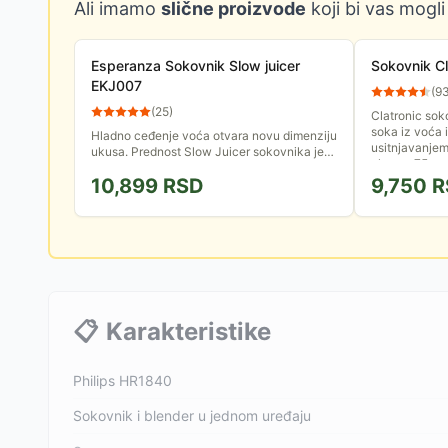
Ali imamo
slične proizvode
koji bi vas mogli
Esperanza Sokovnik Slow juicer
Sokovnik C
EKJ007
(
9
(
25
)
Clatronic so
soka iz voća 
Hladno ceđenje voća otvara novu dimenziju
usitnjavanje
ukusa. Prednost Slow Juicer sokovnika je
ulazu - 75mm.
postepeno ceđenje, bez stvaranja trenja i
10,899
RSD
9,750
R
visokih temperatura.
📋
Karakteristike
Philips HR1840
Sokovnik i blender u jednom uređaju