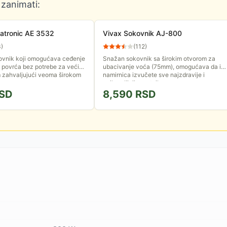
 zanimati:
latronic AE 3532
Vivax Sokovnik AJ-800
3
)
(
112
)
kovnik koji omogućava ceđenje
Snažan sokovnik sa širokim otvorom za
i povrća bez potrebe za većim
ubacivanje voća (75mm), omogućava da iz
m zahvaljujući veoma širokom
namirnica izvučete sve najzdravije i
...
najhranljivije sastojke.
SD
8,590
RSD