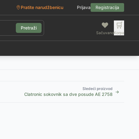
Pratite narudžbenicu
Prijava
Registracija
❤️
🛒
Pretraži
Sačuvano
Korpa
g
Sledeći proizvod
→
Clatronic sokovnik sa dve posude AE 2758