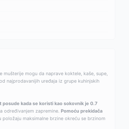
ve mušterije mogu da naprave koktele, kaše, supe,
 od najprodavanijih uređaja iz grupe kuhinjskih
t posude kada se koristi kao sokovnik je 0.7
sa određivanjem zapremine.
Pomoću prekidača
 položaju maksimalne brzine okreću se brzinom