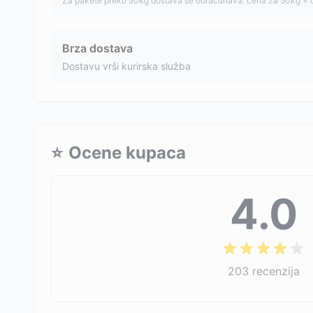
Za pakete preko 50kg dostava se obračunava: cena za 50kg + 
Brza dostava
Dostavu vrši kurirska služba
⭐
Ocene kupaca
4.0
203
recenzija