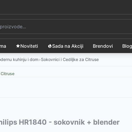
ama
Noviteti
Sada na Akciji
Brendovi
Blo
modernu kuhinju i dom
>
Sokovnici i Cediljke za Citruse
 Citruse
vode:
Philips HR1840 - sokovnik + blender
9
RSD
628
D
-
5399
RSD