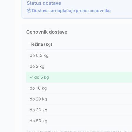
Status dostave
📦 Dostava se naplaćuje prema cenovniku
Cenovnik dostave
Težina (kg)
do
0.5
kg
do
2
kg
✓
do
5
kg
do
10
kg
do
20
kg
do
30
kg
do
50
kg