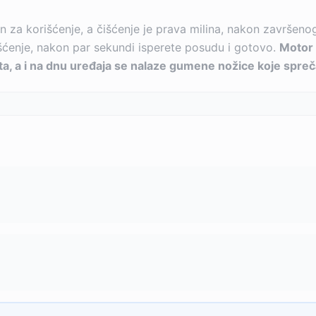
 za korišćenje, a čišćenje je prava milina, nakon završenog
čišćenje, nakon par sekundi isperete posudu i gotovo.
Motor 
teta, a i na dnu uređaja se nalaze gumene nožice koje spreč