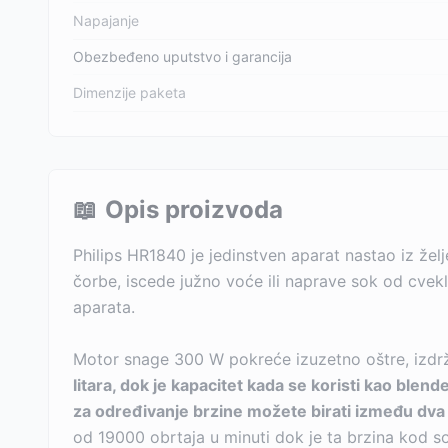
Napajanje
Obezbeđeno uputstvo i garancija
Dimenzije paketa
📖
Opis proizvoda
Philips HR1840 je jedinstven aparat nastao iz že
čorbe, iscede južno voće ili naprave sok od cvekle
aparata.
Motor snage 300 W pokreće izuzetno oštre, izdrž
litara, dok je kapacitet kada se koristi kao blender
za određivanje brzine možete birati između dva 
od 19000 obrtaja u minuti dok je ta brzina kod s