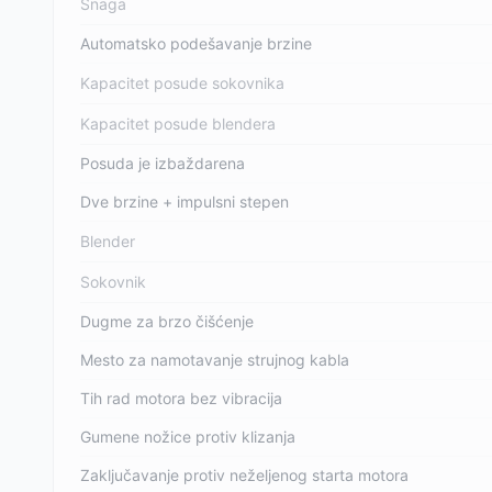
Snaga
Automatsko podešavanje brzine
Kapacitet posude sokovnika
Kapacitet posude blendera
Posuda je izbaždarena
Dve brzine + impulsni stepen
Blender
Sokovnik
Dugme za brzo čišćenje
Mesto za namotavanje strujnog kabla
Tih rad motora bez vibracija
Gumene nožice protiv klizanja
Zaključavanje protiv neželjenog starta motora