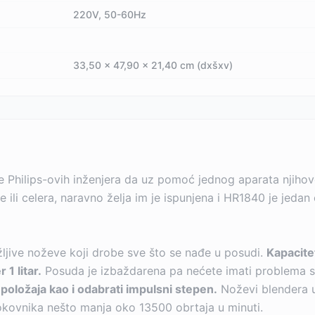
220V, 50-60Hz
33,50 x 47,90 x 21,40 cm (dxšxv)
lje Philips-ovih inženjera da uz pomoć jednog aparata njiho
 ili celera, naravno želja im je ispunjena i HR1840 je jedan
ljive noževe koji drobe sve što se nađe u posudi.
Kapacite
 1 litar.
Posuda je izbaždarena pa nećete imati problema 
položaja kao i odabrati impulsni stepen.
Noževi blendera u
okovnika nešto manja oko 13500 obrtaja u minuti.