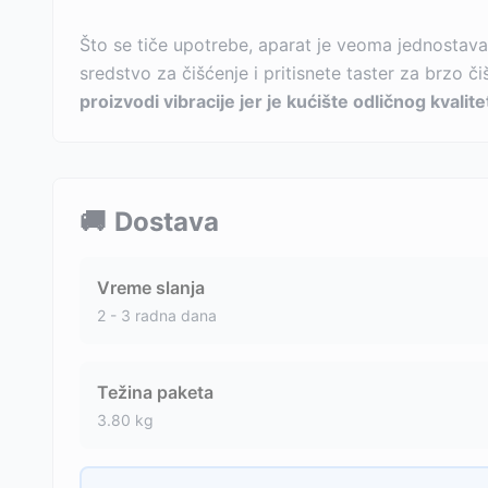
Što se tiče upotrebe, aparat je veoma jednostavan
sredstvo za čišćenje i pritisnete taster za brzo 
proizvodi vibracije jer je kućište odličnog kvali
🚚
Dostava
Vreme slanja
2 - 3 radna dana
Težina paketa
3.80
kg