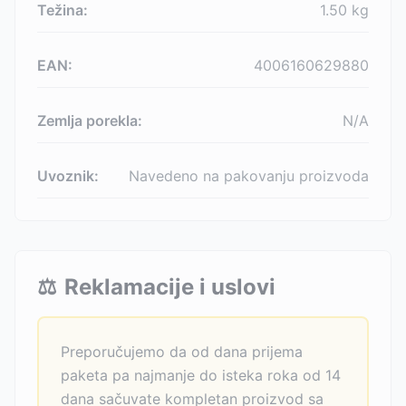
Težina:
1.50
kg
EAN:
4006160629880
Zemlja porekla:
N/A
Uvoznik:
Navedeno na pakovanju proizvoda
⚖️
Reklamacije i uslovi
Preporučujemo da od dana prijema
paketa pa najmanje do isteka roka od 14
dana sačuvate kompletan proizvod sa