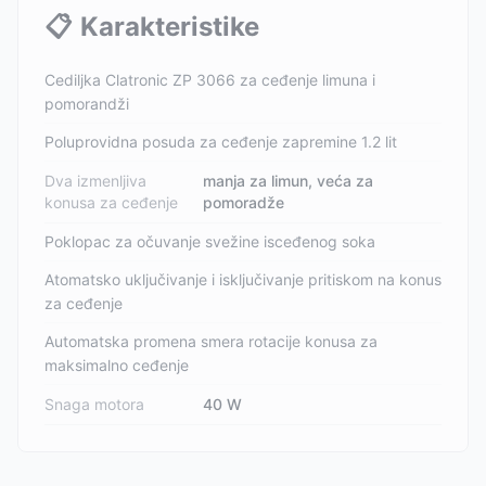
📋
Karakteristike
Cediljka Clatronic ZP 3066 za ceđenje limuna i
pomorandži
Poluprovidna posuda za ceđenje zapremine 1.2 lit
Dva izmenljiva
manja za limun, veća za
konusa za ceđenje
pomoradže
Poklopac za očuvanje svežine isceđenog soka
Atomatsko uključivanje i isključivanje pritiskom na konus
za ceđenje
Automatska promena smera rotacije konusa za
maksimalno ceđenje
Snaga motora
40 W