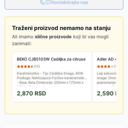
Kontaktirajte nas
Traženi proizvod nemamo na stanju
Ali imamo
slične proizvode
koji bi vas mogli
zanimati:
BEKO CJB5103W Cediljka za citruse
Adler AD 4012 ce
(
11
)
(
11
)
Karakteristike - Tip: Cediljka Snaga: 40W
Lep sokovnik za ci
Podloga: Neklizajuća Fizičke karakteristike
snage. Omogućava 
- Boja: Bela Dimenzije: 255mm x 170mm x
pripremanje svežeg
155mm Pakovanje:...
pomorandže ili grej
2,870
RSD
2,590
RSD