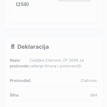
(
258
)
📄
Deklaracija
Naziv
Cediljka Clatronic ZP 3066 za
proizvoda:
ceđenje limuna i pomorandži
Proizvođač:
Clatronic
Šifra:
984