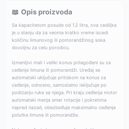
📖
Opis proizvoda
Sa kapacitetom posude od 1.2 litra, ova cediljka
je u stanju da za veoma kratko vreme iscedi
količinu limunovog ili pomorandžinog soka
dovoljnu za celu porodicu.
Izmenljivi mali i veliki konus prilagođeni su za
ceđenje limuna ili pomorandži. Uređaj se
automatski uključuje pritiskom na konus za
ceđenje, odnosno, samostalno isključuje po
podizanju ruke sa njega. Pri kraju ceđenja motor
automatski menja smer rotacije i pokretima
napred nazad, obezbeđuje maksimalno ceđenje
polutke limuna ili pomorandže.