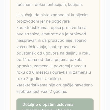
računom, dokumentacijom, kutijom.
U slučaju da niste zadovoljni kupljenim
proizvodom jer ne odgovara
karakteristikama i opisu proizvoda sa
ove stranice, smatrate da je proizvod
neispravan ili da proizvod nije ispunio
vaša očekivanja, imate pravo na
odustanak od ugovora na daljinu u roku
od 14 dana od dana prijema paketa,
opravka, zamena ili povraćaj novca u
roku od 6 meseci i opravka ili zamena u
roku 2 godine. Ukoliko u
karakteristikama nije drugačije navedeno
saobraznost važi 2 godine.
Detaljno o opštim uslovima