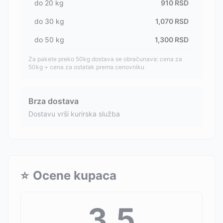
do
20
kg
910
RSD
do
30
kg
1,070
RSD
do
50
kg
1,300
RSD
Za pakete preko 50kg dostava se obračunava: cena za
50kg + cena za ostatak prema cenovniku
Brza dostava
Dostavu vrši kurirska služba
⭐
Ocene kupaca
3.5