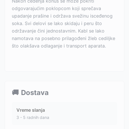
Nakon ceđenja konus se može pokriti
odgovarajućim poklopcom koji sprečava
upadanje prašine i održava svežinu isceđenog
soka. Svi delovi se lako skidaju i peru što
održavanje čini jednostavnim. Kabl se lako
namotava na posebno prilagođeni žleb cediljke
što olakšava odlaganje i transport aparata.
🚚
Dostava
Vreme slanja
3 - 5 radnih dana