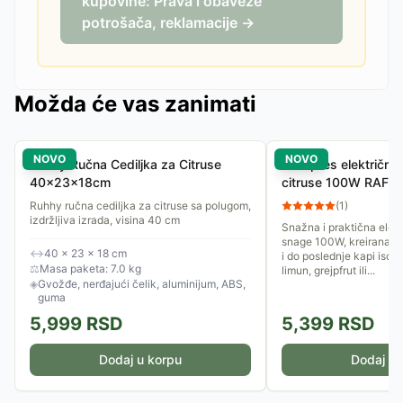
kupovine: Prava i obaveze
potrošača, reklamacije →
Možda će vas zanimati
NOVO
NOVO
Ruhhy Ručna Cediljka za Citruse
Multipres električna 
40x23x18cm
citruse 100W RAF R
Ruhhy ručna cediljka za citruse sa polugom,
(
1
)
izdržljiva izrada, visina 40 cm
Snažna i praktična elekt
snage 100W, kreirana d
↔
40 × 23 × 18 cm
i do poslednje kapi isc
⚖
Masa paketa: 7.0 kg
limun, grejpfrut ili...
◈
Gvožđe, nerđajući čelik, aluminijum, ABS,
guma
5,999
RSD
5,399
RSD
Dodaj u korpu
Dodaj u 