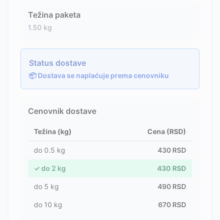
Težina paketa
1.50
kg
Status dostave
📦 Dostava se naplaćuje prema cenovniku
Cenovnik dostave
Težina (kg)
Cena (RSD)
do
0.5
kg
430
RSD
✓
do
2
kg
430
RSD
do
5
kg
490
RSD
do
10
kg
670
RSD