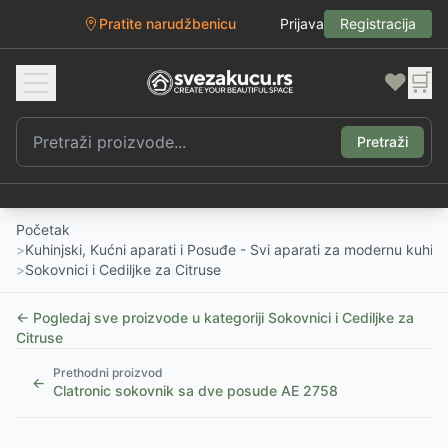
Pratite narudžbenicu
Prijava
Registracija
❤️
🛒
Pretraži
Početak
>
Kuhinjski, Kućni aparati i Posuđe - Svi aparati za modernu kuhinj
>
Sokovnici i Cediljke za Citruse
← Pogledaj sve proizvode u kategoriji
Sokovnici i Cediljke za
Citruse
Prethodni proizvod
←
Clatronic sokovnik sa dve posude AE 2758