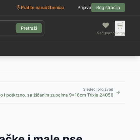
Pratite narudžbenicu
Prijava
Registracija
❤️
🛒
Pretraži
Sačuvano
Korpa
g
Sledeći proizvod
→
no i potkrzno, sa žičanim zupcima 9x16cm Trixie 24056
ačke i male pse