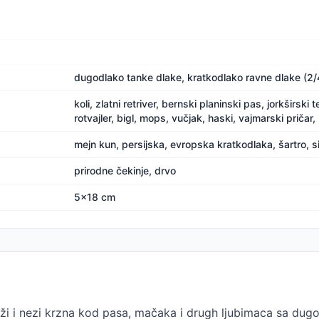
dugodlako tanke dlake, kratkodlako ravne dlake (2/4 -
koli, zlatni retriver, bernski planinski pas, jorkširski 
rotvajler, bigl, mops, vučjak, haski, vajmarski pričar,
mejn kun, persijska, evropska kratkodlaka, šartro, 
prirodne čekinje, drvo
5x18 cm
 i nezi krzna kod pasa, mačaka i drugh ljubimaca sa dugod