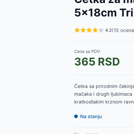
5x18cm Tri
5
RSD
ilterom za mirise BERTO TOP 40162
-
3875
RSD
o blue 40156
-
2525
RSD
(
15
ocena
4.2
Delio green 40398
-
1725
RSD
Delio grey 40397
-
1725
RSD
rise Trixie Maro 40356
-
3200
RSD
Cena sa PDV:
0278
-
2075
RSD
365
RSD
075
RSD
-
2075
RSD
Četka sa prirodnim čekinj
mačaka i drugh ljubimaca 
kratkodlakim krznom ravn
Na stanju