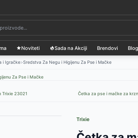
ama
Noviteti
Sada na Akciji
Brendovi
Blo
 i Igračke
>
Sredstva Za Negu i Higijenu Za Pse i Mačke
gijenu Za Pse i Mačke
 Trixie 23021
Četka za pse i mačke za krz
Trixie
e 6290
-
525
RSD
Četka za m
821.1
-
1499
RSD