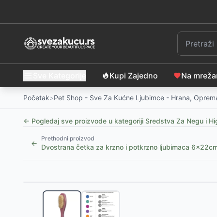
Sve Kategorije
Kupi Zajedno
Na mrež
Početak
>
Pet Shop - Sve Za Kućne Ljubimce - Hrana, Oprema
← Pogledaj sve proizvode u kategoriji
Sredstva Za Negu i Hi
Prethodni proizvod
←
Dvostrana četka za krzno i potkrzno ljubimaca 6x22cm
Slični proizvodi
Rukavica sa četkom za četkanje i masažu pasa Trixi
Rezervni nož za trimer za kućne ljubimce Camry CR2