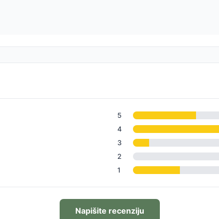
5
4
3
2
1
Napišite recenziju