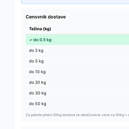
Cenovnik dostave
Težina (kg)
✓
do
0.5
kg
do
2
kg
do
5
kg
do
10
kg
do
20
kg
do
30
kg
do
50
kg
Za pakete preko 50kg dostava se obračunava: cena za 50kg + 