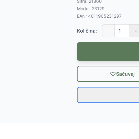
Šifra:
21860
Model:
23129
EAN:
4011905231297
Količina:
-
+
Sačuvaj