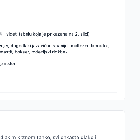
 videti tabelu koja je prikazana na 2. slici)
terijer, dugodlaki jazavičar, španijel, maltezer, labrador,
 mastif, bokser, rodezijski ridžbek
sijamska
lakim krznom tanke, svilenkaste dlake ili