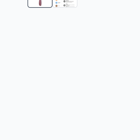
Trimer za kućne ljubimce Adler AD 2823
-
4999
RSD
Trixie Toalet za velike mačke Primo XXL 40175
-
278
TRIXIE Toalet za mačke sa rešetkom za čišćenje i f
Trixie Toalet za mačke sa rešetkom za čišćenje Bert
Trixie Toalet za mačke sa visokim ramom i pragom 
Trixie Toalet za mačke sa visokim ramom i pragom 
Ugaoni zatvoreni toalet za mačke, sa filterom za mi
Toalet sa poklopcem za mačke Trixie Vico bordo 4
Zatvoreni toalet za mačke Trixie Vico pink 40277
-
2
Zatvoreni toalet za mačke Trixie Vico yellow 40276