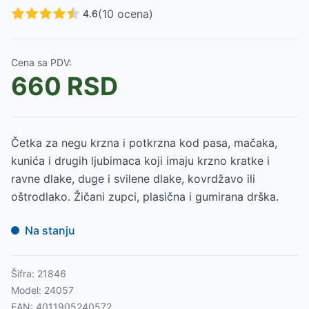
(
10
ocena)
4.6
Cena sa PDV:
660
RSD
Četka za negu krzna i potkrzna kod pasa, mačaka,
kunića i drugih ljubimaca koji imaju krzno kratke i
ravne dlake, duge i svilene dlake, kovrdžavo ili
oštrodlako. Žičani zupci, plasična i gumirana drška.
Na stanju
Šifra:
21846
Model:
24057
EAN:
4011905240572