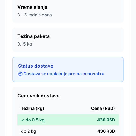
Vreme slanja
3 - 5 radnih dana
Težina paketa
0.15
kg
Status dostave
📦 Dostava se naplaćuje prema cenovniku
Cenovnik dostave
Težina (kg)
Cena (RSD)
✓
do
0.5
kg
430
RSD
do
2
kg
430
RSD