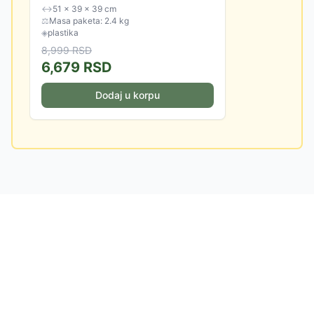
čišćenja.
↔
51 × 39 × 39 cm
⚖
Masa paketa: 2.4 kg
◈
plastika
8,999
RSD
6,679
RSD
Dodaj u korpu