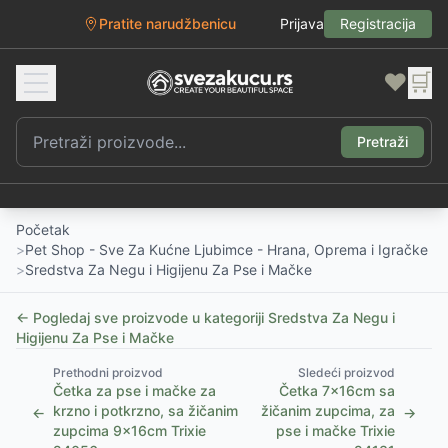
Pratite narudžbenicu
Prijava
Registracija
❤️
🛒
Pretraži
Početak
>
Pet Shop - Sve Za Kućne Ljubimce - Hrana, Oprema i Igračke
>
Sredstva Za Negu i Higijenu Za Pse i Mačke
← Pogledaj sve proizvode u kategoriji
Sredstva Za Negu i
Higijenu Za Pse i Mačke
Prethodni proizvod
Sledeći proizvod
Četka za pse i mačke za
Četka 7x16cm sa
krzno i potkrzno, sa žičanim
žičanim zupcima, za
←
→
zupcima 9x16cm Trixie
pse i mačke Trixie