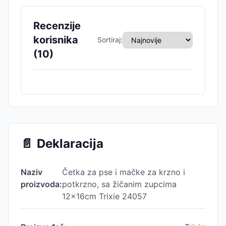
Recenzije
korisnika
Sortiraj:
(
10
)
📄
Deklaracija
Naziv
Četka za pse i mačke za krzno i
proizvoda:
potkrzno, sa žičanim zupcima
12x16cm Trixie 24057