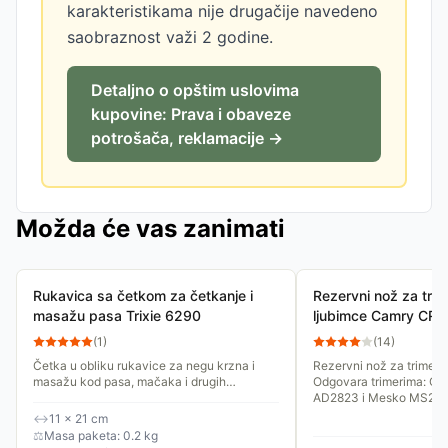
karakteristikama nije drugačije navedeno
saobraznost važi 2 godine.
Detaljno o opštim uslovima
kupovine: Prava i obaveze
potrošača, reklamacije →
Možda će vas zanimati
Rukavica sa četkom za četkanje i
Rezervni nož za tri
masažu pasa Trixie 6290
ljubimce Camry CR2
(
1
)
(
14
)
Četka u obliku rukavice za negu krzna i
Rezervni nož za trimer 
masažu kod pasa, mačaka i drugih
Odgovara trimerima: Ca
ljubimaca, naročito kod osetljivih. Pogodna
AD2823 i Mesko MS282
je za ljubimce kratkodlakog...
↔
11 × 21 cm
⚖
Masa paketa: 0.2 kg