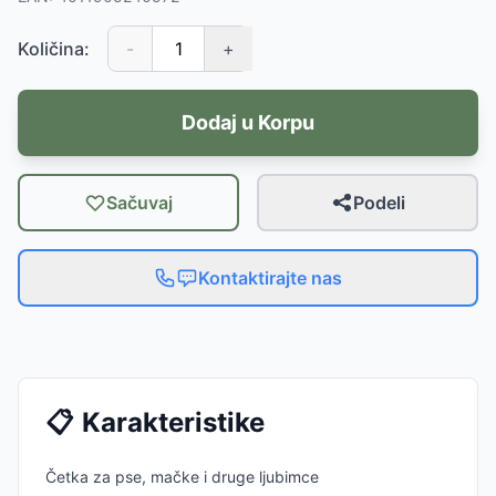
Količina:
-
+
Dodaj u Korpu
Sačuvaj
Podeli
Kontaktirajte nas
📋
Karakteristike
Četka za pse, mačke i druge ljubimce