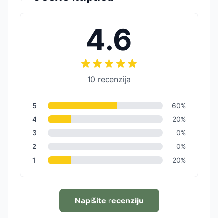
4.6
10
recenzija
5
60
%
4
20
%
3
0
%
2
0
%
1
20
%
Napišite recenziju