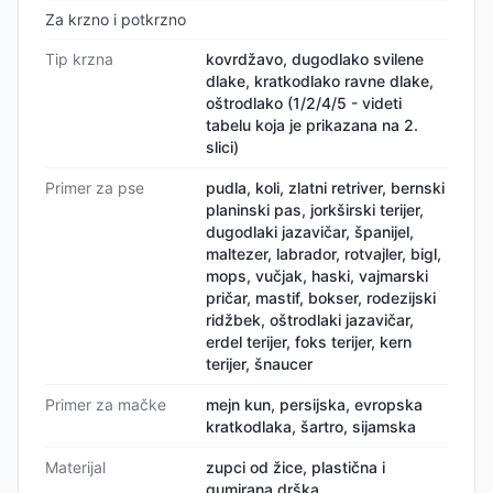
Za krzno i potkrzno
Tip krzna
kovrdžavo, dugodlako svilene
dlake, kratkodlako ravne dlake,
oštrodlako (1/2/4/5 - videti
tabelu koja je prikazana na 2.
slici)
Primer za pse
pudla, koli, zlatni retriver, bernski
planinski pas, jorkširski terijer,
dugodlaki jazavičar, španijel,
maltezer, labrador, rotvajler, bigl,
mops, vučjak, haski, vajmarski
pričar, mastif, bokser, rodezijski
ridžbek, oštrodlaki jazavičar,
erdel terijer, foks terijer, kern
terijer, šnaucer
Primer za mačke
mejn kun, persijska, evropska
kratkodlaka, šartro, sijamska
Materijal
zupci od žice, plastična i
gumirana drška