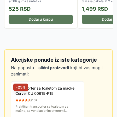
◈
TPR guma / sintetika
⚖
Masa paketa: 0.2 kg
525
RSD
1,499
RSD
Dodaj u korpu
Dodaj u 
Akcijske ponude iz iste kategorije
Na popustu -
slični proizvodi
koji bi vas mogli
zanimati:
-
25
%
Transporter sa toaletom za mačke
Curver CU 00615-P15
(
13
)
Praktičan transporter sa toaletom za
mačke, sa ventilacionim otvorom i
lopaticom. Poklopac se skida radi lakšeg