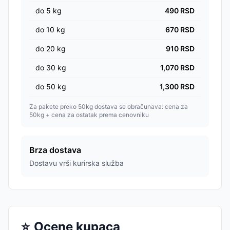
do
5
kg
490
RSD
do
10
kg
670
RSD
do
20
kg
910
RSD
do
30
kg
1,070
RSD
do
50
kg
1,300
RSD
Za pakete preko 50kg dostava se obračunava: cena za
50kg + cena za ostatak prema cenovniku
Brza dostava
Dostavu vrši kurirska služba
⭐
Ocene kupaca