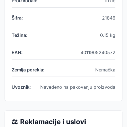
Proizvođač:
Trixie
Šifra:
21846
Težina:
0.15
kg
EAN:
4011905240572
Zemlja porekla:
Nemačka
Uvoznik:
Navedeno na pakovanju proizvoda
⚖️
Reklamacije i uslovi