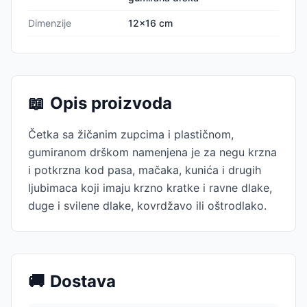
Dimenzije
12x16 cm
📖
Opis proizvoda
Četka sa žičanim zupcima i plastičnom,
gumiranom drškom namenjena je za negu krzna
i potkrzna kod pasa, mačaka, kunića i drugih
ljubimaca koji imaju krzno kratke i ravne dlake,
duge i svilene dlake, kovrdžavo ili oštrodlako.
🚚
Dostava