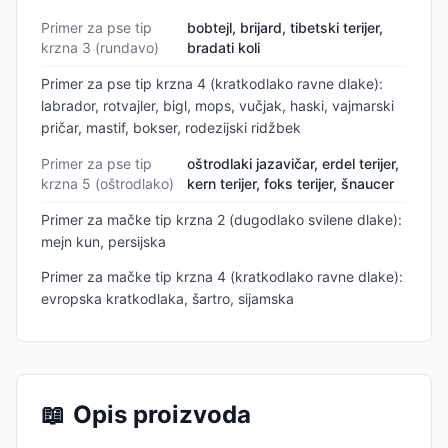
Primer za pse tip
bobtejl, brijard, tibetski terijer,
krzna 3 (rundavo)
bradati koli
Primer za pse tip krzna 4 (kratkodlako ravne dlake):
labrador, rotvajler, bigl, mops, vučjak, haski, vajmarski
pričar, mastif, bokser, rodezijski ridžbek
Primer za pse tip
oštrodlaki jazavičar, erdel terijer,
krzna 5 (oštrodlako)
kern terijer, foks terijer, šnaucer
Primer za mačke tip krzna 2 (dugodlako svilene dlake):
mejn kun, persijska
Primer za mačke tip krzna 4 (kratkodlako ravne dlake):
evropska kratkodlaka, šartro, sijamska
📖
Opis proizvoda