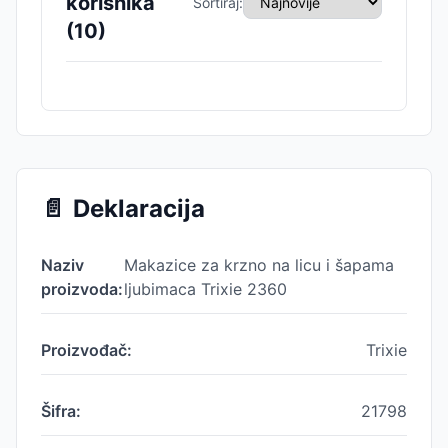
korisnika
Sortiraj:
(
10
)
📄
Deklaracija
Naziv
Makazice za krzno na licu i šapama
proizvoda:
ljubimaca Trixie 2360
Proizvođač:
Trixie
Šifra:
21798