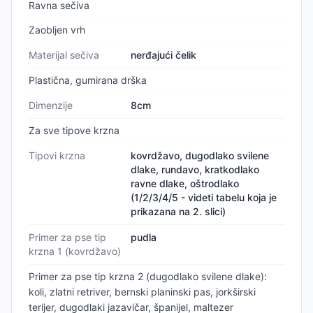
Ravna sečiva
Zaobljen vrh
Materijal sečiva
nerđajući čelik
Plastična, gumirana drška
Dimenzije
8cm
Za sve tipove krzna
Tipovi krzna
kovrdžavo, dugodlako svilene
dlake, rundavo, kratkodlako
ravne dlake, oštrodlako
(1/2/3/4/5 - videti tabelu koja je
prikazana na 2. slici)
Primer za pse tip
pudla
krzna 1 (kovrdžavo)
Primer za pse tip krzna 2 (dugodlako svilene dlake):
koli, zlatni retriver, bernski planinski pas, jorkširski
terijer, dugodlaki jazavičar, španijel, maltezer