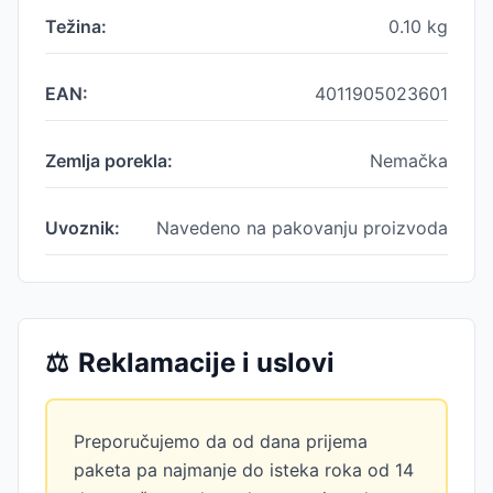
Težina:
0.10
kg
EAN:
4011905023601
Zemlja porekla:
Nemačka
Uvoznik:
Navedeno na pakovanju proizvoda
⚖️
Reklamacije i uslovi
Preporučujemo da od dana prijema
paketa pa najmanje do isteka roka od 14