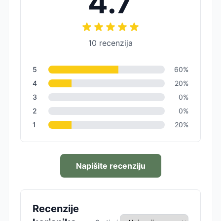
4.7
10
recenzija
5
60
%
4
20
%
3
0
%
2
0
%
1
20
%
Napišite recenziju
Recenzije