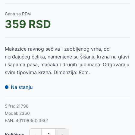
Cena sa PDV:
359
RSD
Makazice ravnog sečiva i zaobljenog vrha, od
nerđajućeg čelika, namenjene su šišanju krzna na glavi
i šapama pasa, mačaka i drugih ljubimaca. Odgovaraju
svim tipovima krzna. Dimenzija: 8cm.
Na stanju
Šifra:
21798
Model:
2360
EAN:
4011905023601
Količina:
-
+