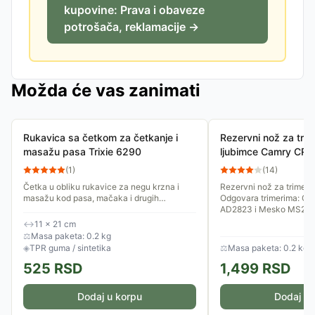
kupovine: Prava i obaveze
potrošača, reklamacije →
Možda će vas zanimati
Rukavica sa četkom za četkanje i
Rezervni nož za tri
masažu pasa Trixie 6290
ljubimce Camry CR2
(
1
)
(
14
)
Četka u obliku rukavice za negu krzna i
Rezervni nož za trimer 
masažu kod pasa, mačaka i drugih
Odgovara trimerima: Ca
ljubimaca, naročito kod osetljivih. Pogodna
AD2823 i Mesko MS282
je za ljubimce kratkodlakog...
↔
11 × 21 cm
⚖
Masa paketa: 0.2 kg
◈
TPR guma / sintetika
⚖
Masa paketa: 0.2 kg
525
RSD
1,499
RSD
Dodaj u korpu
Dodaj u 