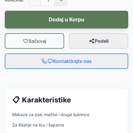
Dodaj u Korpu
Sačuvaj
Podeli
Kontaktirajte nas
📋
Karakteristike
Makaze za pse, mačke i druge ljubimce
Za šišanje na licu i šapama