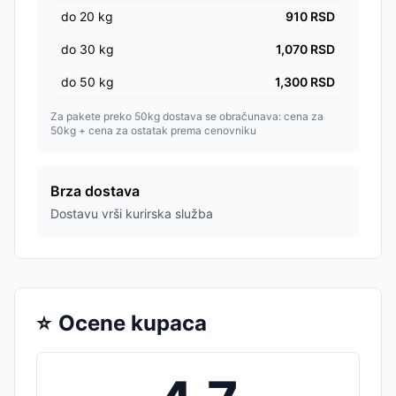
do
20
kg
910
RSD
do
30
kg
1,070
RSD
do
50
kg
1,300
RSD
Za pakete preko 50kg dostava se obračunava: cena za
50kg + cena za ostatak prema cenovniku
Brza dostava
Dostavu vrši kurirska služba
⭐
Ocene kupaca