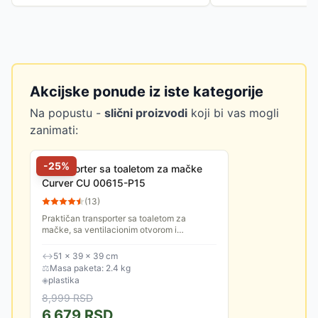
Akcijske ponude iz iste kategorije
Na popustu -
slični proizvodi
koji bi vas mogli
zanimati:
-
25
%
Transporter sa toaletom za mačke
Curver CU 00615-P15
(
13
)
Praktičan transporter sa toaletom za
mačke, sa ventilacionim otvorom i
lopaticom. Poklopac se skida radi lakšeg
čišćenja.
↔
51 × 39 × 39 cm
⚖
Masa paketa: 2.4 kg
◈
plastika
8,999
RSD
6,679
RSD