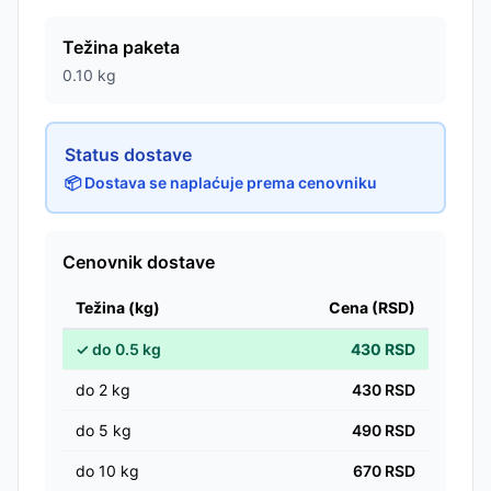
Težina paketa
0.10
kg
Status dostave
📦 Dostava se naplaćuje prema cenovniku
Cenovnik dostave
Težina (kg)
Cena (RSD)
✓
do
0.5
kg
430
RSD
do
2
kg
430
RSD
do
5
kg
490
RSD
do
10
kg
670
RSD