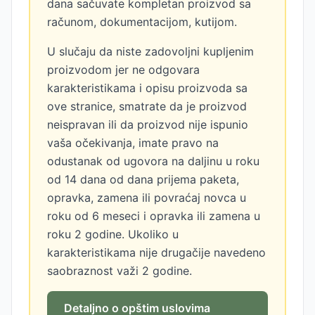
dana sačuvate kompletan proizvod sa
računom, dokumentacijom, kutijom.
U slučaju da niste zadovoljni kupljenim
proizvodom jer ne odgovara
karakteristikama i opisu proizvoda sa
ove stranice, smatrate da je proizvod
neispravan ili da proizvod nije ispunio
vaša očekivanja, imate pravo na
odustanak od ugovora na daljinu u roku
od 14 dana od dana prijema paketa,
opravka, zamena ili povraćaj novca u
roku od 6 meseci i opravka ili zamena u
roku 2 godine. Ukoliko u
karakteristikama nije drugačije navedeno
saobraznost važi 2 godine.
Detaljno o opštim uslovima