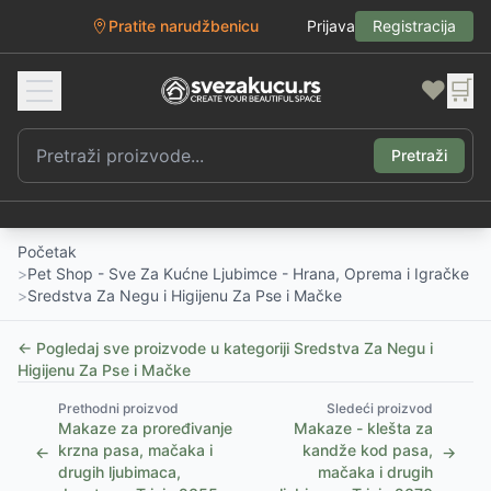
Pratite narudžbenicu
Prijava
Registracija
❤️
🛒
Pretraži
Početak
>
Pet Shop - Sve Za Kućne Ljubimce - Hrana, Oprema i Igračke
>
Sredstva Za Negu i Higijenu Za Pse i Mačke
← Pogledaj sve proizvode u kategoriji
Sredstva Za Negu i
Higijenu Za Pse i Mačke
Prethodni proizvod
Sledeći proizvod
Makaze za proređivanje
Makaze - klešta za
krzna pasa, mačaka i
kandže kod pasa,
←
→
drugih ljubimaca,
mačaka i drugih