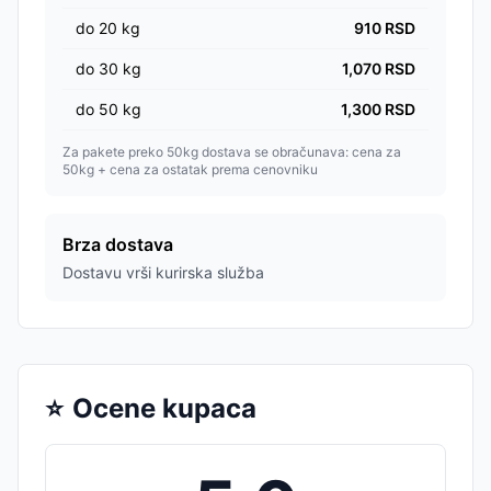
do
20
kg
910
RSD
do
30
kg
1,070
RSD
do
50
kg
1,300
RSD
Za pakete preko 50kg dostava se obračunava: cena za
50kg + cena za ostatak prema cenovniku
Brza dostava
Dostavu vrši kurirska služba
⭐
Ocene kupaca