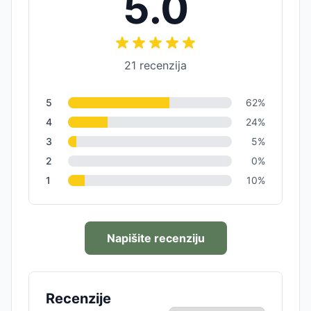
5.0
21
recenzija
5
62
%
4
24
%
3
5
%
2
0
%
1
10
%
Napišite recenziju
Recenzije