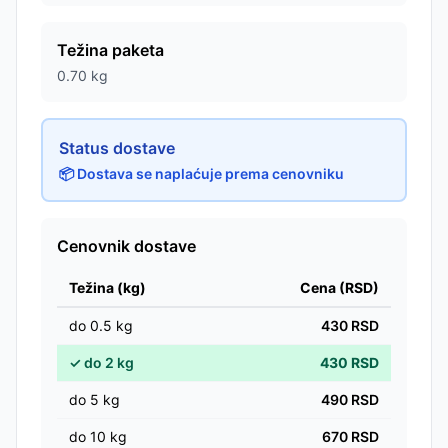
Težina paketa
0.70
kg
Status dostave
📦 Dostava se naplaćuje prema cenovniku
Cenovnik dostave
Težina (kg)
Cena (RSD)
do
0.5
kg
430
RSD
✓
do
2
kg
430
RSD
do
5
kg
490
RSD
do
10
kg
670
RSD