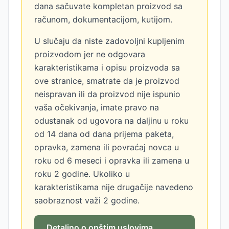
dana sačuvate kompletan proizvod sa
računom, dokumentacijom, kutijom.
U slučaju da niste zadovoljni kupljenim
proizvodom jer ne odgovara
karakteristikama i opisu proizvoda sa
ove stranice, smatrate da je proizvod
neispravan ili da proizvod nije ispunio
vaša očekivanja, imate pravo na
odustanak od ugovora na daljinu u roku
od 14 dana od dana prijema paketa,
opravka, zamena ili povraćaj novca u
roku od 6 meseci i opravka ili zamena u
roku 2 godine. Ukoliko u
karakteristikama nije drugačije navedeno
saobraznost važi 2 godine.
Detaljno o opštim uslovima