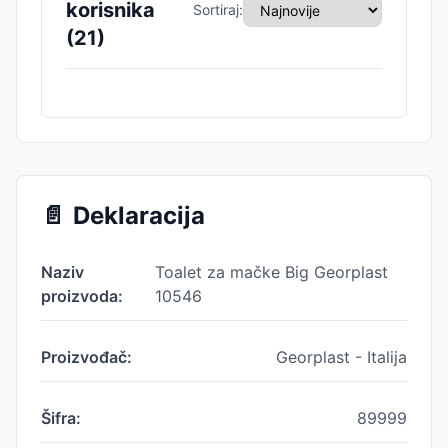
korisnika
Sortiraj:
(
21
)
📄
Deklaracija
Naziv
Toalet za mačke Big Georplast
proizvoda:
10546
Proizvođač:
Georplast - Italija
Šifra:
89999