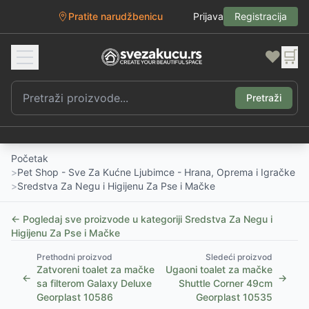
Pratite narudžbenicu
Prijava
Registracija
❤️
🛒
Pretraži
Početak
>
Pet Shop - Sve Za Kućne Ljubimce - Hrana, Oprema i Igračke
>
Sredstva Za Negu i Higijenu Za Pse i Mačke
← Pogledaj sve proizvode u kategoriji
Sredstva Za Negu i
Higijenu Za Pse i Mačke
Prethodni proizvod
Sledeći proizvod
Zatvoreni toalet za mačke
Ugaoni toalet za mačke
←
→
sa filterom Galaxy Deluxe
Shuttle Corner 49cm
Georplast 10586
Georplast 10535