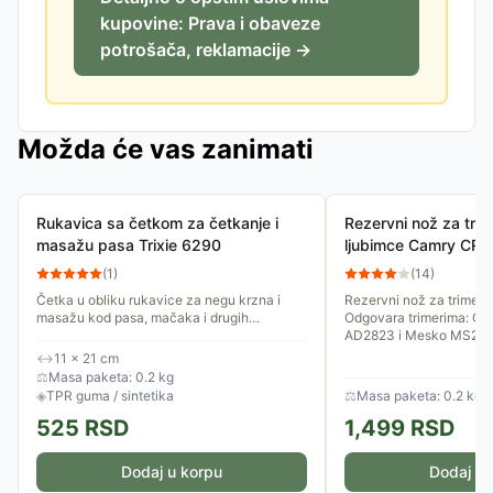
kupovine: Prava i obaveze
potrošača, reklamacije →
Možda će vas zanimati
Rukavica sa četkom za četkanje i
Rezervni nož za tri
masažu pasa Trixie 6290
ljubimce Camry CR2
(
1
)
(
14
)
Četka u obliku rukavice za negu krzna i
Rezervni nož za trimer 
masažu kod pasa, mačaka i drugih
Odgovara trimerima: Ca
ljubimaca, naročito kod osetljivih. Pogodna
AD2823 i Mesko MS282
je za ljubimce kratkodlakog...
↔
11 × 21 cm
⚖
Masa paketa: 0.2 kg
◈
TPR guma / sintetika
⚖
Masa paketa: 0.2 kg
525
RSD
1,499
RSD
Dodaj u korpu
Dodaj u 