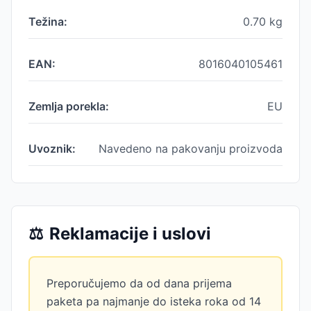
Težina:
0.70
kg
EAN:
8016040105461
Zemlja porekla:
EU
Uvoznik:
Navedeno na pakovanju proizvoda
⚖️
Reklamacije i uslovi
Preporučujemo da od dana prijema
paketa pa najmanje do isteka roka od 14