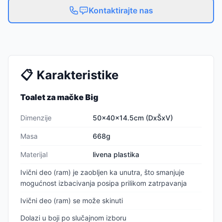
Kontaktirajte nas
📋
Karakteristike
Toalet za mačke Big
Dimenzije
50x40x14.5cm (DxŠxV)
Masa
668g
Materijal
livena plastika
Ivični deo (ram) je zaobljen ka unutra, što smanjuje
mogućnost izbacivanja posipa prilikom zatrpavanja
Ivični deo (ram) se može skinuti
Dolazi u boji po slučajnom izboru