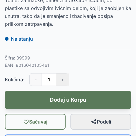
Toalet za mačke, dimenzija 50x40x14.5cm, od
plastike sa odvojivim ivičnim delom, koji je zaobljen ka
unutra, tako da je smanjeno izbacivanje posipa
prilikom zatrpavanja.
Na stanju
Šifra:
89999
EAN:
8016040105461
Količina:
-
+
Dodaj u Korpu
Sačuvaj
Podeli