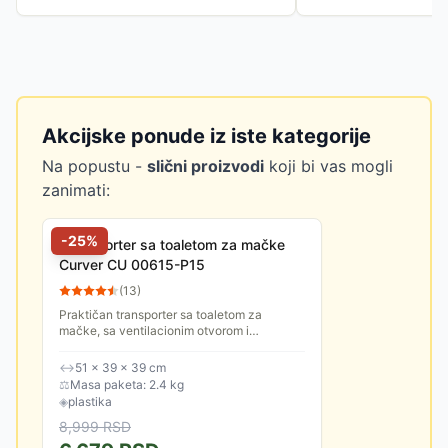
Akcijske ponude iz iste kategorije
Na popustu -
slični proizvodi
koji bi vas mogli
zanimati:
-
25
%
Transporter sa toaletom za mačke
Curver CU 00615-P15
(
13
)
Praktičan transporter sa toaletom za
mačke, sa ventilacionim otvorom i
lopaticom. Poklopac se skida radi lakšeg
čišćenja.
↔
51 × 39 × 39 cm
⚖
Masa paketa: 2.4 kg
◈
plastika
8,999
RSD