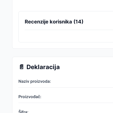
Recenzije korisnika (
14
)
📄
Deklaracija
Naziv proizvoda:
Proizvođač:
Šifra: