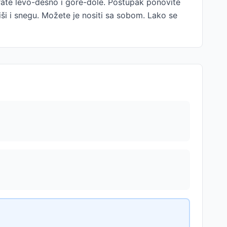
merate levo-desno i gore-dole. Postupak ponovite
ši i snegu. Možete je nositi sa sobom. Lako se