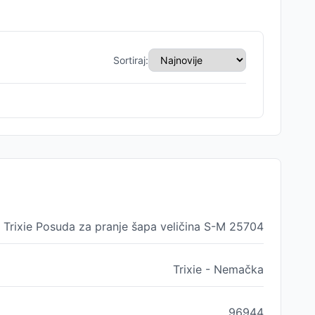
Sortiraj:
Trixie Posuda za pranje šapa veličina S-M 25704
Trixie - Nemačka
96944