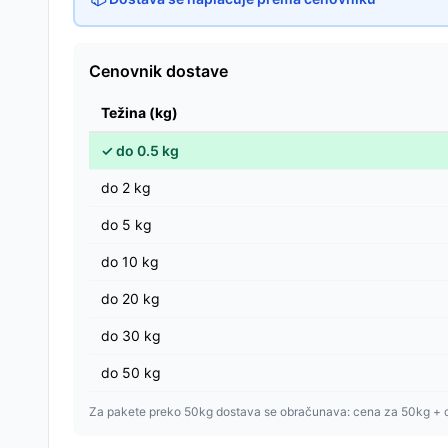
Cenovnik dostave
Težina (kg)
✓
do
0.5
kg
do
2
kg
do
5
kg
do
10
kg
do
20
kg
do
30
kg
do
50
kg
Za pakete preko 50kg dostava se obračunava: cena za 50kg + 