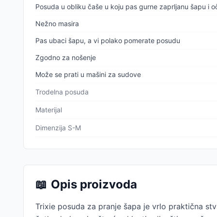
Posuda u obliku čaše u koju pas gurne zaprljanu šapu i oči
Nežno masira
Pas ubaci šapu, a vi polako pomerate posudu
Zgodno za nošenje
Može se prati u mašini za sudove
Trodelna posuda
Materijal
Dimenzija S-M
📖
Opis proizvoda
Trixie posuda za pranje šapa je vrlo praktična stv