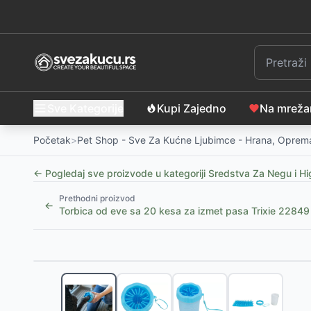
Sve Kategorije
Kupi Zajedno
Na mrež
Početak
>
Pet Shop - Sve Za Kućne Ljubimce - Hrana, Oprema
← Pogledaj sve proizvode u kategoriji
Sredstva Za Negu i Hi
Prethodni proizvod
←
Torbica od eve sa 20 kesa za izmet pasa Trixie 22849
Slični proizvodi
Rukavica sa četkom za četkanje i masažu pasa Trixi
Rezervni nož za trimer za kućne ljubimce Camry CR2