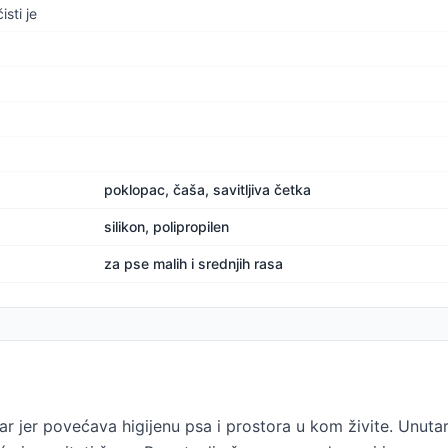
sti je
poklopac, čaša, savitljiva četka
silikon, polipropilen
za pse malih i srednjih rasa
ar jer povećava higijenu psa i prostora u kom živite. Unutar