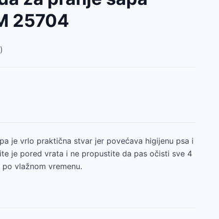
-M 25704
)
pa je vrlo praktična stvar jer povećava higijenu psa i
ite je pored vrata i ne propustite da pas očisti sve 4
e po vlažnom vremenu.