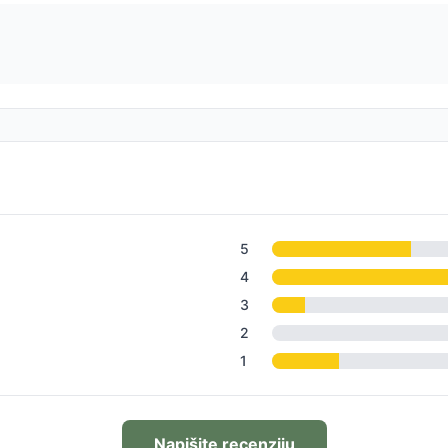
5
4
3
2
1
Napišite recenziju