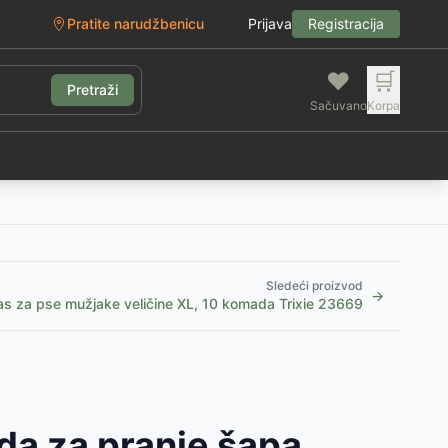
Pratite narudžbenicu
Prijava
Registracija
❤️
🛒
Pretraži
Sačuvano
Korpa
g
Sledeći proizvod
→
jas za pse mužjake veličine XL, 10 komada Trixie 23669
da za pranje šapa