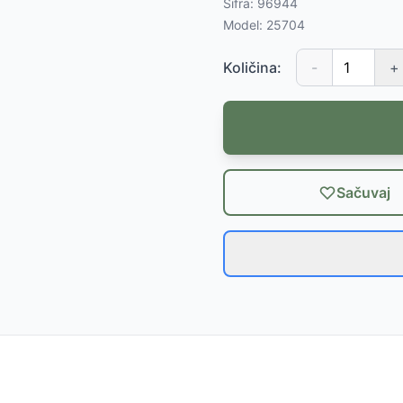
Šifra:
96944
Model:
25704
Količina:
-
+
Sačuvaj