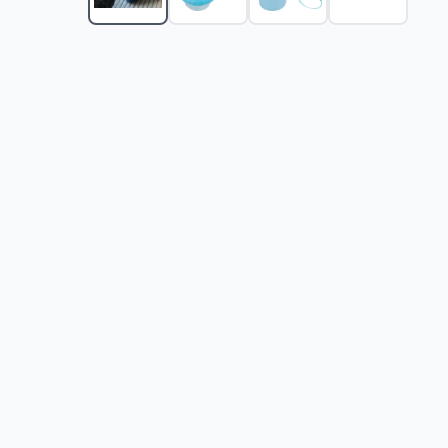
Trimer za kućne ljubimce Adler AD 2823
-
4999
RSD
Trixie Toalet za velike mačke Primo XXL 40175
-
278
TRIXIE Toalet za mačke sa rešetkom za čišćenje i f
Trixie Toalet za mačke sa rešetkom za čišćenje Bert
Trixie Toalet za mačke sa visokim ramom i pragom 
Trixie Toalet za mačke sa visokim ramom i pragom 
Ugaoni zatvoreni toalet za mačke, sa filterom za mi
Toalet sa poklopcem za mačke Trixie Vico bordo 4
Zatvoreni toalet za mačke Trixie Vico pink 40277
-
2
Zatvoreni toalet za mačke Trixie Vico yellow 40276