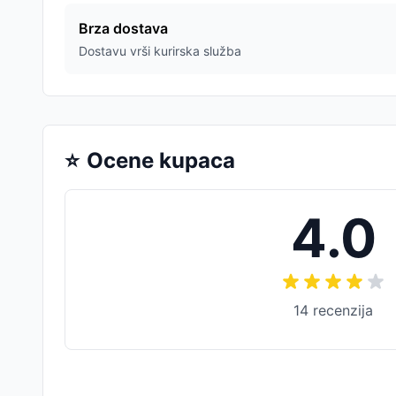
Brza dostava
Dostavu vrši kurirska služba
⭐
Ocene kupaca
4.0
14
recenzija