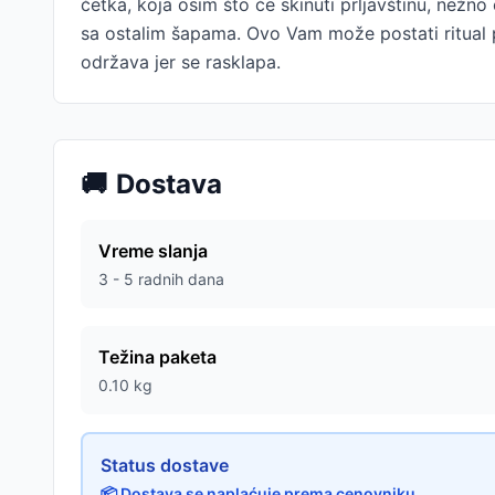
četka, koja osim što će skinuti prljavštinu, nežn
sa ostalim šapama. Ovo Vam može postati ritual p
održava jer se rasklapa.
🚚
Dostava
Vreme slanja
3 - 5 radnih dana
Težina paketa
0.10
kg
Status dostave
📦 Dostava se naplaćuje prema cenovniku