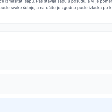
o će izmasitati šapu. Pas stavlja šapu u posudu, a vi je po
osle svake šetnje, a naročito je zgodno posle izlaska po ki