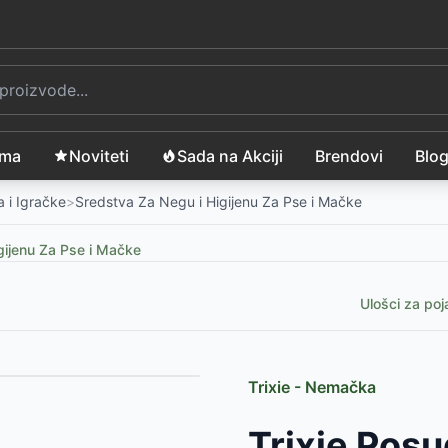
ama
Noviteti
Sada na Akciji
Brendovi
Blo
 i Igračke
>
Sredstva Za Negu i Higijenu Za Pse i Mačke
gijenu Za Pse i Mačke
Ulošci za po
Trixie - Nemačka
e 6290
-
525
RSD
Trixie Posu
821.1
-
1499
RSD