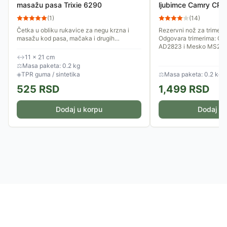
masažu pasa Trixie 6290
ljubimce Camry CR2
(
1
)
(
14
)
Četka u obliku rukavice za negu krzna i
Rezervni nož za trimer 
masažu kod pasa, mačaka i drugih
Odgovara trimerima: Ca
ljubimaca, naročito kod osetljivih. Pogodna
AD2823 i Mesko MS282
je za ljubimce kratkodlakog...
↔
11 × 21 cm
⚖
Masa paketa: 0.2 kg
◈
TPR guma / sintetika
⚖
Masa paketa: 0.2 kg
525
RSD
1,499
RSD
Dodaj u korpu
Dodaj u 