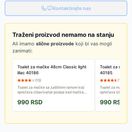
Kontaktirajte nas
Traženi proizvod nemamo na stanju
Ali imamo
slične proizvode
koji bi vas mogli
zanimati:
Toalet za mačke 48cm Classic light
Toalet za mačke
lilac 40186
40185
(
15
)
(
13
)
Toalet za mačke sa zaštitnim ramom koji
Toalet za mačke sa
sprečava izbacivanje posipa kad mačka
sprečava izbaciva
zatrpava. Ram može da se skine radi lakšeg
zatrpava. Ram može
990
RSD
990
RSD
čišćenja posipa. Izrađen je...
čišćenja posipa. Izr