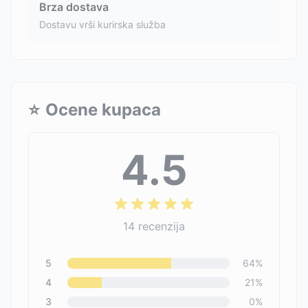
Brza dostava
Dostavu vrši kurirska služba
⭐
Ocene kupaca
4.5
14
recenzija
5
64
%
4
21
%
3
0
%