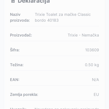
📄
Deklaracija
Naziv
Trixie Toalet za mačke Classic
proizvoda:
bordo 40183
Proizvođač:
Trixie - Nemačka
Šifra:
103609
Težina:
0.50
kg
EAN:
N/A
Zemlja porekla:
EU