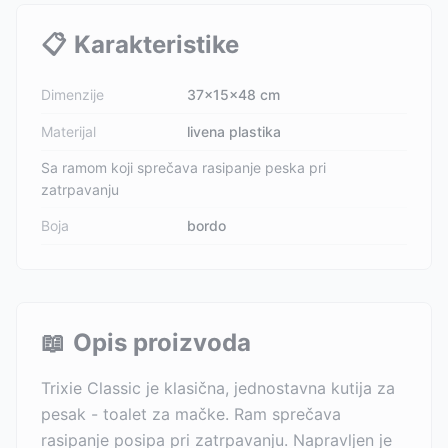
📋
Karakteristike
Dimenzije
37x15x48 cm
Materijal
livena plastika
Sa ramom koji sprečava rasipanje peska pri
zatrpavanju
Boja
bordo
📖
Opis proizvoda
Trixie Classic je klasična, jednostavna kutija za
pesak - toalet za mačke. Ram sprečava
rasipanje posipa pri zatrpavanju. Napravljen je