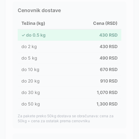
Cenovnik dostave
Težina (kg)
Cena (RSD)
✓
do
0.5
kg
430
RSD
do
2
kg
430
RSD
do
5
kg
490
RSD
do
10
kg
670
RSD
do
20
kg
910
RSD
do
30
kg
1,070
RSD
do
50
kg
1,300
RSD
Za pakete preko 50kg dostava se obračunava: cena za
50kg + cena za ostatak prema cenovniku