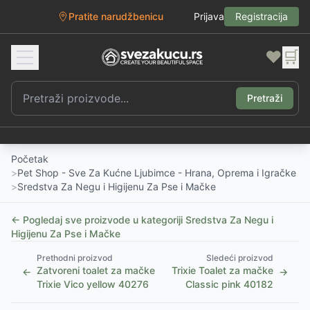
Pratite narudžbenicu
Prijava
Registracija
❤️
🛒
Pretraži
Početak
>
Pet Shop - Sve Za Kućne Ljubimce - Hrana, Oprema i Igračke
>
Sredstva Za Negu i Higijenu Za Pse i Mačke
← Pogledaj sve proizvode u kategoriji
Sredstva Za Negu i
Higijenu Za Pse i Mačke
Prethodni proizvod
Sledeći proizvod
Zatvoreni toalet za mačke
Trixie Toalet za mačke
←
→
Trixie Vico yellow 40276
Classic pink 40182