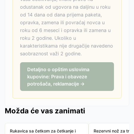
odustanak od ugovora na daljinu u roku
od 14 dana od dana prijema paketa,
opravka, zamena ili povraćaj novca u
roku od 6 meseci i opravka ili zamena u
roku 2 godine. Ukoliko u
karakteristikama nije drugačije navedeno
saobraznost važi 2 godine.
Detaljno o opštim uslovima
kupovine: Prava i obaveze
potrošača, reklamacije →
Možda će vas zanimati
Rukavica sa četkom za četkanje i
Rezervni nož za tri