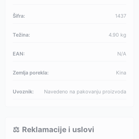
Šifra:
1437
Težina:
4.90
kg
EAN:
N/A
Zemlja porekla:
Kina
Uvoznik:
Navedeno na pakovanju proizvoda
⚖️
Reklamacije i uslovi