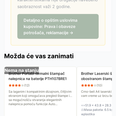
saobraznost važi 2 godine.
Detaljno o opštim uslovima
kupovine: Prava i obaveze
potrošača, reklamacije →
Možda će vas zanimati
Nema na stanju
Brother Portabl termalni štampač
Brother Laserski št
nalepnica na baterije PTH107BRE1
obostranom štamp
(
12
)
(
10
)
Sa laganim i kompaktnim dizajnom, čitljivim
Crno-beli A4 laserski 
ekranom koji omogućava pregled štampe i
vam vreme uz brzu besp
sa mogućnošću stvaranja elegantnih
automatsku obostranu št
nalepnica pomoću funkcije Auto...
kapacitet papira. Poveća
↔
51.9 × 43.8 × 28.3 c
⚖
Masa paketa: 6.5 kg
◈
plastika