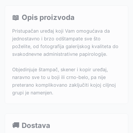
📖
Opis proizvoda
Pristupačan uređaj koji Vam omogućava da
jednostavno i brzo odštampate sve što
poželite, od fotografija galerijskog kvaliteta do
svakodnevne administrativne papirologije.
Objedinjuje štampač, skener i kopir uređaj,
naravno sve to u boji ili crno-belo, pa nije
preterano komplikovano zaključiti kojoj ciljnoj
grupi je namenjen.
🚚
Dostava