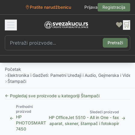
Pratite narudžbenicu
Prijava
Registracija
❤️
🛒
Pretraži
Početak
>
Elektronika i Gadžeti: Pametni Uređaji i Audio, Gejmerska i Vide
>
Štampači
← Pogledaj sve proizvode u kategoriji
Štampači
Prethodni
proizvod
Sledeći proizvod
HP
HP OfficeJet 5510 - All in One - fax
←
→
PHOTOSMART
aparat, skener, štampač i fotokopir
7450