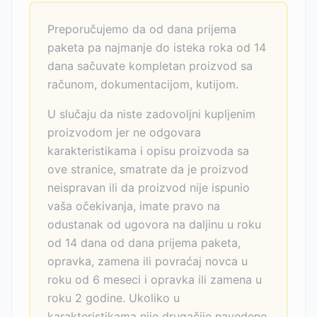
Preporučujemo da od dana prijema
paketa pa najmanje do isteka roka od 14
dana sačuvate kompletan proizvod sa
računom, dokumentacijom, kutijom.
U slučaju da niste zadovoljni kupljenim
proizvodom jer ne odgovara
karakteristikama i opisu proizvoda sa
ove stranice, smatrate da je proizvod
neispravan ili da proizvod nije ispunio
vaša očekivanja, imate pravo na
odustanak od ugovora na daljinu u roku
od 14 dana od dana prijema paketa,
opravka, zamena ili povraćaj novca u
roku od 6 meseci i opravka ili zamena u
roku 2 godine. Ukoliko u
karakteristikama nije drugačije navedeno