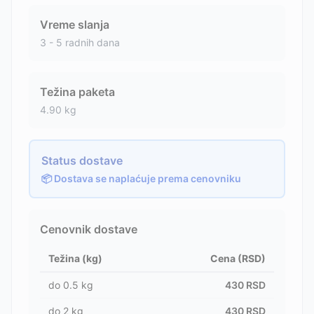
Vreme slanja
3 - 5 radnih dana
Težina paketa
4.90
kg
Status dostave
📦 Dostava se naplaćuje prema cenovniku
Cenovnik dostave
Težina (kg)
Cena (RSD)
do
0.5
kg
430
RSD
do
2
kg
430
RSD