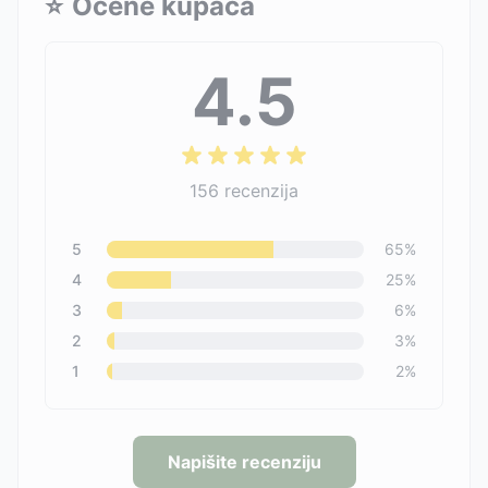
⭐
Ocene kupaca
4.5
156
recenzija
5
65
%
4
25
%
3
6
%
2
3
%
1
2
%
Napišite recenziju