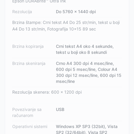
Epson DURABrite™ Ultra Ink
Rezolucija
Do 5760 x 1440 dpi
Brzina štampe: Crni tekst A4 Do 25 str/min, tekst u boji
A4 Do 13 str/min, Fotografija 10x15 89 sec
Brzina kopiranja
Crni tekst A4 oko 4 sekunde,
tekst u boji oko 8 sekundi
Brzina skeniranja
Crno A4 300 dpi 4 msec/line,
600 dpi 5 msec/line, Colour A4
300 dpi 12 msec/line, 600 dpi 15
msec/line
Rezolucija skenera: 600 x 1200 dpi
Povezivanje sa
USB
računarom
Operativni sistemi
Windows XP SP3 (32bit), Vista
SP2 (32/64bit), Vista SP2