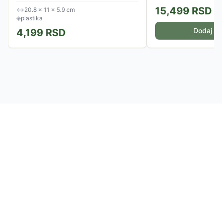
15,499
RSD
↔
20.8 × 11 × 5.9 cm
◈
plastika
Dodaj u 
4,199
RSD