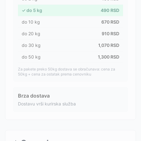
✓
do
5
kg
490
RSD
do
10
kg
670
RSD
do
20
kg
910
RSD
do
30
kg
1,070
RSD
do
50
kg
1,300
RSD
Za pakete preko 50kg dostava se obračunava: cena za
50kg + cena za ostatak prema cenovniku
Brza dostava
Dostavu vrši kurirska služba