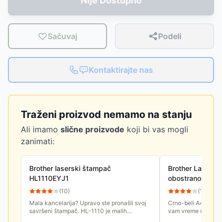
Nije Dostupno
Sačuvaj
Podeli
Kontaktirajte nas
Traženi proizvod nemamo na stanju
Ali imamo
slične proizvode
koji bi vas mogli
zanimati:
Brother laserski štampač
Brother Lasersk
HL1110EYJ1
obostranom št
(
10
)
(
10
)
Mala kancelarija? Upravo ste pronašli svoj
Crno-beli A4 laser
savršeni štampač. HL-1110 je malih
vam vreme uz brzu
dimenzija, štampa do 20 stranica u minutu a
automatsku obostra