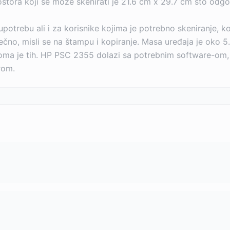
stora koji se može skenirati je 21.6 cm x 29.7 cm što odg
upotrebu ali i za korisnike kojima je potrebno skeniranje, 
no, misli se na štampu i kopiranje. Masa uređaja je oko 5
veoma je tih. HP PSC 2355 dolazi sa potrebnim software-om
rom.