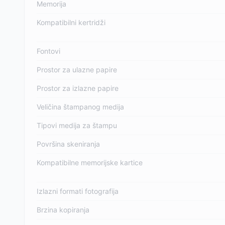
Memorija
Kompatibilni kertridži
Fontovi
Prostor za ulazne papire
Prostor za izlazne papire
Veličina štampanog medija
Tipovi medija za štampu
Površina skeniranja
Kompatibilne memorijske kartice
Izlazni formati fotografija
Brzina kopiranja