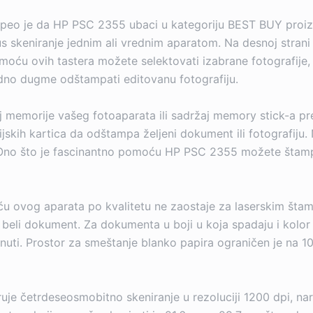
uspeo je da HP PSC 2355 ubaci u kategoriju BEST BUY proizvo
us skeniranje jednim ali vrednim aparatom. Na desnoj strani 
moću ovih tastera možete selektovati izabrane fotografije, 
a jedno dugme odštampati editovanu fotografiju.
emorije vašeg fotoaparata ili sadržaj memory stick-a preb
ijskih kartica da odštampa željeni dokument ili fotografi
. Ono što je fascinantno pomoću HP PSC 2355 možete štampa
 ovog aparata po kvalitetu ne zaostaje za laserskim štamp
 - beli dokument. Za dokumenta u boji u koja spadaju i kolor 
uti. Prostor za smeštanje blanko papira ograničen je na 10
uje četrdeseosmobitno skeniranje u rezoluciji 1200 dpi, narav