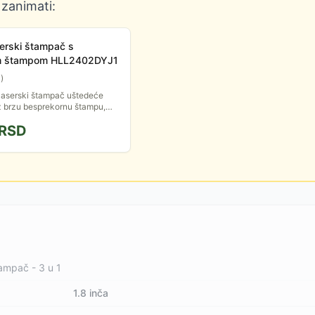
 zanimati:
erski štampač s
m štampom HLL2402DYJ1
0
)
laserski štampač uštedeće
 brzu besprekornu štampu,
ostranu štampu i veliki
RSD
ra. Povećajte...
tampač - 3 u 1
1.8 inča