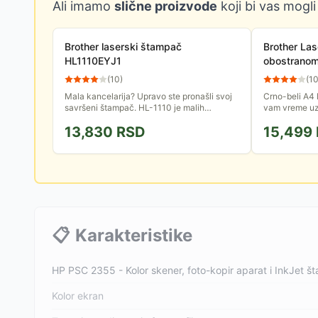
Ali imamo
slične proizvode
koji bi vas mogli
Brother laserski štampač
Brother Las
HL1110EYJ1
obostrano
(
10
)
(
1
Mala kancelarija? Upravo ste pronašli svoj
Crno-beli A4 
savršeni štampač. HL-1110 je malih
vam vreme uz
dimenzija, štampa do 20 stranica u minutu a
automatsku ob
13,830
RSD
15,499
prvu stranicu za manje od...
kapacitet papi
📋
Karakteristike
HP PSC 2355 - Kolor skener, foto-kopir aparat i InkJet š
Kolor ekran