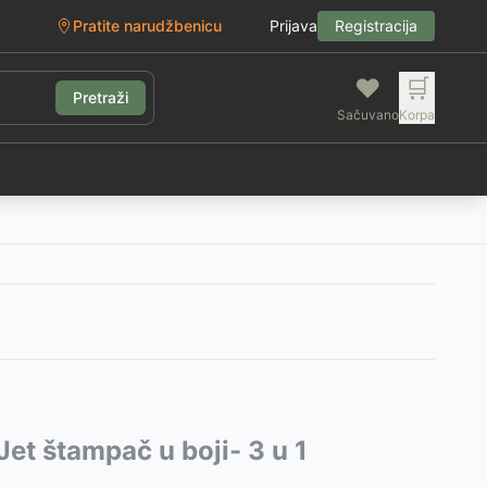
Pratite narudžbenicu
Prijava
Registracija
❤️
🛒
Pretraži
Sačuvano
Korpa
g
Jet štampač u boji- 3 u 1