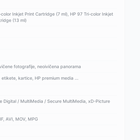
color Inkjet Print Cartridge (7 ml), HP 97 Tri-color Inkjet
tridge (13 ml)
oivičene fotografije, neoivičena panorama
i, etikete, kartice, HP premium media ...
Digital / MultiMedia / Secure MultiMedia, xD-Picture
TIF, AVI, MOV, MPG