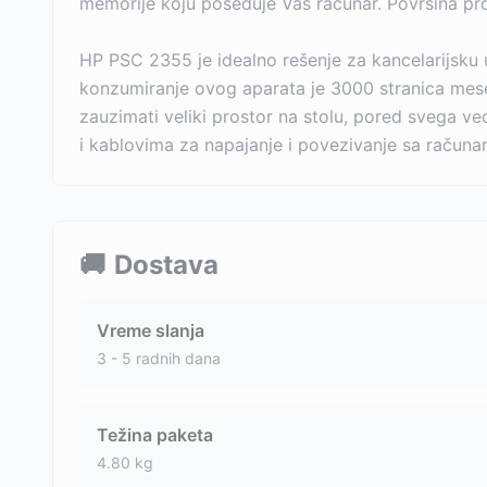
memorije koju poseduje Vaš računar. Površina pro
HP PSC 2355 je idealno rešenje za kancelarijsku 
konzumiranje ovog aparata je 3000 stranica meseč
zauzimati veliki prostor na stolu, pored svega 
i kablovima za napajanje i povezivanje sa računa
🚚
Dostava
Vreme slanja
3 - 5 radnih dana
Težina paketa
4.80
kg