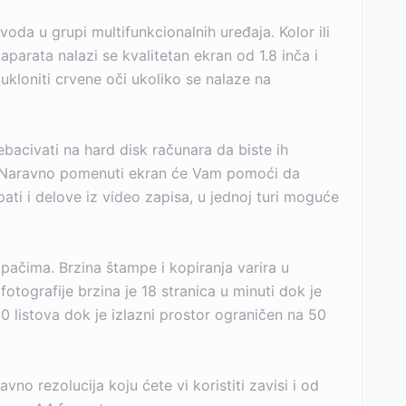
da u grupi multifunkcionalnih uređaja. Kolor ili
aparata nalazi se kvalitetan ekran od 1.8 inča i
ukloniti crvene oči ukoliko se nalaze na
acivati na hard disk računara da biste ih
ju. Naravno pomenuti ekran će Vam pomoći da
ti i delove iz video zapisa, u jednoj turi moguće
ačima. Brzina štampe i kopiranja varira u
fotografije brzina je 18 stranica u minuti dok je
0 listova dok je izlazni prostor ograničen na 50
no rezolucija koju ćete vi koristiti zavisi i od