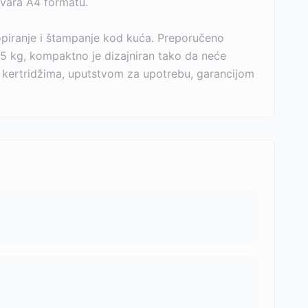
ovara A4 formatu.
kopiranje i štampanje kod kuća. Preporučeno
.5 kg, kompaktno je dizajniran tako da neće
, kertridžima, uputstvom za upotrebu, garancijom