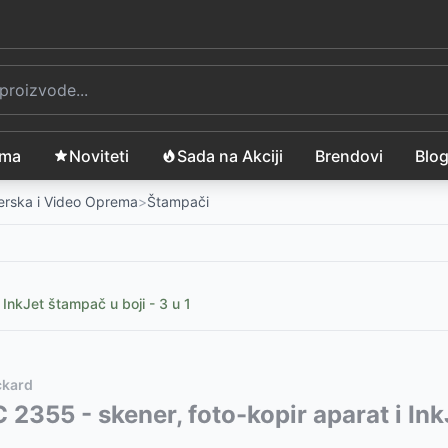
ama
Noviteti
Sada na Akciji
Brendovi
Blo
merska i Video Oprema
>
Štampači
InkJet štampač u boji - 3 u 1
ckard
rije PTH107BRE1
vode:
2355 - skener, foto-kopir aparat i Ink
-
4199
RSD
HLL2402DYJ1
-
15499
RSD