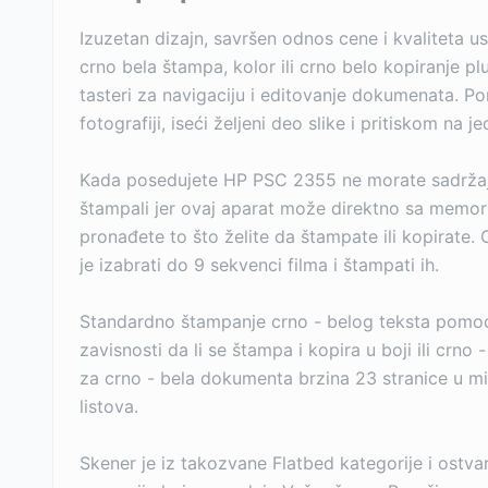
Izuzetan dizajn, savršen odnos cene i kvaliteta 
crno bela štampa, kolor ili crno belo kopiranje pl
tasteri za navigaciju i editovanje dokumenata. Po
fotografiji, iseći željeni deo slike i pritiskom n
Kada posedujete HP PSC 2355 ne morate sadržaj m
štampali jer ovaj aparat može direktno sa memor
pronađete to što želite da štampate ili kopirate
je izabrati do 9 sekvenci filma i štampati ih.
Standardno štampanje crno - belog teksta pomoću
zavisnosti da li se štampa i kopira u boji ili crno
za crno - bela dokumenta brzina 23 stranice u min
listova.
Skener je iz takozvane Flatbed kategorije i ostvar