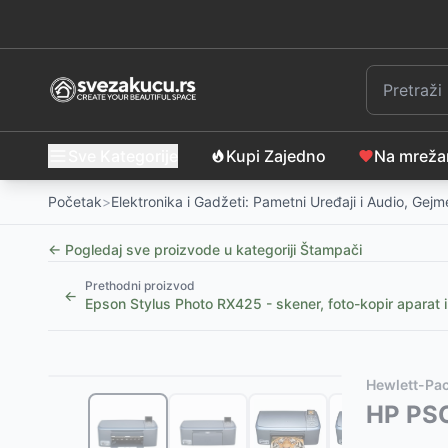
Sve Kategorije
Kupi Zajedno
Na mrež
Početak
>
Elektronika i Gadžeti: Pametni Uređaji i Audio, Gej
← Pogledaj sve proizvode u kategoriji
Štampači
Prethodni proizvod
←
Epson Stylus Photo RX425 - skener, foto-kopir aparat i 
Slični proizvodi
Alternative za rasprodati proizvod
Hewlett-Pa
Brother Portabl termalni štampač nalepnica na bate
Ovaj proizvod nije dostupan, pogledajte slične proiz
HP PSC 
Brother Laserski štampač s obostranom štampom 
Brother laserski štampač HL1110EYJ1
-
13830
RSD