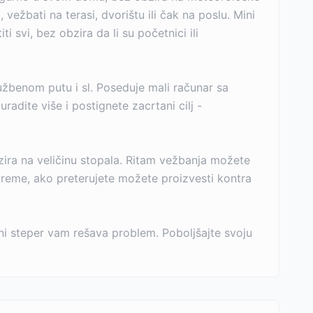
ežbati na terasi, dvorištu ili čak na poslu. Mini
svi, bez obzira da li su početnici ili
užbenom putu i sl. Poseduje mali računar sa
adite više i postignete zacrtani cilj -
bzira na veličinu stopala. Ritam vežbanja možete
vreme, ako preterujete možete proizvesti kontra
ni steper vam rešava problem. Poboljšajte svoju