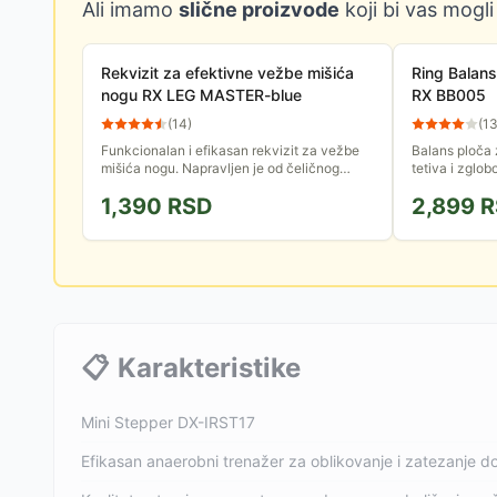
Ali imamo
slične proizvode
koji bi vas mogli
Rekvizit za efektivne vežbe mišića
Ring Balans
nogu RX LEG MASTER-blue
RX BB005
(
14
)
(
1
Funkcionalan i efikasan rekvizit za vežbe
Balans ploča 
mišića nogu. Napravljen je od čeličnog
tetiva i zglob
jezgra sa oprugom, prekriven mekom PVC
koordinacije i
1,390
RSD
2,899
R
penom.
📋
Karakteristike
Mini Stepper DX-IRST17
Efikasan anaerobni trenažer za oblikovanje i zatezanje do