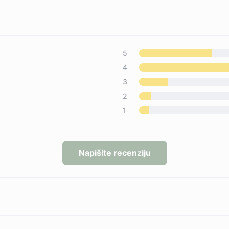
5
4
3
2
1
Napišite recenziju