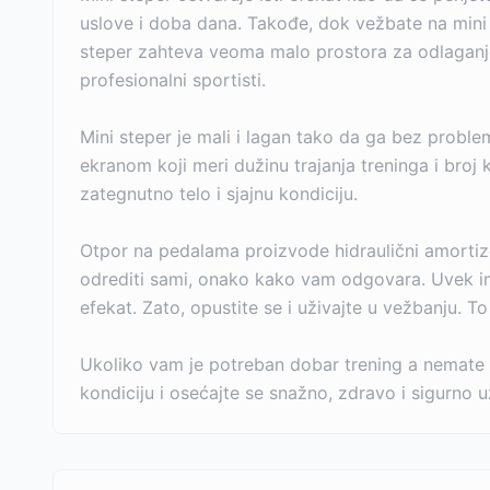
uslove i doba dana. Takođe, dok vežbate na mini s
steper zahteva veoma malo prostora za odlaganje, 
profesionalni sportisti.
Mini steper je mali i lagan tako da ga bez probl
ekranom koji meri dužinu trajanja treninga i broj 
zategnutno telo i sjajnu kondiciju.
Otpor na pedalama proizvode hidraulični amortizer
odrediti sami, onako kako vam odgovara. Uvek ima
efekat. Zato, opustite se i uživajte u vežbanju. To 
Ukoliko vam je potreban dobar trening a nemate d
kondiciju i osećajte se snažno, zdravo i sigurno 