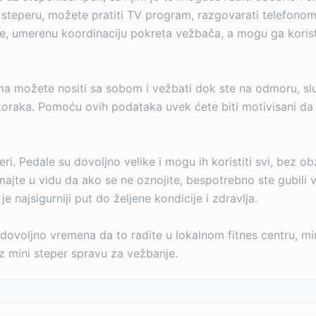
teperu, možete pratiti TV program, razgovarati telefonom, v
umerenu koordinaciju pokreta vežbača, a mogu ga koristiti 
ema možete nositi sa sobom i vežbati dok ste na odmoru, sl
koraka. Pomoću ovih podataka uvek ćete biti motivisani da ur
i. Pedale su dovoljno velike i mogu ih koristiti svi, bez o
jte u vidu da ako se ne oznojite, bespotrebno ste gubili 
je najsigurniji put do željene kondicije i zdravlja.
ovoljno vremena da to radite u lokalnom fitnes centru, mi
uz mini steper spravu za vežbanje.