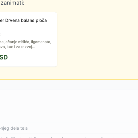
 zanimati:
er Drvena balans ploča
3
)
za jačanje mišića, ligamenata,
ova, kao i za razvoj
 poboljšanje držanja tela.
SD
njeg dela tela