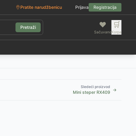
Pratite narudžbenicu
Prijava
Registracija
❤️
🛒
Pretraži
Sačuvano
Korpa
g
Sledeći proizvod
→
Mini steper RX409