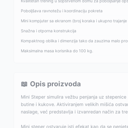
Kvalitetan trening u sopstvenom domu za poboljšanje opš
Poboljšava ravnotežu i koordinaciju pokreta
Mini kompjuter sa ekranom (broj koraka i ukupno trajanje 
Snažna i otporna konstrukcija
Kompaktnog oblika i dimenzija tako da zauzima malo pro
Maksimalna masa korisnika do 100 kg.
📖
Opis proizvoda
Mini Steper simulira vežbu penjanja uz stepenice k
butine i kukove. Aktiviranjem velikih mišića ostv
naslage, već predstavlja i izvanredan način za tr
Mini steper ostvaruje isti efekat kao da se penj