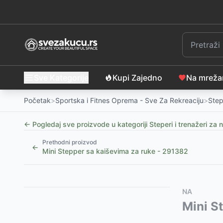
Sve Kategorije
Kupi Zajedno
Na mrež
Početak
>
Sportska i Fitnes Oprema - Sve Za Rekreaciju
>
Step
← Pogledaj sve proizvode u kategoriji
Steperi i trenažeri za 
Prethodni proizvod
←
Mini Stepper sa kaiševima za ruke - 291382
Slični proizvodi
Alternative za rasprodati proizvod
NA
Orion Steper za trening Step Board Podesiva visina
Ovaj proizvod nije dostupan, pogledajte slične proiz
Mini S
Rekvizit za efektivne vežbe mišića nogu RX LEG M
Rekvizit za efektivne vežbe mišića nogu RX LEG M