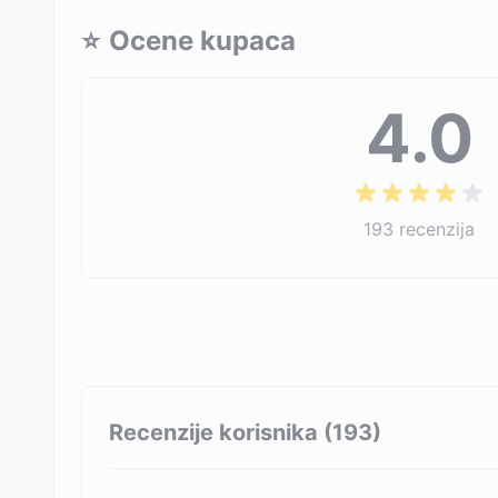
⭐
Ocene kupaca
4.0
193
recenzija
Recenzije korisnika (
193
)