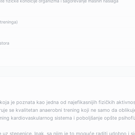
te fizičke kondicije organizma i sagorevanje masnih naslaga
treninga)
stora
oja je poznata kao jedna od najefikasnijih fizičkih aktivnost
aruje se kvalitetan anaerobni trening koji ne samo da obliku
ening kardiovaskularnog sistema i poboljšanje opšte psihofi
ete uz stepenice. Ipak, sa njim je to moguće raditi udobno 