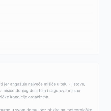
i jer angažuje najveće mišiće u telu - listove,
je mišiće donjeg dela tela i sagoreva masne
zičke kondicije organizma.
i sigurno u svom domu, bez obzira na meteorološke