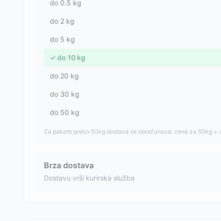
do
0.5
kg
do
2
kg
do
5
kg
✓
do
10
kg
do
20
kg
do
30
kg
do
50
kg
Za pakete preko 50kg dostava se obračunava: cena za 50kg + 
Brza dostava
Dostavu vrši kurirska služba